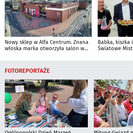
Nowy sklep w Alfa Centrum. Znana
Babka, kiszka 
włoska marka otworzyła salon w
Światowe Mist
Białymstoku
Supraśla
FOTOREPORTAŻE
Ogólnopolski Dzień Marzeń
Mityng Gwiazd 