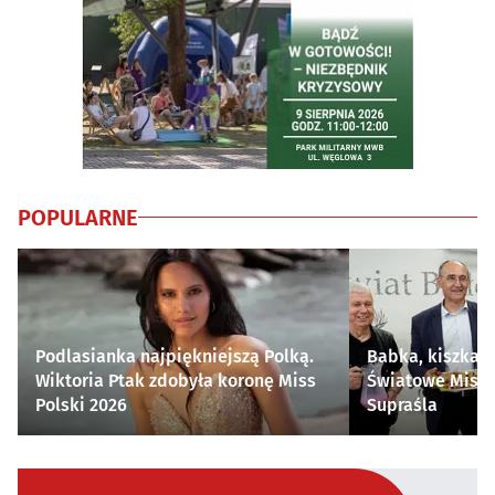
POPULARNE
Podlasianka najpiękniejszą Polką.
Babka, kiszka i
Wiktoria Ptak zdobyła koronę Miss
Światowe Mistr
Polski 2026
Supraśla