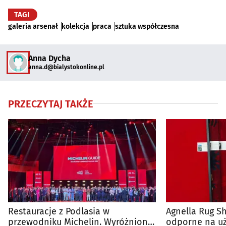
TAGI
galeria arsenał
kolekcja
praca
sztuka współczesna
Anna Dycha
anna.d@bialystokonline.pl
PRZECZYTAJ TAKŻE
Restauracje z Podlasia w
Agnella Rug S
przewodniku Michelin. Wyróżniono
odporne na uż