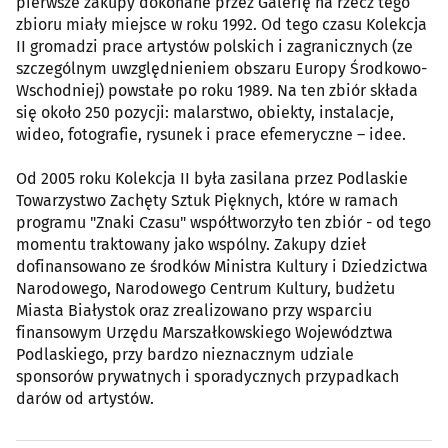
pierwsze zakupy dokonane przez Galerię na rzecz tego
zbioru miały miejsce w roku 1992. Od tego czasu Kolekcja
II gromadzi prace artystów polskich i zagranicznych (ze
szczególnym uwzględnieniem obszaru Europy Środkowo-
Wschodniej) powstałe po roku 1989. Na ten zbiór składa
się około 250 pozycji: malarstwo, obiekty, instalacje,
wideo, fotografie, rysunek i prace efemeryczne – idee.
Od 2005 roku Kolekcja II była zasilana przez Podlaskie
Towarzystwo Zachęty Sztuk Pięknych, które w ramach
programu "Znaki Czasu" współtworzyło ten zbiór - od tego
momentu traktowany jako wspólny. Zakupy dzieł
dofinansowano ze środków Ministra Kultury i Dziedzictwa
Narodowego, Narodowego Centrum Kultury, budżetu
Miasta Białystok oraz zrealizowano przy wsparciu
finansowym Urzędu Marszałkowskiego Województwa
Podlaskiego, przy bardzo nieznacznym udziale
sponsorów prywatnych i sporadycznych przypadkach
darów od artystów.