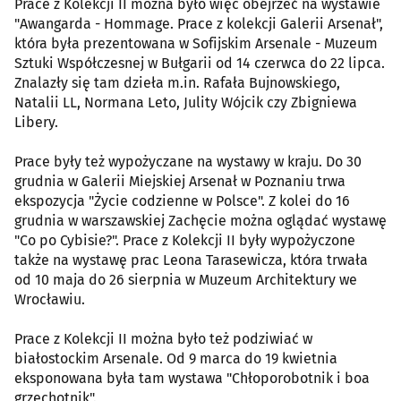
Prace z Kolekcji II można było więc obejrzeć na wystawie
"Awangarda - Hommage. Prace z kolekcji Galerii Arsenał",
która była prezentowana w Sofijskim Arsenale - Muzeum
Sztuki Współczesnej w Bułgarii od 14 czerwca do 22 lipca.
Znalazły się tam dzieła m.in. Rafała Bujnowskiego,
Natalii LL, Normana Leto, Julity Wójcik czy Zbigniewa
Libery.
Prace były też wypożyczane na wystawy w kraju. Do 30
grudnia w Galerii Miejskiej Arsenał w Poznaniu trwa
ekspozycja "Życie codzienne w Polsce". Z kolei do 16
grudnia w warszawskiej Zachęcie można oglądać wystawę
"Co po Cybisie?". Prace z Kolekcji II były wypożyczone
także na wystawę prac Leona Tarasewicza, która trwała
od 10 maja do 26 sierpnia w Muzeum Architektury we
Wrocławiu.
Prace z Kolekcji II można było też podziwiać w
białostockim Arsenale. Od 9 marca do 19 kwietnia
eksponowana była tam wystawa "Chłoporobotnik i boa
grzechotnik".