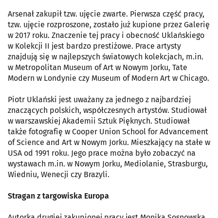
Arsenał zakupił tzw. ujęcie zwarte. Pierwsza część pracy,
tzw. ujęcie rozproszone, zostało już kupione przez Galerię
w 2017 roku. Znaczenie tej pracy i obecność Uklańskiego
w Kolekcji II jest bardzo prestiżowe. Prace artysty
znajdują się w najlepszych światowych kolekcjach, m.in.
w Metropolitan Museum of Art w Nowym Jorku, Tate
Modern w Londynie czy Museum of Modern Art w Chicago.
Piotr Uklański jest uważany za jednego z najbardziej
znaczących polskich, współczesnych artystów. Studiował
w warszawskiej Akademii Sztuk Pięknych. Studiował
także fotografię w Cooper Union School for Advancement
of Science and Art w Nowym Jorku. Mieszkający na stałe w
USA od 1991 roku. Jego prace można było zobaczyć na
wystawach m.in. w Nowym Jorku, Mediolanie, Strasburgu,
Wiedniu, Wenecji czy Brazyli.
Stragan z targowiska Europa
Autorką drugiej zakupionej pracy jest Monika Sosnowska.