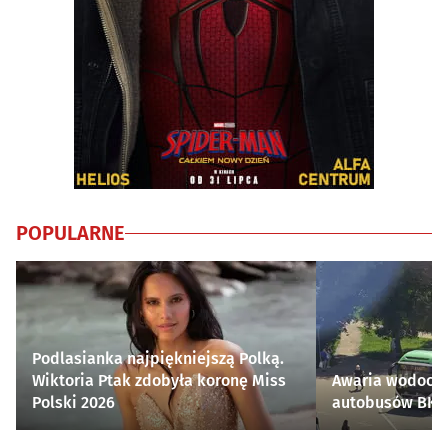
POPULARNE
Podlasianka najpiękniejszą Polką.
Wiktoria Ptak zdobyła koronę Miss
Awaria wodocią
Polski 2026
autobusów BKM 