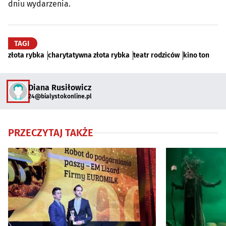
dniu wydarzenia.
TAGI
złota rybka
charytatywna złota rybka
teatr rodziców
kino ton
Diana Rusiłowicz
24@bialystokonline.pl
PRZECZYTAJ TAKŻE