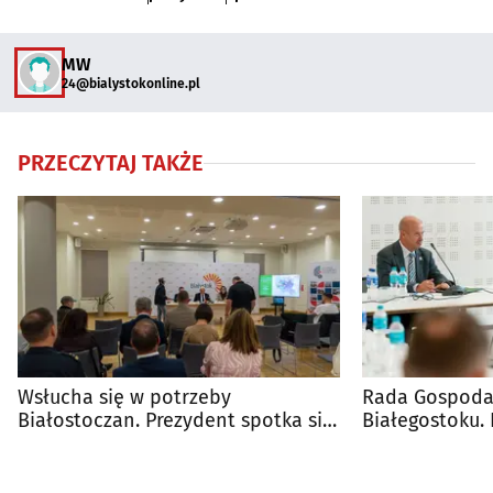
MW
24@bialystokonline.pl
PRZECZYTAJ TAKŻE
Wsłucha się w potrzeby
Rada Gospodar
Białostoczan. Prezydent spotka się
Białegostoku.
z mieszkańcami
inwestycjach