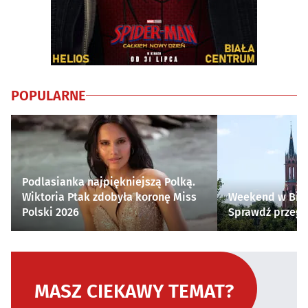
POPULARNE
Podlasianka najpiękniejszą Polką.
Wiktoria Ptak zdobyła koronę Miss
Weekend w Biał
Polski 2026
Sprawdź przegl
MASZ CIEKAWY TEMAT?