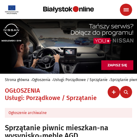
Strona główna
Ogłoszenia
Usługi: Porządkowe / Sprzątanie
Sprzątanie piw
OGŁOSZENIA
Usługi: Porządkowe / Sprzątanie
Ogłoszenie archiwalne
Sprzątanie piwnic mieszkan-na
wysypisko-meble AGD