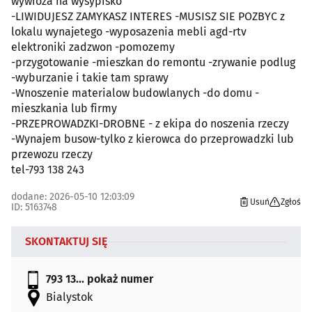
wywioza na wysypisko
-LIWIDUJESZ ZAMYKASZ INTERES -MUSISZ SIE POZBYC z
lokalu wynajetego -wyposazenia mebli agd-rtv
elektroniki zadzwon -pomozemy
-przygotowanie -mieszkan do remontu -zrywanie podlug
-wyburzanie i takie tam sprawy
-Wnoszenie materialow budowlanych -do domu -
mieszkania lub firmy
-PRZEPROWADZKI-DROBNE - z ekipa do noszenia rzeczy
-Wynajem busow-tylko z kierowca do przeprowadzki lub
przewozu rzeczy
tel-793 138 243
dodane: 2026-05-10 12:03:09
Usuń
Zgłoś
ID: 5163748
SKONTAKTUJ SIĘ
793 13...
pokaż numer
Bialystok