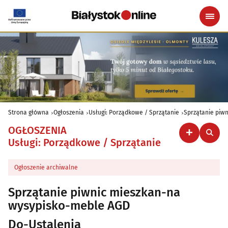
Strona główna
Ogłoszenia
Usługi: Porządkowe / Sprzątanie
Sprzątanie piw
OGŁOSZENIA
Usługi: Porządkowe / Sprzątanie
Ogłoszenie archiwalne
Sprzątanie piwnic mieszkan-na
wysypisko-meble AGD
Do-Ustalenia