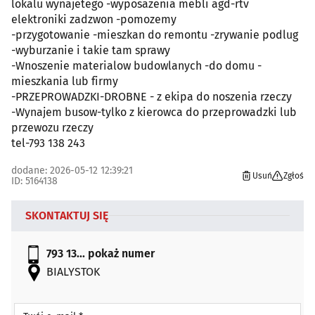
lokalu wynajetego -wyposazenia mebli agd-rtv
elektroniki zadzwon -pomozemy
-przygotowanie -mieszkan do remontu -zrywanie podlug
-wyburzanie i takie tam sprawy
-Wnoszenie materialow budowlanych -do domu -
mieszkania lub firmy
-PRZEPROWADZKI-DROBNE - z ekipa do noszenia rzeczy
-Wynajem busow-tylko z kierowca do przeprowadzki lub
przewozu rzeczy
tel-793 138 243
dodane: 2026-05-12 12:39:21
Usuń
Zgłoś
ID: 5164138
SKONTAKTUJ SIĘ
793 13...
pokaż numer
BIALYSTOK
Twój e-mail *