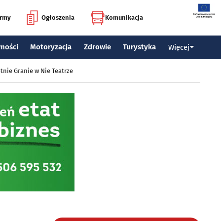
irmy
Ogłoszenia
Komunikacja
mości
Motoryzacja
Zdrowie
Turystyka
Więcej
tnie Granie w Nie Teatrze