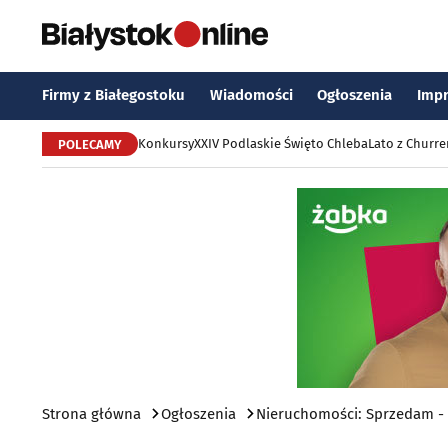
Firmy z Białegostoku
Wiadomości
Ogłoszenia
Imp
Konkursy
XXIV Podlaskie Święto Chleba
Lato z Churr
POLECAMY
Strona główna
Ogłoszenia
Nieruchomości: Sprzedam -