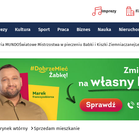
Imprezy
F
rezy
Kultura
Sport
Praca
Biznes
Nauka
Nierucho
eria MUNDO
Światowe Mistrzostwa w pieczeniu Babki i Kiszki Ziemniaczanej
Le
 rynek wtórny
Sprzedam mieszkanie