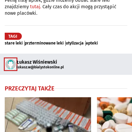
Pełną listę aptek, gdzie możemy oddać stare leki
znajdziemy
tutaj.
Cały czas do akcji mogą przystąpić
nowe placówki.
TAGI
stare leki
przterminowane leki
utylizacja
apteki
Łukasz Wiśniewski
lukasz.w@bialystokonline.pl
PRZECZYTAJ TAKŻE