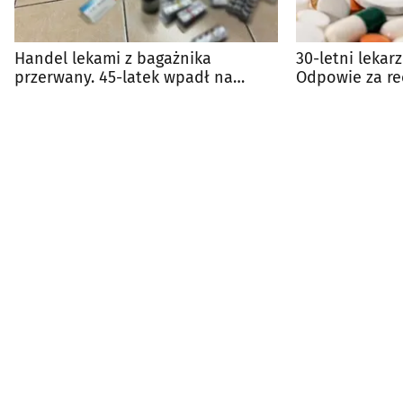
Handel lekami z bagażnika
30-letni lekar
przerwany. 45-latek wpadł na
Odpowie za re
targowisku w Białymstoku
psychotropow