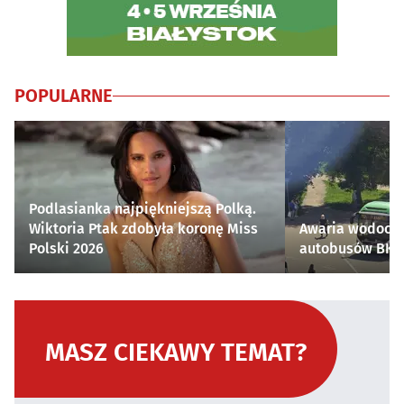
POPULARNE
Podlasianka najpiękniejszą Polką.
Wiktoria Ptak zdobyła koronę Miss
Awaria wodocią
Polski 2026
autobusów BKM 
MASZ CIEKAWY TEMAT?