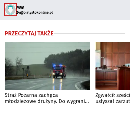
MW
24@bialystokonline.pl
PRZECZYTAJ TAKŻE
Straż Pożarna zachęca
Zgwałcił sześc
młodzieżowe drużyny. Do wygrania
usłyszał zarzut
nawet 5 tys. zł
aresztu