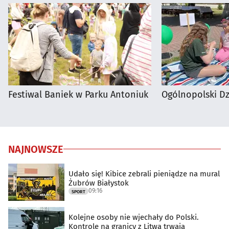
Festiwal Baniek w Parku Antoniuk
Ogólnopolski D
NAJNOWSZE
Udało się! Kibice zebrali pieniądze na mural
Żubrów Białystok
09:16
SPORT
Kolejne osoby nie wjechały do Polski.
Kontrole na granicy z Litwą trwają