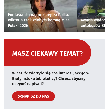
Podlasianka najpiękniejszą Polką.
Wiktoria Ptak zdobyła koronę Miss
Awaria wodocią
Polski 2026
autobusów BKM 
MASZ CIEKAWY TEMAT?
Wiesz, że zdarzyło się coś interesującego w
Białymstoku lub okolicy? Chcesz abyśmy
o czymś napisali?
NAPISZ DO NAS