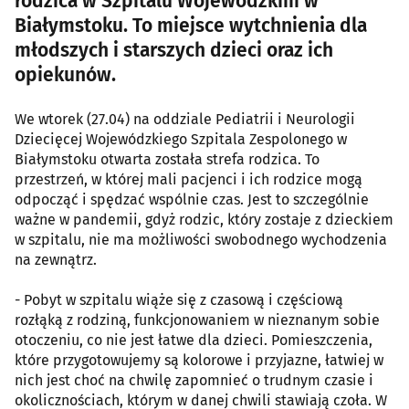
rodzica w Szpitalu Wojewódzkim w
Białymstoku. To miejsce wytchnienia dla
młodszych i starszych dzieci oraz ich
opiekunów.
We wtorek (27.04) na oddziale Pediatrii i Neurologii
Dziecięcej Wojewódzkiego Szpitala Zespolonego w
Białymstoku otwarta została strefa rodzica. To
przestrzeń, w której mali pacjenci i ich rodzice mogą
odpocząć i spędzać wspólnie czas. Jest to szczególnie
ważne w pandemii, gdyż rodzic, który zostaje z dzieckiem
w szpitalu, nie ma możliwości swobodnego wychodzenia
na zewnątrz.
- Pobyt w szpitalu wiąże się z czasową i częściową
rozłąką z rodziną, funkcjonowaniem w nieznanym sobie
otoczeniu, co nie jest łatwe dla dzieci. Pomieszczenia,
które przygotowujemy są kolorowe i przyjazne, łatwiej w
nich jest choć na chwilę zapomnieć o trudnym czasie i
okolicznościach, którym w danej chwili stawiają czoła. W