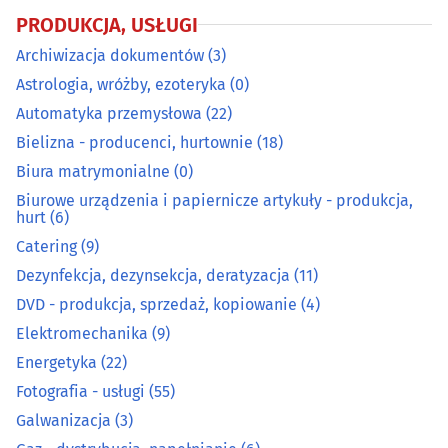
Energetyka
(22)
PRODUKCJA, USŁUGI
Archiwizacja dokumentów
(3)
Fotografia - usługi
(55)
Astrologia, wróżby, ezoteryka
(0)
Automatyka przemysłowa
(22)
Galwanizacja
(3)
Bielizna - producenci, hurtownie
(18)
Gaz - dystrybucja, napełnianie
(6)
Biura matrymonialne
(0)
Biurowe urządzenia i papiernicze artykuły - produkcja,
hurt
(6)
Grawerstwo
(9)
Catering
(9)
Introligatornie
(4)
Dezynfekcja, dezynsekcja, deratyzacja
(11)
DVD - produkcja, sprzedaż, kopiowanie
(4)
Kamieniarze
(31)
Elektromechanika
(9)
Energetyka
(22)
Klucze - dorabianie
(12)
Fotografia - usługi
(55)
Galwanizacja
(3)
Kominiarze
(8)