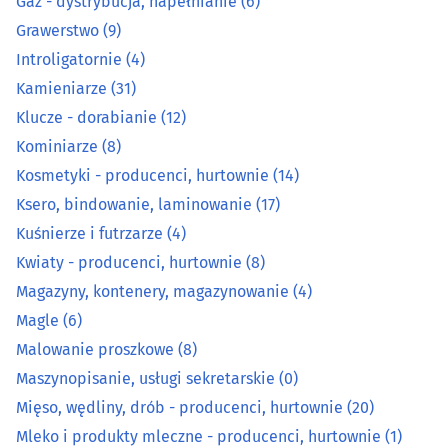
Gaz - dystrybucja, napełnianie
(6)
Kosmetyki - producenci, hurtownie
(14)
Grawerstwo
(9)
Introligatornie
(4)
Ksero, bindowanie, laminowanie
(17)
Kamieniarze
(31)
Klucze - dorabianie
(12)
Kuśnierze i futrzarze
(4)
Kominiarze
(8)
Kosmetyki - producenci, hurtownie
(14)
Kwiaty - producenci, hurtownie
(8)
Ksero, bindowanie, laminowanie
(17)
Magazyny, kontenery, magazynowanie
(4)
Kuśnierze i futrzarze
(4)
Kwiaty - producenci, hurtownie
(8)
Magle
(6)
Magazyny, kontenery, magazynowanie
(4)
Magle
(6)
Malowanie proszkowe
(8)
Malowanie proszkowe
(8)
Maszynopisanie, usługi sekretarskie
(0)
Maszynopisanie, usługi sekretarskie
(0)
Mięso, wędliny, drób - producenci, hurtownie
(20)
Mleko i produkty mleczne - producenci, hurtownie
(1)
Mięso, wędliny, drób - producenci, hurtownie
(20)