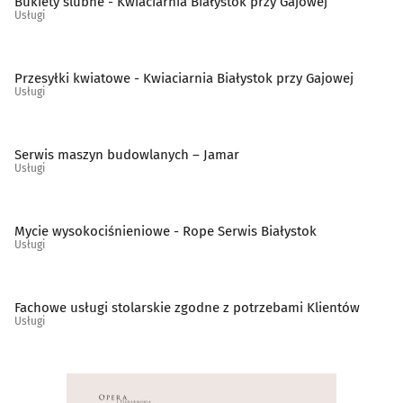
Bukiety ślubne - Kwiaciarnia Białystok przy Gajowej
Usługi
Szklarze
(13)
Ślusarstwo
(15)
Przesyłki kwiatowe - Kwiaciarnia Białystok przy Gajowej
Usługi
Tapicerzy
(23)
Serwis maszyn budowlanych – Jamar
Telefony - naprawa
(9)
Usługi
Telekomunikacja - systemy, usługi
(15)
Mycie wysokociśnieniowe - Rope Serwis Białystok
Usługi
Telewizja kablowa, cyfrowa, naziemna
(10)
Tworzywa sztuczne
(11)
Fachowe usługi stolarskie zgodne z potrzebami Klientów
Usługi
Weterynarze
(28)
Wideofilmowanie
(20)