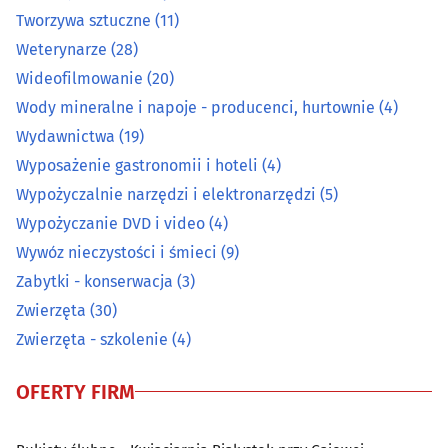
Prace wodne i melioracyjne
(7)
Tworzywa sztuczne
(11)
Weterynarze
(28)
Prace wysokościowe
(14)
Wideofilmowanie
(20)
Wody mineralne i napoje - producenci, hurtownie
(4)
Prace ziemne i uzbrajania terenu
(22)
Wydawnictwa
(19)
Pralnie
(27)
Wyposażenie gastronomii i hoteli
(4)
Wypożyczalnie narzędzi i elektronarzędzi
(5)
Rzemiosło artystyczne
(15)
Wypożyczanie DVD i video
(4)
Wywóz nieczystości i śmieci
(9)
Spawalnictwo
(16)
Zabytki - konserwacja
(3)
Zwierzęta
(30)
Sprzątanie
(45)
Zwierzęta - szkolenie
(4)
Sprzęt RTV, AGD - naprawa, montaż
(27)
OFERTY FIRM
Surowce wtórne - skup, sprzedaż
(21)