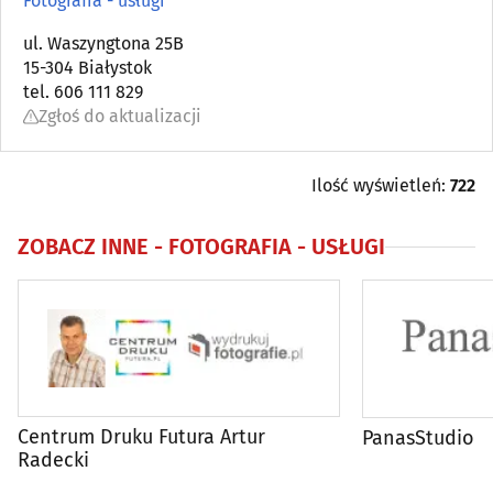
Fotografia - usługi
Automatyka przemysłowa
ul. Waszyngtona 25B
(22)
15-304 Białystok
tel. 606 111 829
Bielizna - producenci, hurtownie
(18)
Zgłoś do aktualizacji
Biura matrymonialne
(0)
Ilość wyświetleń:
722
Biurowe urządzenia i papiernicze artykuły - produkcja,
hurt
(6)
ZOBACZ INNE -
FOTOGRAFIA - USŁUGI
Catering
(9)
Dezynfekcja, dezynsekcja, deratyzacja
(11)
DVD - produkcja, sprzedaż, kopiowanie
(4)
Centrum Druku Futura Artur
PanasStudio
Elektromechanika
(9)
Radecki