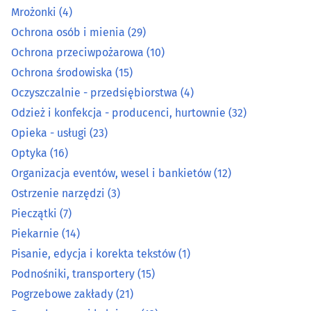
Mrożonki
(4)
Mleko i produkty mleczne - producenci, hurtownie
(1)
Ochrona osób i mienia
(29)
Ochrona przeciwpożarowa
(10)
Mrożonki
(4)
Ochrona środowiska
(15)
Oczyszczalnie - przedsiębiorstwa
(4)
Ochrona osób i mienia
(29)
Odzież i konfekcja - producenci, hurtownie
(32)
Opieka - usługi
(23)
Ochrona przeciwpożarowa
(10)
Optyka
(16)
Ochrona środowiska
(15)
Organizacja eventów, wesel i bankietów
(12)
Ostrzenie narzędzi
(3)
Oczyszczalnie - przedsiębiorstwa
(4)
Pieczątki
(7)
Piekarnie
(14)
Odzież i konfekcja - producenci, hurtownie
(32)
Pisanie, edycja i korekta tekstów
(1)
Podnośniki, transportery
(15)
Opieka - usługi
(23)
Pogrzebowe zakłady
(21)
Optyka
(16)