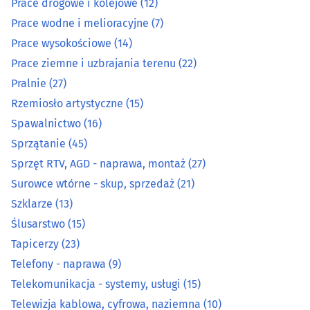
Prace drogowe i kolejowe
(12)
Prace wodne i melioracyjne
(7)
Organizacja eventów, wesel i bankietów
(12)
Prace wysokościowe
(14)
Prace ziemne i uzbrajania terenu
(22)
Ostrzenie narzędzi
(3)
Pralnie
(27)
Rzemiosło artystyczne
(15)
Pieczątki
(7)
Spawalnictwo
(16)
Piekarnie
(14)
Sprzątanie
(45)
Sprzęt RTV, AGD - naprawa, montaż
(27)
Pisanie, edycja i korekta tekstów
(1)
Surowce wtórne - skup, sprzedaż
(21)
Szklarze
(13)
Podnośniki, transportery
(15)
Ślusarstwo
(15)
Tapicerzy
(23)
Pogrzebowe zakłady
(21)
Telefony - naprawa
(9)
Prace drogowe i kolejowe
(12)
Telekomunikacja - systemy, usługi
(15)
Telewizja kablowa, cyfrowa, naziemna
(10)