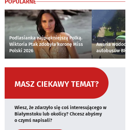
POPULARNE
Podlasianka najpiękniejszą Polką.
Wiktoria Ptak zdobyła koronę Miss
Awaria wodocią
Polski 2026
autobusów BKM 
MASZ CIEKAWY TEMAT?
Wiesz, że zdarzyło się coś interesującego w
Białymstoku lub okolicy? Chcesz abyśmy
o czymś napisali?