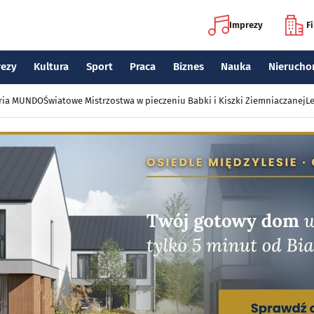
Imprezy
F
rezy
Kultura
Sport
Praca
Biznes
Nauka
Nierucho
eria MUNDO
Światowe Mistrzostwa w pieczeniu Babki i Kiszki Ziemniaczanej
Le