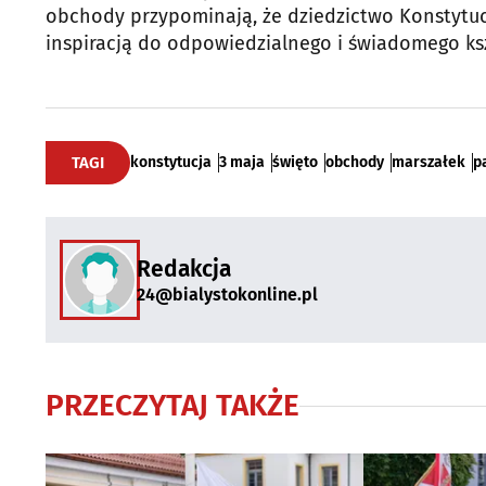
obchody przypominają, że dziedzictwo Konstytucji
inspiracją do odpowiedzialnego i świadomego ks
TAGI
konstytucja
3 maja
święto
obchody
marszałek
p
Redakcja
24@bialystokonline.pl
PRZECZYTAJ TAKŻE