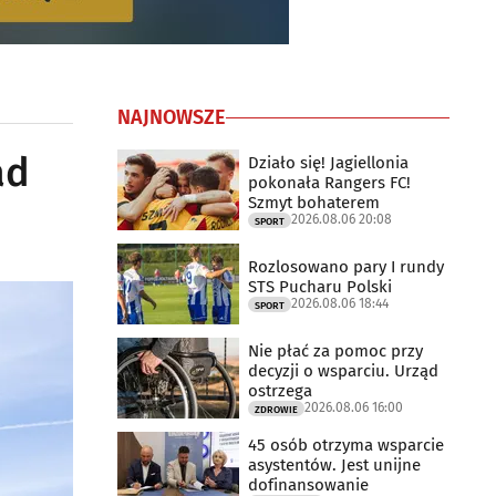
NAJNOWSZE
ad
Działo się! Jagiellonia
pokonała Rangers FC!
Szmyt bohaterem
2026.08.06 20:08
SPORT
Rozlosowano pary I rundy
STS Pucharu Polski
2026.08.06 18:44
SPORT
Nie płać za pomoc przy
decyzji o wsparciu. Urząd
ostrzega
2026.08.06 16:00
ZDROWIE
45 osób otrzyma wsparcie
asystentów. Jest unijne
dofinansowanie