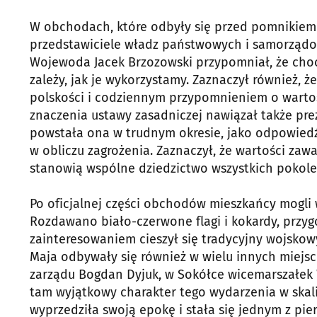
W obchodach, które odbyły się przed pomnikiem M
przedstawiciele władz państwowych i samorządo
Wojewoda Jacek Brzozowski przypomniał, że choć
zależy, jak je wykorzystamy. Zaznaczył również,
polskości i codziennym przypomnieniem o wartoś
znaczenia ustawy zasadniczej nawiązał także prez
powstała ona w trudnym okresie, jako odpowiedź
w obliczu zagrożenia. Zaznaczył, że wartości zawa
stanowią wspólne dziedzictwo wszystkich pokoleń
Po oficjalnej części obchodów mieszkańcy mogli 
Rozdawano biało-czerwone flagi i kokardy, prz
zainteresowaniem cieszył się tradycyjny wojskow
Maja odbywały się również w wielu innych miejsc
zarządu Bogdan Dyjuk, w Sokółce wicemarszałek 
tam wyjątkowy charakter tego wydarzenia w skali
wyprzedziła swoją epokę i stała się jednym z pi