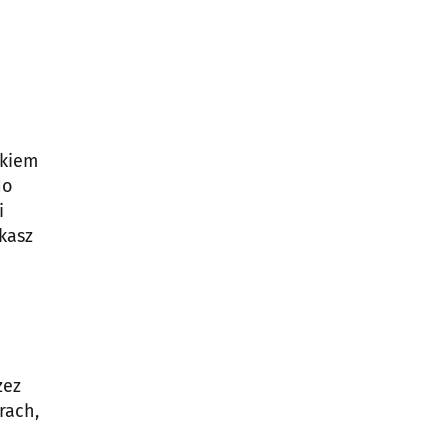
akiem
do
i
kasz
zez
rach,