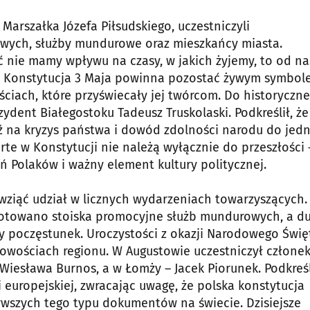
arszałka Józefa Piłsudskiego, uczestniczyli
wych, służby mundurowe oraz mieszkańcy miasta.
 nie mamy wpływu na czasy, w jakich żyjemy, to od na
 że Konstytucja 3 Maja powinna pozostać żywym symbo
ciach, które przyświecały jej twórcom. Do historyczn
ydent Białegostoku Tadeusz Truskolaski. Podkreślił, że
 na kryzys państwa i dowód zdolności narodu do jedn
rte w Konstytucji nie należą wyłącznie do przeszłości 
 Polaków i ważny element kultury politycznej.
wziąć udział w licznych wydarzeniach towarzyszących.
ygotowano stoiska promocyjne służb mundurowych, a d
y poczęstunek. Uroczystości z okazji Narodowego Świę
owościach regionu. W Augustowie uczestniczył człone
Wiesława Burnos, a w Łomży – Jacek Piorunek. Podkre
 europejskiej, zwracając uwagę, że polska konstytucja
erwszych tego typu dokumentów na świecie. Dzisiejsze