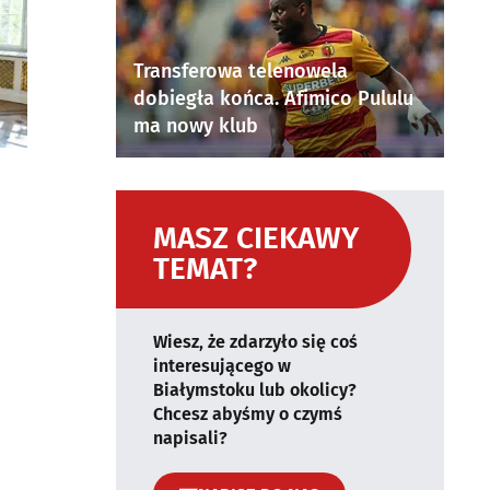
Transferowa telenowela
dobiegła końca. Afimico Pululu
ma nowy klub
MASZ CIEKAWY
TEMAT?
Wiesz, że zdarzyło się coś
interesującego w
Białymstoku lub okolicy?
Chcesz abyśmy o czymś
napisali?