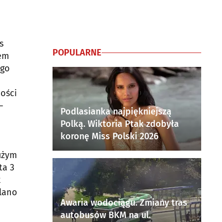
s
POPULARNE
lem
ego
ości
–
Podlasianka najpiękniejszą
Polką. Wiktoria Ptak zdobyła
koronę Miss Polski 2026
użym
ta 3
k
ślano
Awaria wodociągu. Zmiany tras
autobusów BKM na ul.