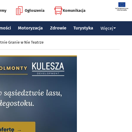
irmy
Ogłoszenia
Komunikacja
mości
Motoryzacja
Zdrowie
Turystyka
Więcej
tnie Granie w Nie Teatrze