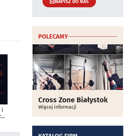
NAPISZ DO NAS
POLECAMY
Cross Zone Białystok
Więcej informacji
 i
żą