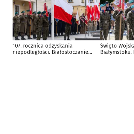
107. rocznica odzyskania
Święto Wojsk
niepodległości. Białostoczanie
Białymstoku.
zgromadzili się na rynku
wiele atrakcji