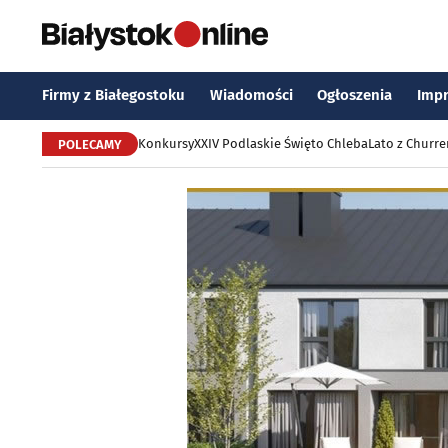
Firmy z Białegostoku
Wiadomości
Ogłoszenia
Imp
Konkursy
XXIV Podlaskie Święto Chleba
Lato z Churr
POLECAMY