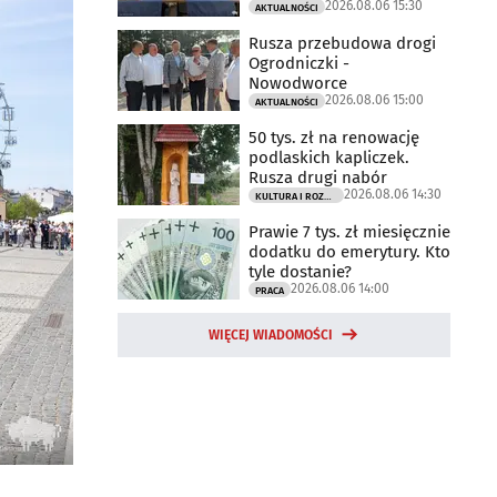
2026.08.06 15:30
AKTUALNOŚCI
Rusza przebudowa drogi
Ogrodniczki -
Nowodworce
2026.08.06 15:00
AKTUALNOŚCI
50 tys. zł na renowację
podlaskich kapliczek.
Rusza drugi nabór
2026.08.06 14:30
KULTURA I ROZRYWKA
Prawie 7 tys. zł miesięcznie
dodatku do emerytury. Kto
tyle dostanie?
2026.08.06 14:00
PRACA
WIĘCEJ WIADOMOŚCI