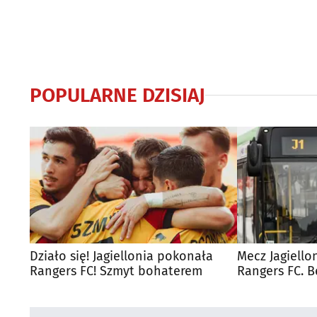
POPULARNE DZISIAJ
Działo się! Jagiellonia pokonała
Mecz Jagiello
Rangers FC! Szmyt bohaterem
Rangers FC. 
autobusy dla