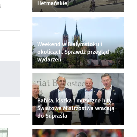
Hetmańskiej
ą
Weekend w Białymstoku i
okolicach. Sprawdź przegląd
wydarzeń
Babka, kiszka i muzyczne hity.
Światowe Mistrzostwa wracają
do Supraśla