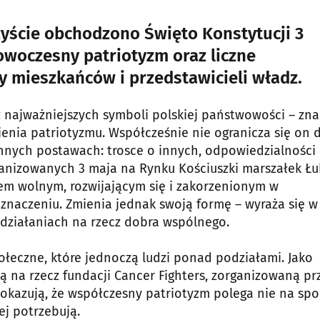
zyście obchodzono Święto Konstytucji 3
nowoczesny patriotyzm oraz liczne
 mieszkańców i przedstawicieli władz.
z najważniejszych symboli polskiej państwowości – zn
nia patriotyzmu. Współcześnie nie ogranicza się on 
ennych postawach: trosce o innych, odpowiedzialności 
anizowanych 3 maja na Rynku Kościuszki marszałek Łu
ajem wolnym, rozwijającym się i zakorzenionym w
a znaczeniu. Zmienia jednak swoją formę – wyraża się w
 działaniach na rzecz dobra wspólnego.
ołeczne, które jednoczą ludzi ponad podziałami. Jako
 na rzecz fundacji Cancer Fighters, zorganizowaną pr
okazują, że współczesny patriotyzm polega nie na spo
ej potrzebują.