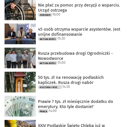
Nie płać za pomoc przy decyzji o wsparciu.
Urząd ostrzega
16:00
ZDROWIE
45 osób otrzyma wsparcie asystentów. Jest
unijne dofinansowanie
15:30
AKTUALNOŚCI
Rusza przebudowa drogi Ogrodniczki -
Nowodworce
15:00
AKTUALNOŚCI
50 tys. zł na renowację podlaskich
kapliczek. Rusza drugi nabór
14:30
KULTURA I ROZRYWKA
Prawie 7 tys. zł miesięcznie dodatku do
emerytury. Kto tyle dostanie?
14:00
PRACA
XXIV Podlaskie Święto Chleba już w