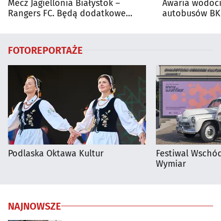
Mecz Jagiellonia Białystok –
Awaria wodoci
Rangers FC. Będą dodatkowe
autobusów BKM
autobusy dla kibiców
FOTOREPORTAŻE
Podlaska Oktawa Kultur
Festiwal Wschód
Wymiar
NAJNOWSZE