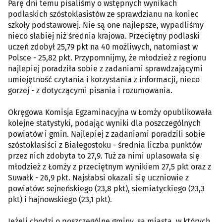
Parę dni temu pisaliśmy o wstępnych wynikach
podlaskich szóstoklasistów ze sprawdzianu na koniec
szkoły podstawowej. Nie są one najlepsze, wypadliśmy
nieco słabiej niż średnia krajowa. Przeciętny podlaski
uczeń zdobył 25,79 pkt na 40 możliwych, natomiast w
Polsce - 25,82 pkt. Przypomnijmy, że młodzież z regionu
najlepiej poradziła sobie z zadaniami sprawdzającymi
umiejętność czytania i korzystania z informacji, nieco
gorzej - z dotyczącymi pisania i rozumowania.
Okręgowa Komisja Egzaminacyjna w Łomży opublikowała
kolejne statystyki, podając wyniki dla poszczególnych
powiatów i gmin. Najlepiej z zadaniami poradzili sobie
szóstoklasiści z Białegostoku - średnia liczba punktów
przez nich zdobyta to 27,9. Tuż za nimi uplasowała się
młodzież z Łomży z przeciętnym wynikiem 27,5 pkt oraz z
Suwałk - 26,9 pkt. Najsłabsi okazali się uczniowie z
powiatów: sejneńskiego (23,8 pkt), siemiatyckiego (23,3
pkt) i hajnowskiego (23,1 pkt).
Jeżeli chodzi o poszczególne gminy, są miasta, w których