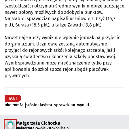
szóstoklasiści otrzymali średnie wyniki nieprzekraczające
nawet połowy możliwych do zdobycia punktów.
Najsłabiej sprawdzian napisali uczniowie z: Czyż (16,7
pkt), Suraża (18,3 pkt), a także Zawad (19,8 pkt).
Nawet najsłabszy wynik nie wpłynie jednak na przyjęcie
do gimnazjum. Uczniowie zostaną automatycznie
przyjęci do rejonowych szkół kolejnego szczebla, jeśli
uzyskają świadectwo ukończenia szkoły podstawowej.
Wynik sprawdzianu może mieć znaczenie tylko przy
aplikowaniu do szkół spoza rejonu bądź placówek
prywatnych.
TAGI
oke łomża
szóstoklasista
sprawdzian
wyniki
Małgorzata Cichocka
malgorzata.c@bialystokonline.pl