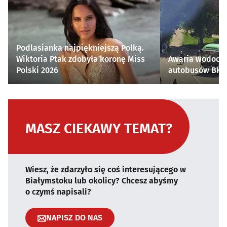
Podlasianka najpiękniejszą Polką.
Wiktoria Ptak zdobyła koronę Miss
Awaria wodocią
Polski 2026
autobusów BKM 
MASZ CIEKAWY TEMAT?
Wiesz, że zdarzyło się coś interesującego w
Białymstoku lub okolicy? Chcesz abyśmy
o czymś napisali?
NAPISZ DO NAS