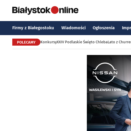
Firmy z Białegostoku
Wiadomości
Ogłoszenia
Imp
Konkursy
XXIV Podlaskie Święto Chleba
Lato z Churr
POLECAMY