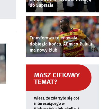
do Supraśla
Transferowa telenowela
dobiegła końca. Afimico Pululu
ma nowy klub
MASZ CIEKAWY
TEMAT?
Wiesz, że zdarzyło się coś
interesującego w
Białymstoku lub okolicy?