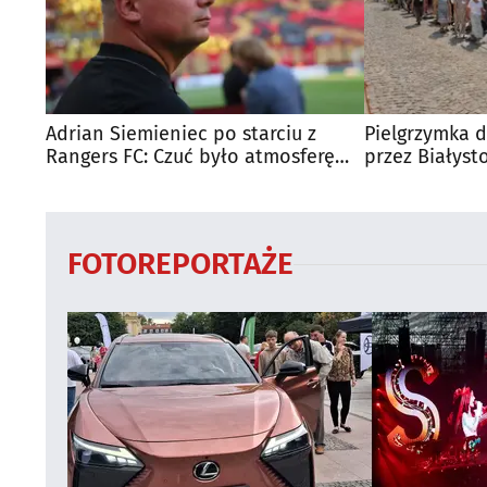
Adrian Siemieniec po starciu z
Pielgrzymka d
Rangers FC: Czuć było atmosferę
przez Białyst
dużego meczu
utrudnienia?
FOTOREPORTAŻE