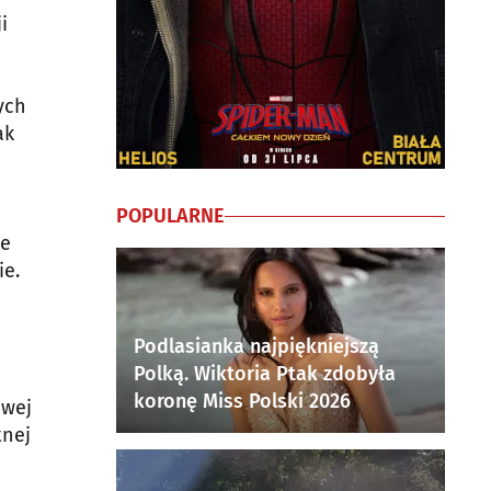
i
ych
ak
POPULARNE
le
ie.
Podlasianka najpiękniejszą
Polką. Wiktoria Ptak zdobyła
koronę Miss Polski 2026
owej
tnej