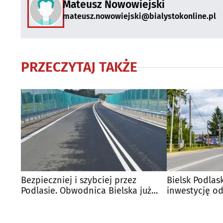
Mateusz Nowowiejski
mateusz.nowowiejski@bialystokonline.pl
PRZECZYTAJ TAKŻE
Bezpieczniej i szybciej przez
Bielsk Podlask
Podlasie. Obwodnica Bielska już
inwestycję od
działa
ważną umow