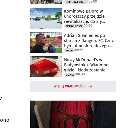
09:09
KULTURA I ROZRYWKA
Kominowe Bajoro w
Choroszczy przejdzie
rewitalizację. Co się
09:00
zmieni?
AKTUALNOŚCI
Adrian Siemieniec po
starciu z Rangers FC: Czuć
było atmosferę dużego
08:55
meczu
SPORT
Nowy McDonald’s w
Białymstoku. Wiadomo,
gdzie i kiedy zostanie
08:00
otwarty
BIZNES
WIĘCEJ WIADOMOŚCI
wa
zono