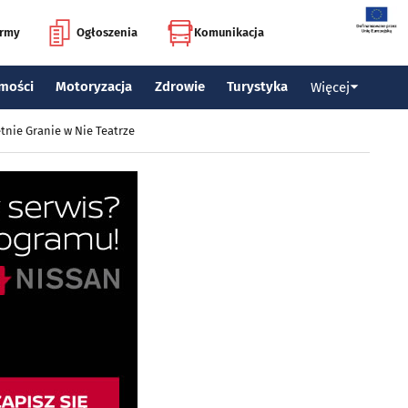
irmy
Ogłoszenia
Komunikacja
mości
Motoryzacja
Zdrowie
Turystyka
Więcej
tnie Granie w Nie Teatrze