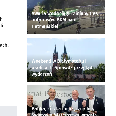
.
Awaria wodociągu. Zmiany tras
ch
autobusów BKM na ul.
li
Hetmańskiej
ach.
Weekend w Białymstoku i
okolicach. Sprawdź przegląd
wydarzeń
Babka, kiszka i muzyczne hity.
Światowe Mistrzostwa wracają