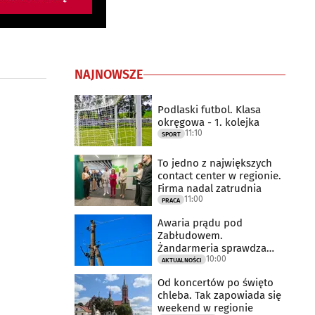
NAJNOWSZE
Podlaski futbol. Klasa
okręgowa - 1. kolejka
11:10
SPORT
To jedno z największych
contact center w regionie.
Firma nadal zatrudnia
11:00
PRACA
Awaria prądu pod
Zabłudowem.
Żandarmeria sprawdza
10:00
udział śmigłowca
AKTUALNOŚCI
Od koncertów po święto
chleba. Tak zapowiada się
weekend w regionie