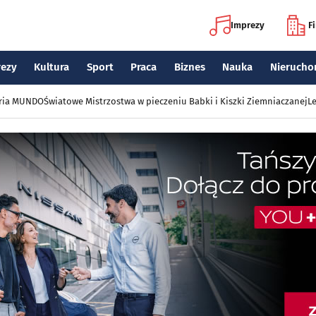
Imprezy
F
rezy
Kultura
Sport
Praca
Biznes
Nauka
Nierucho
eria MUNDO
Światowe Mistrzostwa w pieczeniu Babki i Kiszki Ziemniaczanej
Le