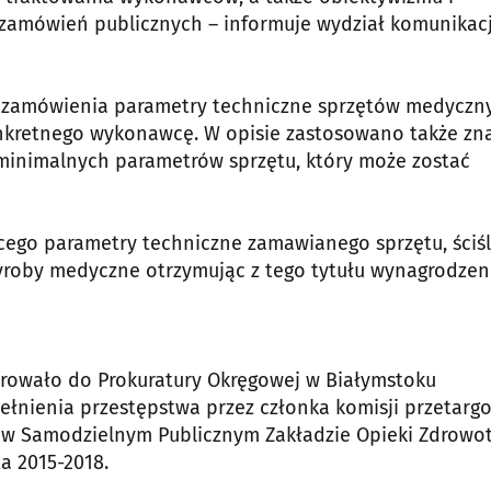
zamówień publicznych – informuje wydział komunikacj
tu zamówienia parametry techniczne sprzętów medyczn
onkretnego wykonawcę. W opisie zastosowano także zn
inimalnych parametrów sprzętu, który może zostać
ącego parametry techniczne zamawianego sprzętu, ściś
roby medyczne otrzymując z tego tytułu wynagrodzen
ierowało do Prokuratury Okręgowej w Białymstoku
łnienia przestępstwa przez członka komisji przetarg
w Samodzielnym Publicznym Zakładzie Opieki Zdrowo
a 2015-2018.