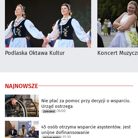
Podlaska Oktawa Kultur
Koncert Muzycz
NAJNOWSZE
Nie płać za pomoc przy decyzji o wsparciu.
Urząd ostrzega
16:00
ZDROWIE
45 osób otrzyma wsparcie asystentów. Jest
unijne dofinansowanie
15:30
AKTUALNOŚCI