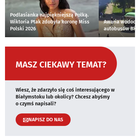
Podlasianka najpiękniejszą Polką.
Wiktoria Ptak zdobyła koronę Miss
Awaria wodocią
Polski 2026
autobusów BKM 
MASZ CIEKAWY TEMAT?
Wiesz, że zdarzyło się coś interesującego w
Białymstoku lub okolicy? Chcesz abyśmy
o czymś napisali?
NAPISZ DO NAS