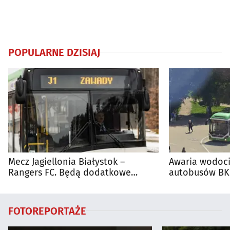
POPULARNE DZISIAJ
Mecz Jagiellonia Białystok –
Awaria wodoci
Rangers FC. Będą dodatkowe
autobusów BKM
autobusy dla kibiców
FOTOREPORTAŻE