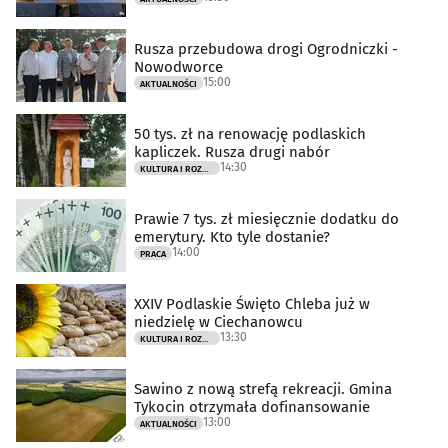
Rusza przebudowa drogi Ogrodniczki -
Nowodworce
15:00
AKTUALNOŚCI
50 tys. zł na renowację podlaskich
kapliczek. Rusza drugi nabór
14:30
KULTURA I ROZRYWKA
Prawie 7 tys. zł miesięcznie dodatku do
emerytury. Kto tyle dostanie?
14:00
PRACA
XXIV Podlaskie Święto Chleba już w
niedzielę w Ciechanowcu
13:30
KULTURA I ROZRYWKA
Sawino z nową strefą rekreacji. Gmina
Tykocin otrzymała dofinansowanie
13:00
AKTUALNOŚCI