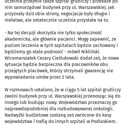
uczelnia przejmie także szpital gruźliczy i przekaże po
nim samorządowi budynek przy ul. Warszawskiej. Jak
przyznały dziś obie strony, negocjacje były długie i
niełatwe, ale ostatecznie uczelnia przystała na to.
- Na tej decyzji skorzysta nie tylko społeczność
akademicka, ale głównie pacjenci. Mogę zapewnić, ze
poziom leczenia w tych szpitalach będzie zachowany i
będziemy go stale podnosić - mówił Nikliński.
Wicemarszałek Cezary Cieślukowski dodał zaś, że nowa
sytuacja będzie bezpieczna dla pracowników obu
przejętych placówek, którzy otrzymali gwarancję nie
wypowiadania umów przez 2 lata.
W rozmowach ustalono, że w ciągu 5 lat szpital gruźliczy
zwolni budynek przy ul. Warszawskiej przenosząc się do
innego lub budując nowy. Województwo przeznaczy go
najprawdopodobniej dla rozbudowywanej onkologii.
Nadwyżki budżetowe zostaną zaś zwrócone do kasy
województwa i trafią do innych szpitali w Podlaskiem.