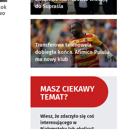
do Supraśla
tok
owo
Transferowa telenowela
dobiegła końca. Afimico Pululu
ma nowy klub
MASZ CIEKAWY
TEMAT?
Wiesz, że zdarzyło się coś
interesującego w
Białymstoku lub okolicy?