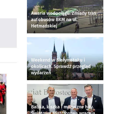
Awaria wodociągu. Zmiany tras
autobusów BKM na ul.
Hetmańskiej
Weekend w Białymstoku i
okolicach. Sprawdź przegląd
wydarzeń
Babka, kiszka i muzyczne hity.
Światowe Mistrzostwa wracają