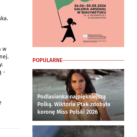
ka.
a w
nej.
POPULARNE
y.
ą -
Podlasianka najpiękniejszą
e
Polką. Wiktoria Ptak zdobyła
koronę Miss Polski 2026