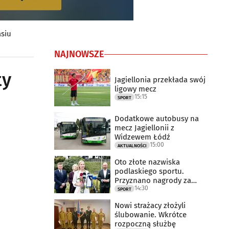
asiu
NAJNOWSZE
ty
Jagiellonia przekłada swój
ligowy mecz
15:15
SPORT
Dodatkowe autobusy na
mecz Jagiellonii z
Widzewem Łódź
15:00
AKTUALNOŚCI
Oto złote nazwiska
podlaskiego sportu.
Przyznano nagrody za
14:30
2025 rok
SPORT
Nowi strażacy złożyli
ślubowanie. Wkrótce
rozpoczną służbę