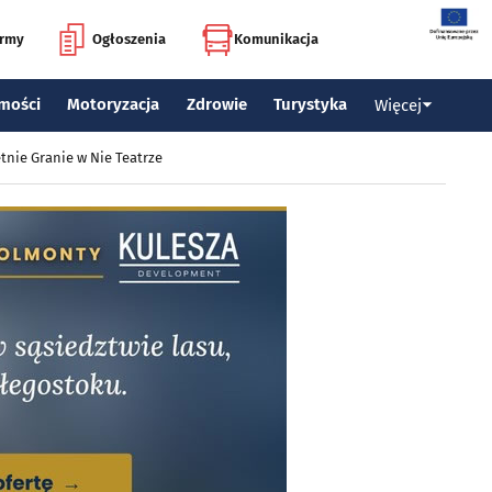
irmy
Ogłoszenia
Komunikacja
mości
Motoryzacja
Zdrowie
Turystyka
Więcej
tnie Granie w Nie Teatrze