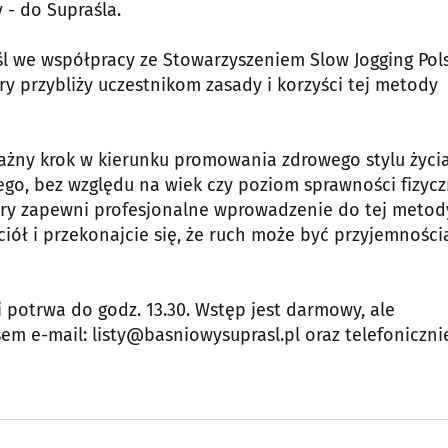
 - do Supraśla.
l we współpracy ze Stowarzyszeniem Slow Jogging Pols
ry przybliży uczestnikom zasady i korzyści tej metody
 ważny krok w kierunku promowania zdrowego stylu życi
ego, bez względu na wiek czy poziom sprawności fizycz
óry zapewni profesjonalne wprowadzenie do tej metod
ciół i przekonajcie się, że ruch może być przyjemności
i potrwa do godz. 13.30. Wstęp jest darmowy, ale
m e-mail: listy@basniowysuprasl.pl oraz telefoniczni