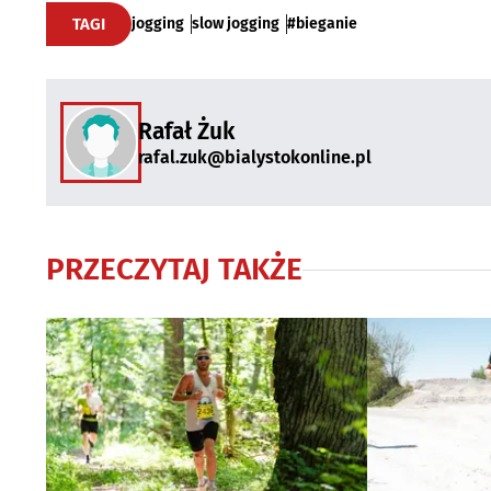
TAGI
jogging
slow jogging
#bieganie
Rafał Żuk
rafal.zuk@bialystokonline.pl
PRZECZYTAJ TAKŻE