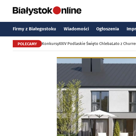
Firmy z Białegostoku
Wiadomości
Ogłoszenia
Imp
Konkursy
XXIV Podlaskie Święto Chleba
Lato z Churr
POLECAMY