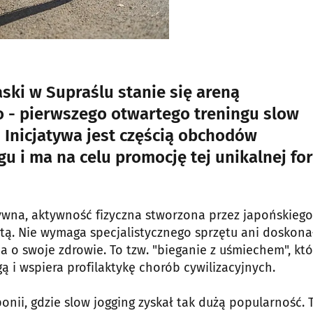
aski w Supraślu stanie się areną
- pierwszego otwartego treningu slow
Inicjatywa jest częścią obchodów
 i ma na celu promocję tej unikalnej fo
ywna, aktywność fizyczna stworzona przez japońskiego
otą. Nie wymaga specjalistycznego sprzętu ani doskona
 o swoje zdrowie. To tzw. "bieganie z uśmiechem", któ
ą i wspiera profilaktykę chorób cywilizacyjnych.
ponii, gdzie slow jogging zyskał tak dużą popularność. 