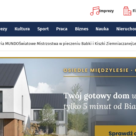
Imprezy
F
rezy
Kultura
Sport
Praca
Biznes
Nauka
Nierucho
eria MUNDO
Światowe Mistrzostwa w pieczeniu Babki i Kiszki Ziemniaczanej
Le