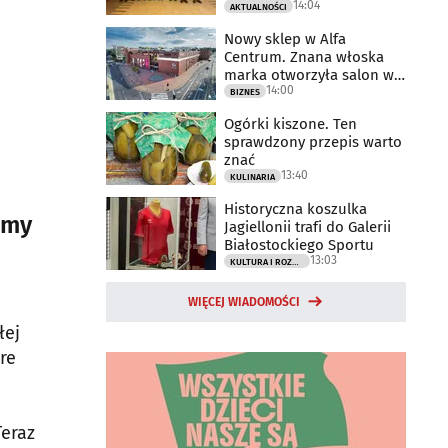
14:04
AKTUALNOŚCI
Nowy sklep w Alfa
Centrum. Znana włoska
marka otworzyła salon w
14:00
Białymstoku
BIZNES
Ogórki kiszone. Ten
sprawdzony przepis warto
znać
13:40
KULINARIA
Historyczna koszulka
rmy
Jagiellonii trafi do Galerii
Białostockiego Sportu
13:03
KULTURA I ROZRYWKA
WIĘCEJ WIADOMOŚCI
łej
re
Teraz