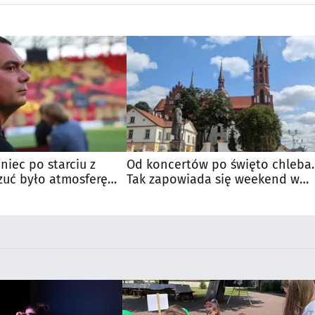
niec po starciu z
Od koncertów po święto chleba.
zuć było atmosferę
Tak zapowiada się weekend w
u
regionie