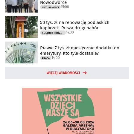
Nowodworce
15:00
AKTUALNOŚCI
50 tys. zł na renowację podlaskich
kapliczek. Rusza drugi nabór
14:30
KULTURA I ROZRYWKA
Prawie 7 tys. zł miesięcznie dodatku do
emerytury. Kto tyle dostanie?
14:00
PRACA
WIĘCEJ WIADOMOŚCI