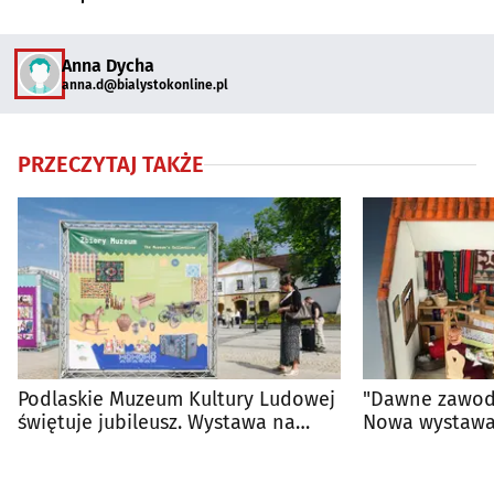
Anna Dycha
anna.d@bialystokonline.pl
PRZECZYTAJ TAKŻE
Podlaskie Muzeum Kultury Ludowej
"Dawne zawody
świętuje jubileusz. Wystawa na
Nowa wystawa
Rynku Kościuszki
Muzeum Kultu