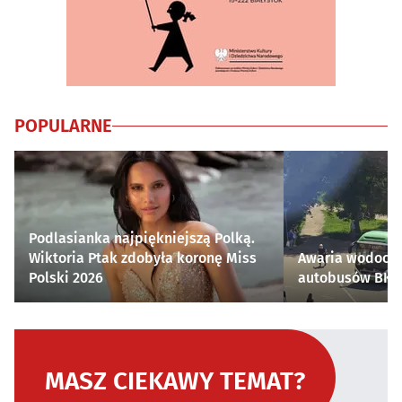
POPULARNE
Podlasianka najpiękniejszą Polką.
Wiktoria Ptak zdobyła koronę Miss
Awaria wodocią
Polski 2026
autobusów BKM 
MASZ CIEKAWY TEMAT?