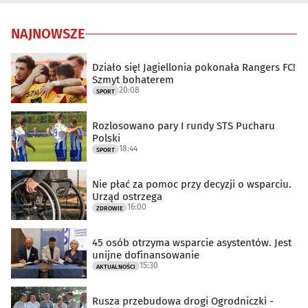
NAJNOWSZE
Działo się! Jagiellonia pokonała Rangers FC!
Szmyt bohaterem
20:08
SPORT
Rozlosowano pary I rundy STS Pucharu
Polski
18:44
SPORT
Nie płać za pomoc przy decyzji o wsparciu.
Urząd ostrzega
16:00
ZDROWIE
45 osób otrzyma wsparcie asystentów. Jest
unijne dofinansowanie
15:30
AKTUALNOŚCI
Rusza przebudowa drogi Ogrodniczki -