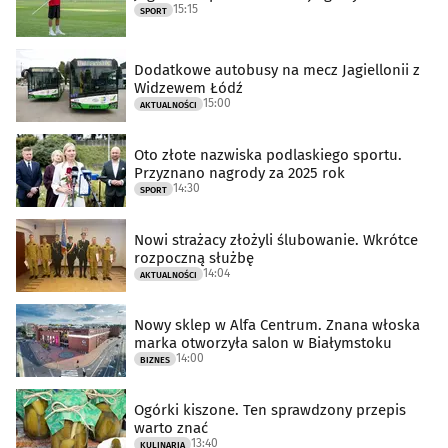
15:15
SPORT
Dodatkowe autobusy na mecz Jagiellonii z
Widzewem Łódź
15:00
AKTUALNOŚCI
Oto złote nazwiska podlaskiego sportu.
Przyznano nagrody za 2025 rok
14:30
SPORT
Nowi strażacy złożyli ślubowanie. Wkrótce
rozpoczną służbę
14:04
AKTUALNOŚCI
Nowy sklep w Alfa Centrum. Znana włoska
marka otworzyła salon w Białymstoku
14:00
BIZNES
Ogórki kiszone. Ten sprawdzony przepis
warto znać
13:40
KULINARIA