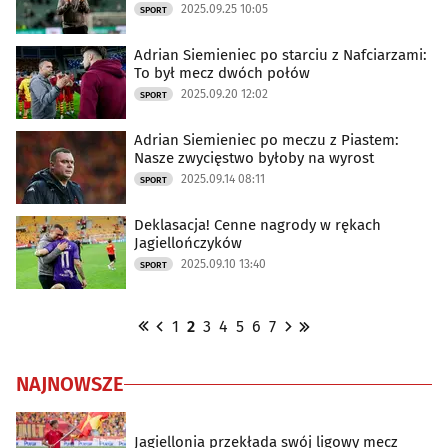
2025.09.25 10:05
SPORT
Adrian Siemieniec po starciu z Nafciarzami:
To był mecz dwóch połów
2025.09.20 12:02
SPORT
Adrian Siemieniec po meczu z Piastem:
Nasze zwycięstwo byłoby na wyrost
2025.09.14 08:11
SPORT
Deklasacja! Cenne nagrody w rękach
Jagiellończyków
2025.09.10 13:40
SPORT
1
2
3
4
5
6
7
NAJNOWSZE
Jagiellonia przekłada swój ligowy mecz