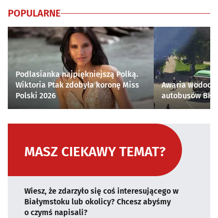
POPULARNE
Podlasianka najpiękniejszą Polką.
Wiktoria Ptak zdobyła koronę Miss
Awaria wodocią
Polski 2026
autobusów BKM 
MASZ CIEKAWY TEMAT?
Wiesz, że zdarzyło się coś interesującego w
Białymstoku lub okolicy? Chcesz abyśmy
o czymś napisali?