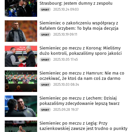
Strasbourg: Jestem dumny z zespołu
2025.10.24 09:03
SPORT
Siemieniec o zakończeniu współpracy z
Rafałem Grzybem: To była moja decyzja
2025.10.19 09:11
SPORT
Siemieniec po meczu z Koroną: Mieliśmy
dużo kontroli, pokazaliśmy sporo jakości
2025.10.05 17:45
SPORT
Siemieniec po meczu z Hamrun: Nie ma co
oczekiwać, że ktoś da nam coś za darmo
2025.10.03 08:34
SPORT
Siemieniec po meczu z Lechem: Dzisiaj
pokazaliśmy zdecydowanie lepszą twarz
2025.09.28 19:37
SPORT
Siemieniec po meczu z Legią: Przy
Łazienkowskiej zawsze jest trudno o punkty