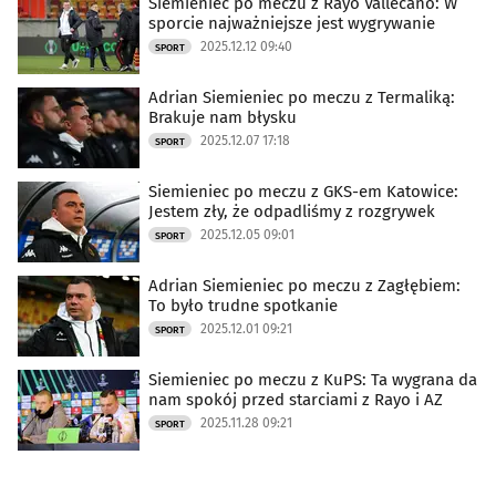
Siemieniec po meczu z Rayo Vallecano: W
sporcie najważniejsze jest wygrywanie
2025.12.12 09:40
SPORT
Adrian Siemieniec po meczu z Termaliką:
Brakuje nam błysku
2025.12.07 17:18
SPORT
Siemieniec po meczu z GKS-em Katowice:
Jestem zły, że odpadliśmy z rozgrywek
2025.12.05 09:01
SPORT
Adrian Siemieniec po meczu z Zagłębiem:
To było trudne spotkanie
2025.12.01 09:21
SPORT
Siemieniec po meczu z KuPS: Ta wygrana da
nam spokój przed starciami z Rayo i AZ
2025.11.28 09:21
SPORT