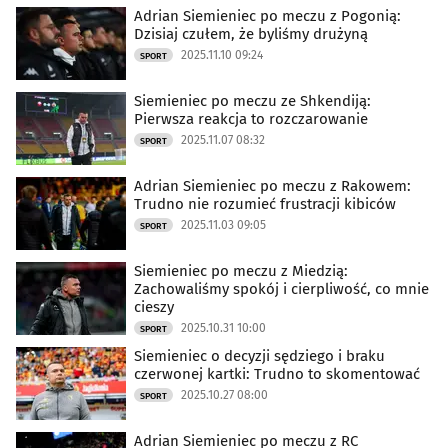
Adrian Siemieniec po meczu z Pogonią:
Dzisiaj czułem, że byliśmy drużyną
2025.11.10 09:24
SPORT
Siemieniec po meczu ze Shkendiją:
Pierwsza reakcja to rozczarowanie
2025.11.07 08:32
SPORT
Adrian Siemieniec po meczu z Rakowem:
Trudno nie rozumieć frustracji kibiców
2025.11.03 09:05
SPORT
Siemieniec po meczu z Miedzią:
Zachowaliśmy spokój i cierpliwość, co mnie
cieszy
2025.10.31 10:00
SPORT
Siemieniec o decyzji sędziego i braku
czerwonej kartki: Trudno to skomentować
2025.10.27 08:00
SPORT
Adrian Siemieniec po meczu z RC