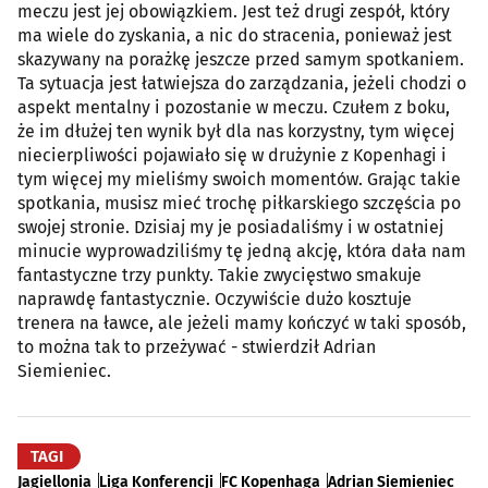
meczu jest jej obowiązkiem. Jest też drugi zespół, który
ma wiele do zyskania, a nic do stracenia, ponieważ jest
skazywany na porażkę jeszcze przed samym spotkaniem.
Ta sytuacja jest łatwiejsza do zarządzania, jeżeli chodzi o
aspekt mentalny i pozostanie w meczu. Czułem z boku,
że im dłużej ten wynik był dla nas korzystny, tym więcej
niecierpliwości pojawiało się w drużynie z Kopenhagi i
tym więcej my mieliśmy swoich momentów. Grając takie
spotkania, musisz mieć trochę piłkarskiego szczęścia po
swojej stronie. Dzisiaj my je posiadaliśmy i w ostatniej
minucie wyprowadziliśmy tę jedną akcję, która dała nam
fantastyczne trzy punkty. Takie zwycięstwo smakuje
naprawdę fantastycznie. Oczywiście dużo kosztuje
trenera na ławce, ale jeżeli mamy kończyć w taki sposób,
to można tak to przeżywać - stwierdził Adrian
Siemieniec.
TAGI
Jagiellonia
Liga Konferencji
FC Kopenhaga
Adrian Siemieniec