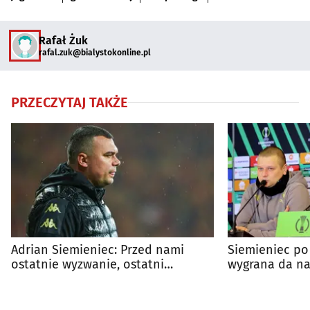
Rafał Żuk
rafal.zuk@bialystokonline.pl
PRZECZYTAJ TAKŻE
Adrian Siemieniec: Przed nami
Siemieniec po
ostatnie wyzwanie, ostatni
wygrana da na
przeciwnik
starciami z Ra