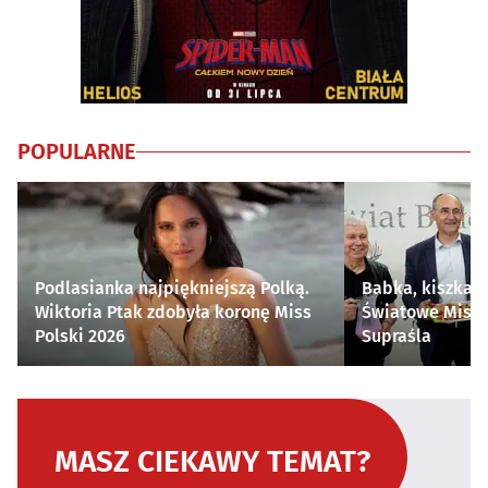
POPULARNE
Podlasianka najpiękniejszą Polką.
Babka, kiszka i
Wiktoria Ptak zdobyła koronę Miss
Światowe Mistr
Polski 2026
Supraśla
MASZ CIEKAWY TEMAT?