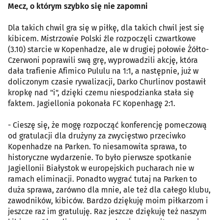
Mecz, o którym szybko się nie zapomni
Dla takich chwil gra się w piłkę, dla takich chwil jest się
kibicem. Mistrzowie Polski źle rozpoczęli czwartkowe
(3.10) starcie w Kopenhadze, ale w drugiej połowie Żółto-
Czerwoni poprawili swą grę, wyprowadzili akcję, która
dała trafienie Afimico Pululu na 1:1, a następnie, już w
doliczonym czasie rywalizacji, Darko Churlinov postawił
kropkę nad "i", dzięki czemu niespodzianka stała się
faktem. Jagiellonia pokonała FC Kopenhagę 2:1.
- Cieszę się, że mogę rozpocząć konferencję pomeczową
od gratulacji dla drużyny za zwycięstwo przeciwko
Kopenhadze na Parken. To niesamowita sprawa, to
historyczne wydarzenie. To było pierwsze spotkanie
Jagiellonii Białystok w europejskich pucharach nie w
ramach eliminacji. Ponadto wygrać tutaj na Parken to
duża sprawa, zarówno dla mnie, ale też dla całego klubu,
zawodników, kibiców. Bardzo dziękuję moim piłkarzom i
jeszcze raz im gratuluję. Raz jeszcze dziękuję też naszym