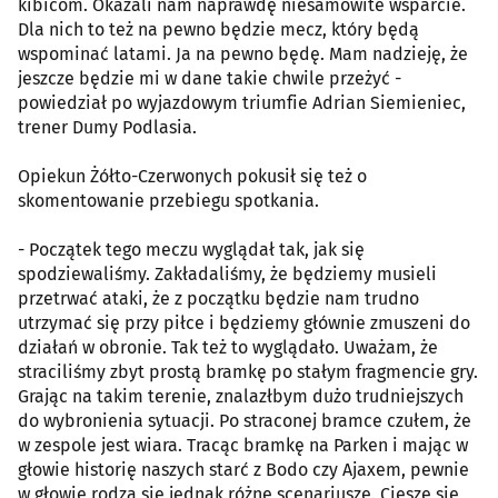
kibicom. Okazali nam naprawdę niesamowite wsparcie.
Dla nich to też na pewno będzie mecz, który będą
wspominać latami. Ja na pewno będę. Mam nadzieję, że
jeszcze będzie mi w dane takie chwile przeżyć -
powiedział po wyjazdowym triumfie Adrian Siemieniec,
trener Dumy Podlasia.
Opiekun Żółto-Czerwonych pokusił się też o
skomentowanie przebiegu spotkania.
- Początek tego meczu wyglądał tak, jak się
spodziewaliśmy. Zakładaliśmy, że będziemy musieli
przetrwać ataki, że z początku będzie nam trudno
utrzymać się przy piłce i będziemy głównie zmuszeni do
działań w obronie. Tak też to wyglądało. Uważam, że
straciliśmy zbyt prostą bramkę po stałym fragmencie gry.
Grając na takim terenie, znalazłbym dużo trudniejszych
do wybronienia sytuacji. Po straconej bramce czułem, że
w zespole jest wiara. Tracąc bramkę na Parken i mając w
głowie historię naszych starć z Bodo czy Ajaxem, pewnie
w głowie rodzą się jednak różne scenariusze. Cieszę się,