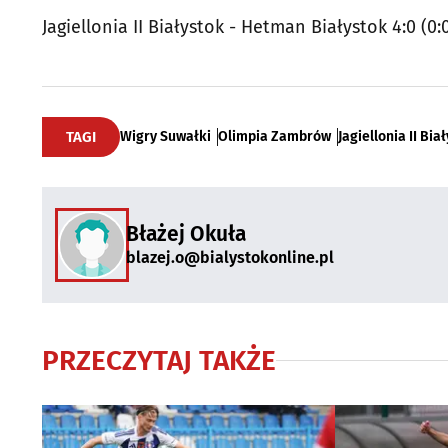
Jagiellonia II Białystok - Hetman Białystok 4:0 (0:
TAGI
Wigry Suwałki
Olimpia Zambrów
Jagiellonia II Bia
Błażej Okuła
blazej.o@bialystokonline.pl
PRZECZYTAJ TAKŻE