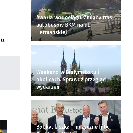
Awaria wodociągu. Zmiany tras
autobusów BKM na ul.
Hetmańskiej
mża
Weekend w Białymstoku i
okolicach. Sprawdź przegląd
wydarzeń
Babka, kiszka i muzyczne hity.