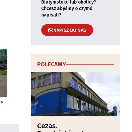
Białymstoku lub okolicy?
Chcesz abyśmy o czymś
napisali?
NAPISZ DO NAS
POLECAMY
ie
Cezas.