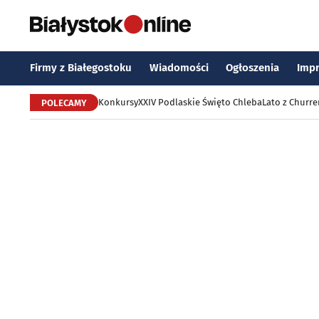
Firmy z Białegostoku
Wiadomości
Ogłoszenia
Imp
Konkursy
XXIV Podlaskie Święto Chleba
Lato z Churr
POLECAMY