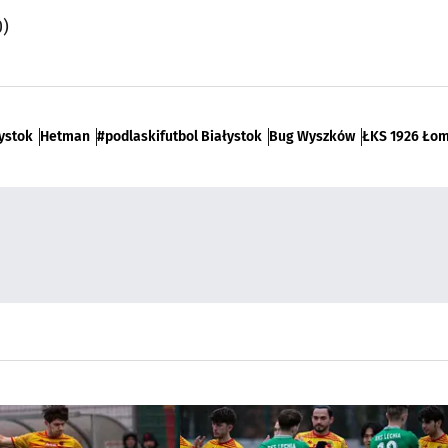
0)
łystok
Hetman
#podlaskifutbol Białystok
Bug Wyszków
ŁKS 1926 Ło