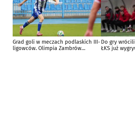
Grad goli w meczach podlaskich III-
Do gry wrócili 
ligowców. Olimpia Zambrów
ŁKS już wygr
liderem