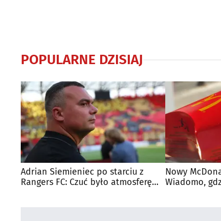
POPULARNE DZISIAJ
Adrian Siemieniec po starciu z
Nowy McDonal
Rangers FC: Czuć było atmosferę
Wiadomo, gdzi
dużego meczu
otwarty