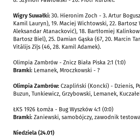
Wigry Suwałki:
30. Hieronim Zoch - 3. Artur Bogusz
Kamil Lauryn), 19. Maciej Wichtowski, 22. Bartosz W
Aleksandar Atanacković), 18. Bartłomiej Kalinkows
Bartosz Biel), 25. Damian Gąska (67, 20. Marcin Tar
Vitālijs Ziļs (46, 28. Kamil Adamek).
Olimpia Zambrów - Znicz Biała Piska 2:1 (1:0)
Bramki:
Lemanek, Mroczkowski - ?
Olimpia Zambrów:
Czapliński (Koncki) - Dzienis, 
Buzun, Tunkiewicz, Grzybowski, Lemanek, Kuczałe
ŁKS 1926 Łomża - Bug Wyszków 4:1 (0:0)
Bramki:
Zaniewski, samobójczy, zawodnik testowa
Niedziela (24.01)