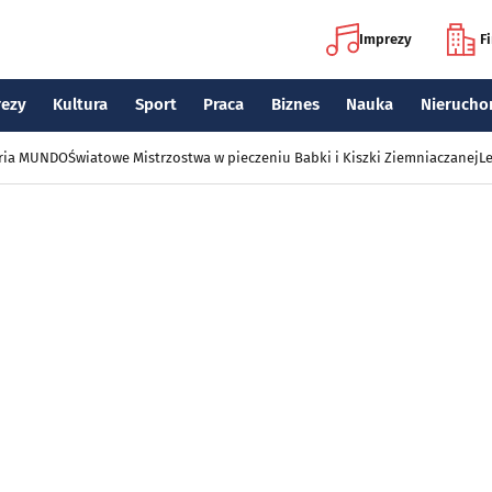
Imprezy
F
rezy
Kultura
Sport
Praca
Biznes
Nauka
Nierucho
eria MUNDO
Światowe Mistrzostwa w pieczeniu Babki i Kiszki Ziemniaczanej
Le