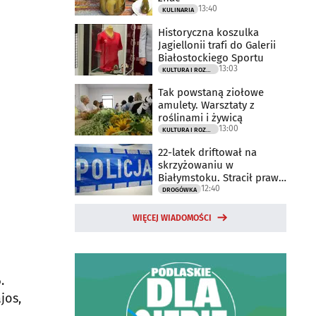
13:40
KULINARIA
Historyczna koszulka
Jagiellonii trafi do Galerii
Białostockiego Sportu
13:03
KULTURA I ROZRYWKA
Tak powstaną ziołowe
amulety. Warsztaty z
roślinami i żywicą
13:00
KULTURA I ROZRYWKA
22-latek driftował na
skrzyżowaniu w
Białymstoku. Stracił prawo
12:40
jazdy
DROGÓWKA
WIĘCEJ WIADOMOŚCI
.
jos,