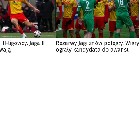
III-ligowcy. Jaga II i
Rezerwy Jagi znów poległy, Wigr
ywają
ograły kandydata do awansu