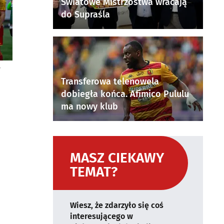
Światowe Mistrzostwa wracają
do Supraśla
y
Transferowa telenowela
dobiegła końca. Afimico Pululu
ma nowy klub
MASZ CIEKAWY
TEMAT?
Wiesz, że zdarzyło się coś
interesującego w