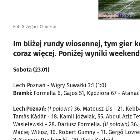
Fot: Grzegorz Chuczun
Im bliżej rundy wiosennej, tym gier 
coraz więcej. Poniżej wyniki weeken
Sobota (23.01)
Lech Poznań - Wigry Suwałki 3:1 (1:0)
Bramki:
Formella 6, Gajos 51, Kędziora 67 - Atanac
Lech Poznań:
(I połowa)
36. Mateusz Lis - 21. Kebb
Tamás Kádár - 18. Kamil Jóźwiak, 55. Abdul Aziz Te
Wasielewski - 28. Dariusz Formella.
(II połowa)
36. 
Maciej Wilusz, 16. Robert Gumny - 11. Gergő Lovren
8. Szymon Pawłowski - 20. Piotr Kurbiel.