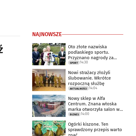
NAJNOWSZE
ź
Oto złote nazwiska
podlaskiego sportu.
Przyznano nagrody za
14:30
2025 rok
SPORT
Nowi strażacy złożyli
ślubowanie. Wkrótce
rozpoczną służbę
14:04
AKTUALNOŚCI
Nowy sklep w Alfa
Centrum. Znana włoska
marka otworzyła salon w
14:00
Białymstoku
BIZNES
Ogórki kiszone. Ten
sprawdzony przepis warto
znać