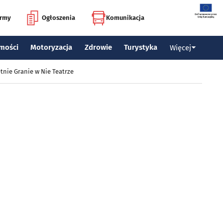
irmy
Ogłoszenia
Komunikacja
mości
Motoryzacja
Zdrowie
Turystyka
Więcej
tnie Granie w Nie Teatrze