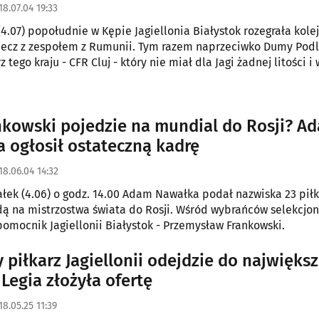
18.07.04 19:33
4.07) popołudnie w Kępie Jagiellonia Białystok rozegrała kole
mecz z zespołem z Rumunii. Tym razem naprzeciwko Dumy Podl
z tego kraju - CFR Cluj - który nie miał dla Jagi żadnej litości i
nkowski pojedzie na mundial do Rosji? A
 ogłosił ostateczną kadrę
18.06.04 14:32
łek (4.06) o godz. 14.00 Adam Nawałka podał nazwiska 23 piłk
dą na mistrzostwa świata do Rosji. Wśród wybrańców selekcjon
 pomocnik Jagiellonii Białystok - Przemysław Frankowski.
 piłkarz Jagiellonii odejdzie do najwięks
Legia złożyła ofertę
18.05.25 11:39