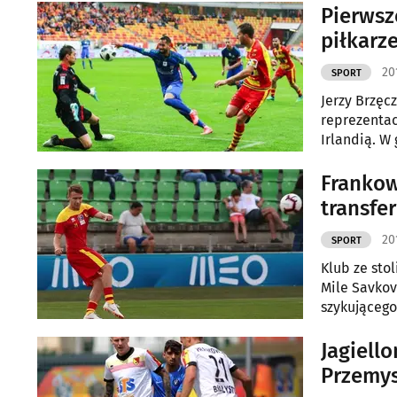
Pierwsz
piłkarze
20
SPORT
Jerzy Brzęc
reprezentac
Irlandią. W
Frankow
transfe
20
SPORT
Klub ze sto
Mile Savkov
szykującego
Jagiell
Przemy