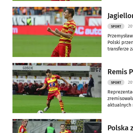
Jagiello
20
SPORT
Przemysław 
Polski prze
transferze z
Remis P
20
SPORT
Reprezentac
zremisowała
aktualnych 
Polska 