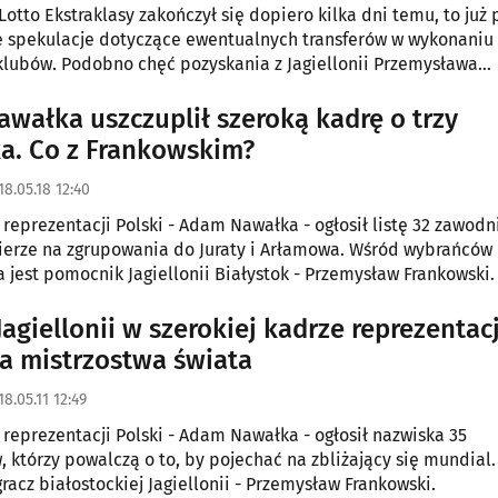
Lotto Ekstraklasy zakończył się dopiero kilka dni temu, to już
e spekulacje dotyczące ewentualnych transferów w wykonaniu
klubów. Podobno chęć pozyskania z Jagiellonii Przemysława
go wykazała Legia.
wałka uszczuplił szeroką kadrę o trzy
a. Co z Frankowskim?
18.05.18 12:40
 reprezentacji Polski - Adam Nawałka - ogłosił listę 32 zawodn
ierze na zgrupowania do Juraty i Arłamowa. Wśród wybrańców
a jest pomocnik Jagiellonii Białystok - Przemysław Frankowski.
Jagiellonii w szerokiej kadrze reprezentacj
na mistrzostwa świata
18.05.11 12:49
 reprezentacji Polski - Adam Nawałka - ogłosił nazwiska 35
 którzy powalczą o to, by pojechać na zbliżający się mundial. 
gracz białostockiej Jagiellonii - Przemysław Frankowski.