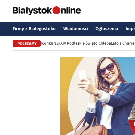
Firmy z Białegostoku
Wiadomości
Ogłoszenia
Imp
Konkursy
XXIV Podlaskie Święto Chleba
Lato z Churr
POLECAMY