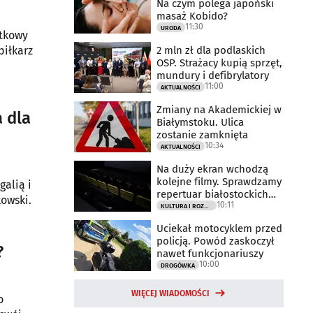
Na czym polega japoński
masaż Kobido?
11:30
URODA
rtkowy
2 mln zł dla podlaskich
piłkarz
OSP. Strażacy kupią sprzęt,
mundury i defibrylatory
11:00
AKTUALNOŚCI
Zmiany na Akademickiej w
a dla
Białymstoku. Ulica
zostanie zamknięta
10:34
AKTUALNOŚCI
Na duży ekran wchodzą
kolejne filmy. Sprawdzamy
galią i
repertuar białostockich
owski.
10:11
kin
KULTURA I ROZRYWKA
Uciekał motocyklem przed
policją. Powód zaskoczył
?
nawet funkcjonariuszy
10:00
DROGÓWKA
WIĘCEJ WIADOMOŚCI
o