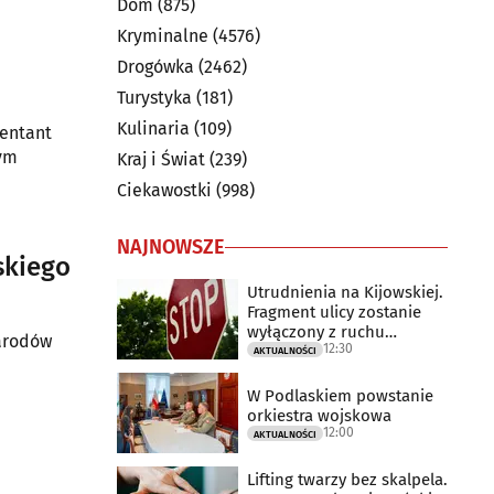
Dom
(875)
Kryminalne
(4576)
Drogówka
(2462)
Turystyka
(181)
Kulinaria
(109)
zentant
tym
Kraj i Świat
(239)
Ciekawostki
(998)
NAJNOWSZE
skiego
Utrudnienia na Kijowskiej.
Fragment ulicy zostanie
wyłączony z ruchu
Narodów
12:30
drogowego
AKTUALNOŚCI
W Podlaskiem powstanie
orkiestra wojskowa
12:00
AKTUALNOŚCI
Lifting twarzy bez skalpela.