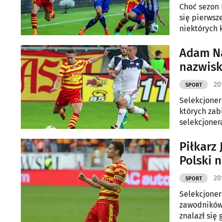
Choć sezon 
się pierwsz
niektórych 
Frankowskie
Adam Na
nazwisk
20
SPORT
Selekcjoner
których zab
selekcjoner
Piłkarz 
Polski 
20
SPORT
Selekcjoner
zawodników,
znalazł się 