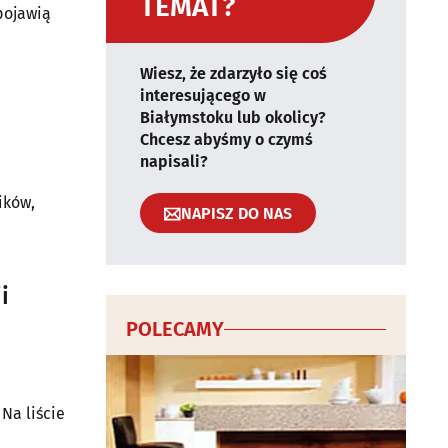
TEMAT?
 pojawią
Wiesz, że zdarzyło się coś
interesującego w
Białymstoku lub okolicy?
Chcesz abyśmy o czymś
napisali?
ików,
NAPISZ DO NAS
i
POLECAMY
Na liście