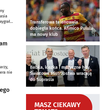
jny
asia
 wygrał
Transferowa telenowela
dobiegła końca. Afimico Pululu
ma nowy klub
dam
arzy,
Babka, kiszka i muzyczne hity.
era nie
Światowe Mistrzostwa wracają
do Supraśla
zego
MASZ CIEKAWY