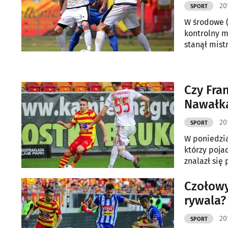
20
SPORT
W środowe (
kontrolny 
stanął mistr
mecz 3:0.
Czy Fra
Nawałka
20
SPORT
W poniedzia
którzy poja
znalazł się
Czołowy
rywala? 
20
SPORT