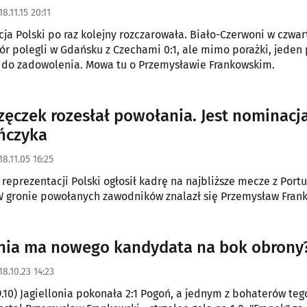
18.11.15 20:11
ja Polski po raz kolejny rozczarowała. Biało-Czerwoni w czwa
czór polegli w Gdańsku z Czechami 0:1, ale mimo porażki, jeden 
do zadowolenia. Mowa tu o Przemysławie Frankowskim.
rzęczek rozesłał powołania. Jest nominacj
ończyka
18.11.05 16:25
reprezentacji Polski ogłosił kadrę na najbliższe mecze z Portu
 gronie powołanych zawodników znalazł się Przemysław Frank
onia ma nowego kandydata na bok obrony
18.10.23 14:23
9.10) Jagiellonia pokonała 2:1 Pogoń, a jednym z bohaterów teg