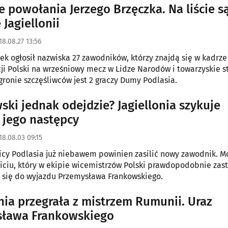
e powołania Jerzego Brzęczka. Na liście s
 Jagiellonii
18.08.27 13:56
zek ogłosił nazwiska 27 zawodników, którzy znajdą się w kadrze
ji Polski na wrześniowy mecz w Lidze Narodów i towarzyskie st
 gronie szczęśliwców jest 2 graczy Dumy Podlasia.
ski jednak odejdzie? Jagiellonia szykuje
r jego następcy
18.08.03 09:15
licy Podlasia już niebawem powinien zasilić nowy zawodnik. M
iciu, który w ekipie wicemistrzów Polski prawdopodobnie zas
 się do wyjazdu Przemysława Frankowskiego.
onia przegrała z mistrzem Rumunii. Uraz
sława Frankowskiego