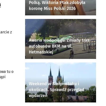
Polką. Wiktoria Ptak zdobyła
ą
koronę Miss Polski 2026
arcie z
Awaria wodociągu. Zmiany tras
autobusów BKM na ul.
Hetmańskiej
owa tu o
tąpi
Weekend w Białymstoku i
okolicach. Sprawdź przegląd
wydarzeń