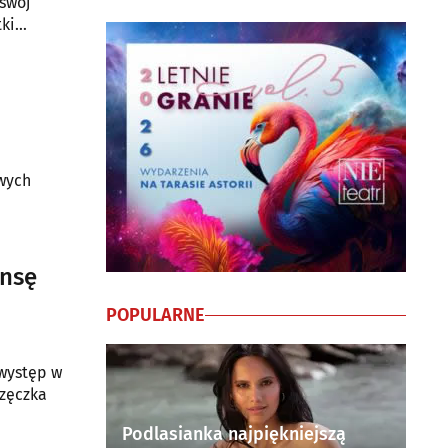
 swój
ki
wych
ansę
POPULARNE
 występ w
rzęczka
Podlasianka najpiękniejszą