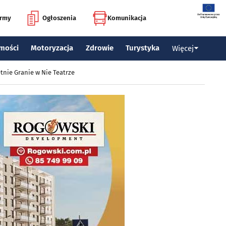
irmy
Ogłoszenia
Komunikacja
mości
Motoryzacja
Zdrowie
Turystyka
Więcej
tnie Granie w Nie Teatrze