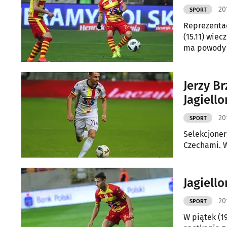
20
SPORT
Reprezentac
(15.11) wie
ma powody 
Jerzy B
Jagiell
20
SPORT
Selekcjoner 
Czechami. W
Jagiell
20
SPORT
W piątek (1