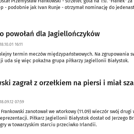
stał Przemysław Frankowski - strzelec gola na 1:0. "Franek" za
p - podobnie jak Ivan Runje - otrzymał nominację do jedenast
 powołań dla Jagiellończyków
18.10.01 16:11
 kolejny termin meczów międzypaństwowych. Na zgrupowania s
ji uda się więc pokaźna grupa piłkarzy Jagiellonii Białystok.
ski zagrał z orzełkiem na piersi i miał sz
18.09.12 07:59
Frankowski zanotował we wtorkowy (11.09) wieczór swój drugi
eprezentacji. Piłkarz Jagiellonii Białystok dostał od Jerzego B
 gry w towarzyskim starciu przeciwko Irlandii.