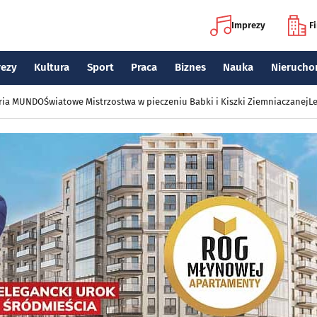
Imprezy
F
rezy
Kultura
Sport
Praca
Biznes
Nauka
Nierucho
eria MUNDO
Światowe Mistrzostwa w pieczeniu Babki i Kiszki Ziemniaczanej
Le