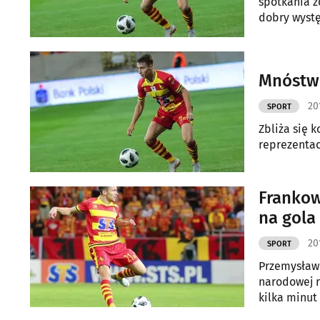
spotkania zo
dobry wystę
kolejki.
Mnóstwo
20
SPORT
Zbliża się
reprezentac
Frankow
na gola
20
SPORT
Przemysław 
narodowej r
kilka minut