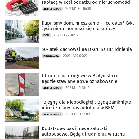
zapłacą więcej podatku od nieruchomości
2021.11.30 16:08
AKTUALNOŚCI
Kupiliśmy dom, mieszkanie - i co dalej? Cykl
życia nieruchomości się nie kończy
2021.11.22 10:17
DOM
50-latek dachował na DK61. Są utrudnienia
2021.11.19 09:23
DROGÓWKA
Utrudnienia drogowe w Białymstoku.
Będzie stawiane nowe oznakowanie
2021.11.15 18:15
AKTUALNOŚCI
"Biegnę dla Niepodległej". Będą zamknięte
ulice i zmiany tras autobusów BKM
2021.11.10 17:02
AKTUALNOŚCI
Dodatkowy pas i nowe zatoczki
autobusowe. Będą utrudnienia w ruchu