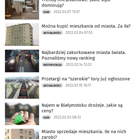
dominują?
2022.03.07 13:57
DOM
Można kupić mieszkania od miasta. Za ile?
2022.03.04 07:53
AKTUALNOŚCI
Najbardziej zakorkowane miasta świata.
Poznaliśmy nowy ranking
2022.02.14 12:23
MOTORYZACJA
Przetargi na "szerokie" tory już ogłoszone
2022.02.10 16:17
AKTUALNOŚCI
Najem w Białymstoku drożeje. Jakie są
ceny?
2022.02.03 08:12
DOM
Miasto sprzedaje mieszkania. Ile na nich
zarobi?