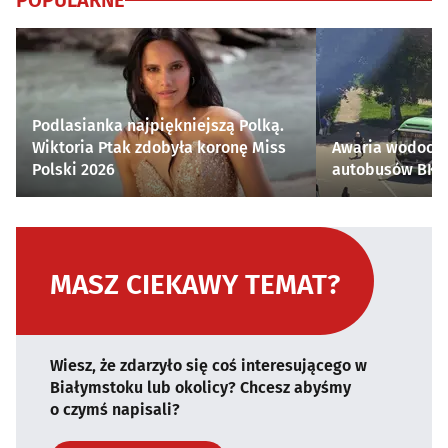
POPULARNE
Podlasianka najpiękniejszą Polką.
Wiktoria Ptak zdobyła koronę Miss
Awaria wodocią
Polski 2026
autobusów BKM 
MASZ CIEKAWY TEMAT?
Wiesz, że zdarzyło się coś interesującego w
Białymstoku lub okolicy? Chcesz abyśmy
o czymś napisali?