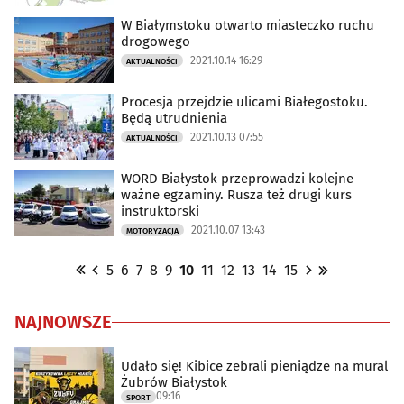
W Białymstoku otwarto miasteczko ruchu
drogowego
2021.10.14 16:29
AKTUALNOŚCI
Procesja przejdzie ulicami Białegostoku.
Będą utrudnienia
2021.10.13 07:55
AKTUALNOŚCI
WORD Białystok przeprowadzi kolejne
ważne egzaminy. Rusza też drugi kurs
instruktorski
2021.10.07 13:43
MOTORYZACJA
5
6
7
8
9
10
11
12
13
14
15
NAJNOWSZE
Udało się! Kibice zebrali pieniądze na mural
Żubrów Białystok
09:16
SPORT