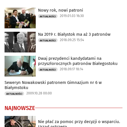
Nowy rok, nowi patroni
2019.01.03 16:30
AKTUALNOŚCI
Na 2019 r. Białystok ma aż 3 patronów
2018.09.25 15:54
AKTUALNOŚCI
Dwaj prezydenci kandydatami na
przyszłorocznych patronów Białegostoku
2018.09.17 18:14
AKTUALNOŚCI
Seweryn Nowakowski patronem Gimnazjum nr 6 w
Białymstoku
2009.10.28 00:00
AKTUALNOŚCI
NAJNOWSZE
Nie płać za pomoc przy decyzji o wsparciu.
Urząd ostrzega