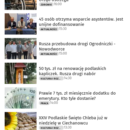
16:00
ZDROWIE
45 osób otrzyma wsparcie asystentów. Jest
unijne dofinansowanie
15:30
AKTUALNOŚCI
Rusza przebudowa drogi Ogrodniczki -
Nowodworce
15:00
AKTUALNOŚCI
50 tys. zł na renowację podlaskich
kapliczek. Rusza drugi nabór
14:30
KULTURA I ROZRYWKA
Prawie 7 tys. zł miesięcznie dodatku do
emerytury. Kto tyle dostanie?
14:00
PRACA
XXIV Podlaskie Święto Chleba już w
niedzielę w Ciechanowcu
13:30
KULTURA I ROZRYWKA