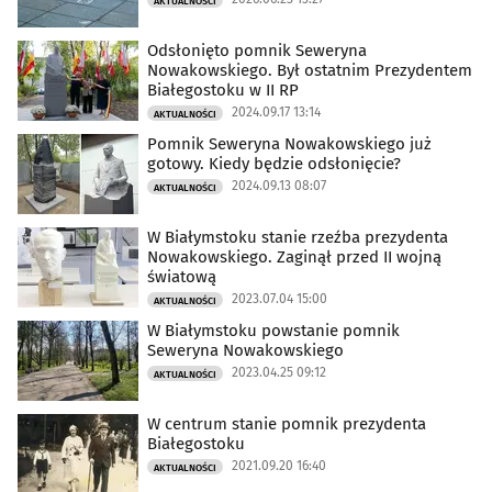
AKTUALNOŚCI
Odsłonięto pomnik Seweryna
Nowakowskiego. Był ostatnim Prezydentem
Białegostoku w II RP
2024.09.17 13:14
AKTUALNOŚCI
Pomnik Seweryna Nowakowskiego już
gotowy. Kiedy będzie odsłonięcie?
2024.09.13 08:07
AKTUALNOŚCI
W Białymstoku stanie rzeźba prezydenta
Nowakowskiego. Zaginął przed II wojną
światową
2023.07.04 15:00
AKTUALNOŚCI
W Białymstoku powstanie pomnik
Seweryna Nowakowskiego
2023.04.25 09:12
AKTUALNOŚCI
W centrum stanie pomnik prezydenta
Białegostoku
2021.09.20 16:40
AKTUALNOŚCI