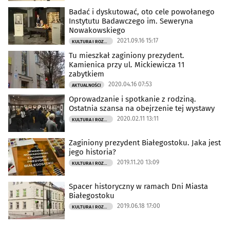
Badać i dyskutować, oto cele powołanego
Instytutu Badawczego im. Seweryna
Nowakowskiego
2021.09.16 15:17
KULTURA I ROZRYWKA
Tu mieszkał zaginiony prezydent.
Kamienica przy ul. Mickiewicza 11
zabytkiem
2020.04.16 07:53
AKTUALNOŚCI
Oprowadzanie i spotkanie z rodziną.
Ostatnia szansa na obejrzenie tej wystawy
2020.02.11 13:11
KULTURA I ROZRYWKA
Zaginiony prezydent Białegostoku. Jaka jest
jego historia?
2019.11.20 13:09
KULTURA I ROZRYWKA
Spacer historyczny w ramach Dni Miasta
Białegostoku
2019.06.18 17:00
KULTURA I ROZRYWKA