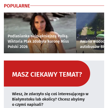
POPULARNE
Podlasianka najpiękniejszą Polką.
Wiktoria Ptak zdobyła koronę Miss
Awaria wodocią
Polski 2026
autobusów BKM 
MASZ CIEKAWY TEMAT?
Wiesz, że zdarzyło się coś interesującego w
Białymstoku lub okolicy? Chcesz abyśmy
o czymś napisali?