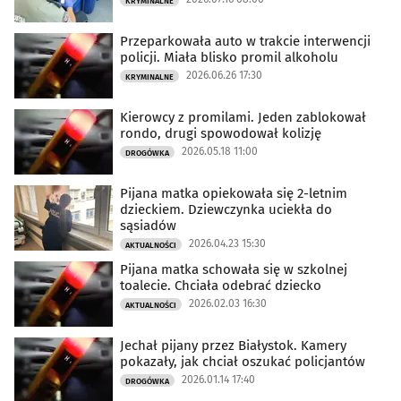
KRYMINALNE
Przeparkowała auto w trakcie interwencji
policji. Miała blisko promil alkoholu
2026.06.26 17:30
KRYMINALNE
Kierowcy z promilami. Jeden zablokował
rondo, drugi spowodował kolizję
2026.05.18 11:00
DROGÓWKA
Pijana matka opiekowała się 2-letnim
dzieckiem. Dziewczynka uciekła do
sąsiadów
2026.04.23 15:30
AKTUALNOŚCI
Pijana matka schowała się w szkolnej
toalecie. Chciała odebrać dziecko
2026.02.03 16:30
AKTUALNOŚCI
Jechał pijany przez Białystok. Kamery
pokazały, jak chciał oszukać policjantów
2026.01.14 17:40
DROGÓWKA