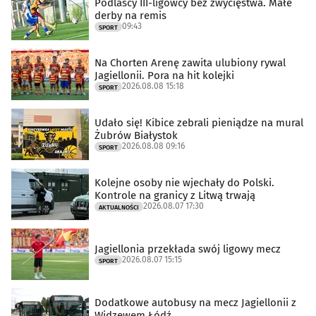
Podlascy III-ligowcy bez zwycięstwa. Małe
derby na remis
09:43
SPORT
Na Chorten Arenę zawita ulubiony rywal
Jagiellonii. Pora na hit kolejki
2026.08.08 15:18
SPORT
Udało się! Kibice zebrali pieniądze na mural
Żubrów Białystok
2026.08.08 09:16
SPORT
Kolejne osoby nie wjechały do Polski.
Kontrole na granicy z Litwą trwają
2026.08.07 17:30
AKTUALNOŚCI
Jagiellonia przekłada swój ligowy mecz
2026.08.07 15:15
SPORT
Dodatkowe autobusy na mecz Jagiellonii z
Widzewem Łódź