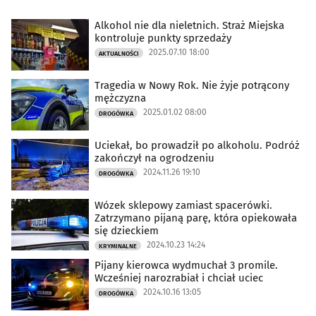
Alkohol nie dla nieletnich. Straż Miejska
kontroluje punkty sprzedaży
2025.07.10 18:00
AKTUALNOŚCI
Tragedia w Nowy Rok. Nie żyje potrącony
mężczyzna
2025.01.02 08:00
DROGÓWKA
Uciekał, bo prowadził po alkoholu. Podróż
zakończył na ogrodzeniu
2024.11.26 19:10
DROGÓWKA
Wózek sklepowy zamiast spacerówki.
Zatrzymano pijaną parę, która opiekowała
się dzieckiem
2024.10.23 14:24
KRYMINALNE
Pijany kierowca wydmuchał 3 promile.
Wcześniej narozrabiał i chciał uciec
2024.10.16 13:05
DROGÓWKA