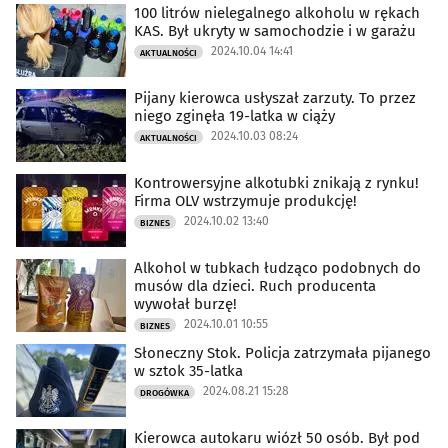
100 litrów nielegalnego alkoholu w rękach
KAS. Był ukryty w samochodzie i w garażu
2024.10.04 14:41
AKTUALNOŚCI
Pijany kierowca usłyszał zarzuty. To przez
niego zginęła 19-latka w ciąży
2024.10.03 08:24
AKTUALNOŚCI
Kontrowersyjne alkotubki znikają z rynku!
Firma OLV wstrzymuje produkcję!
2024.10.02 13:40
BIZNES
Alkohol w tubkach łudząco podobnych do
musów dla dzieci. Ruch producenta
wywołał burzę!
2024.10.01 10:55
BIZNES
Słoneczny Stok. Policja zatrzymała pijanego
w sztok 35-latka
2024.08.21 15:28
DROGÓWKA
Kierowca autokaru wiózł 50 osób. Był pod