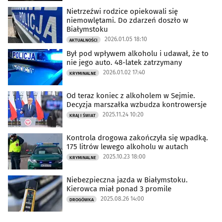
Nietrzeźwi rodzice opiekowali się
niemowlętami. Do zdarzeń doszło w
Białymstoku
2026.01.05 18:10
AKTUALNOŚCI
Był pod wpływem alkoholu i udawał, że to
nie jego auto. 48-latek zatrzymany
2026.01.02 17:40
KRYMINALNE
Od teraz koniec z alkoholem w Sejmie.
Decyzja marszałka wzbudza kontrowersje
2025.11.24 10:20
KRAJ I ŚWIAT
Kontrola drogowa zakończyła się wpadką.
175 litrów lewego alkoholu w autach
2025.10.23 18:00
KRYMINALNE
Niebezpieczna jazda w Białymstoku.
Kierowca miał ponad 3 promile
2025.08.26 14:00
DROGÓWKA