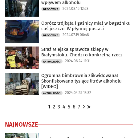
wpływem alkoholu
2024.08.15 12:23
DROGÓWKA
Oprócz trójkąta i gaśnicy miał w bagażniku
coś jeszcze. W płynnej postaci
2024.07.19 08:48
DROGÓWKA
Straż Miejska sprawdza sklepy w
Białymstoku. Chodzi o konkretną rzecz
2024.06.24 11:31
AKTUALNOŚCI
Ogromna bimbrownia zlikwidowana!
Skonfiskowano tysiące litrów alkoholu
[WIDEO]
2024.04.25 13:32
AKTUALNOŚCI
1
2
3
4
5
6
7
NAJNOWSZE