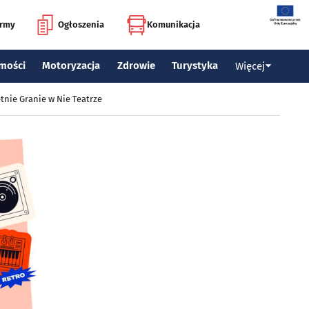
irmy
Ogłoszenia
Komunikacja
mości
Motoryzacja
Zdrowie
Turystyka
Więcej
tnie Granie w Nie Teatrze