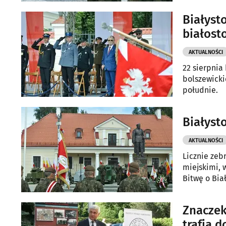
Białyst
białost
AKTUALNOŚCI
22 sierpnia
bolszewicki
południe.
Białysto
AKTUALNOŚCI
Licznie zeb
miejskimi, 
Bitwę o Biał
Znaczek
trafią 