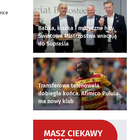
ance
Babka, kiszka i muzyczne hity.
Światowe Mistrzostwa wracają
do Supraśla
Transferowa telenowela
dobiegła końca. Afimico Pululu
ma nowy klub
MASZ CIEKAWY