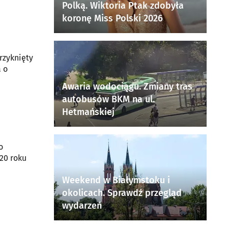
Polką. Wiktoria Ptak zdobyła
koronę Miss Polski 2026
rzyknięty
a o
Awaria wodociągu. Zmiany tras
autobusów BKM na ul.
Hetmańskiej
o
920 roku
Weekend w Białymstoku i
okolicach. Sprawdź przegląd
wydarzeń