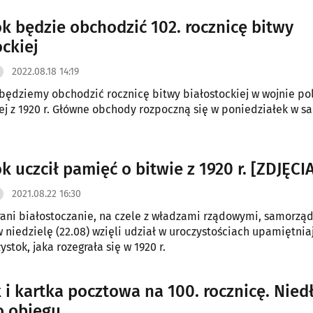
ok będzie obchodzić 102. rocznicę bitwy
ockiej
2022.08.18 14:19
 będziemy obchodzić rocznicę bitwy białostockiej w wojnie po
ej z 1920 r. Główne obchody rozpoczną się w poniedziałek w s
k uczcił pamięć o bitwie z 1920 r. [ZDJĘCI
2021.08.22 16:30
rani białostoczanie, na czele z władzami rządowymi, samorzą
w niedzielę (22.08) wzięli udział w uroczystościach upamiętni
ystok, jaka rozegrała się w 1920 r.
 i kartka pocztowa na 100. rocznicę. Nied
do obiegu