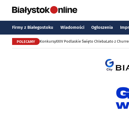
Firmy z Białegostoku
Wiadomości
Ogłoszenia
Imp
Konkursy
XXIV Podlaskie Święto Chleba
Lato z Churr
POLECAMY