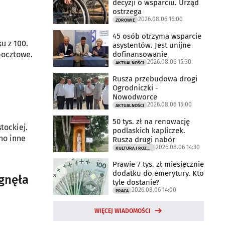
decyzji o wsparciu. Urząd
ostrzega
2026.08.06 16:00
ZDROWIE
45 osób otrzyma wsparcie
u z 100.
asystentów. Jest unijne
dofinansowanie
pocztowe.
2026.08.06 15:30
AKTUALNOŚCI
Rusza przebudowa drogi
Ogrodniczki -
Nowodworce
2026.08.06 15:00
AKTUALNOŚCI
50 tys. zł na renowację
tockiej.
podlaskich kapliczek.
no inne
Rusza drugi nabór
2026.08.06 14:30
KULTURA I ROZRYWKA
Prawie 7 tys. zł miesięcznie
dodatku do emerytury. Kto
ągnęła
tyle dostanie?
2026.08.06 14:00
PRACA
WIĘCEJ WIADOMOŚCI