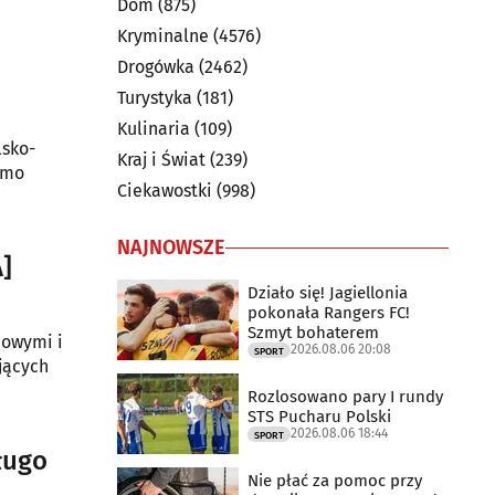
Dom
(875)
Kryminalne
(4576)
Drogówka
(2462)
Turystyka
(181)
Kulinaria
(109)
lsko-
Kraj i Świat
(239)
amo
Ciekawostki
(998)
NAJNOWSZE
A]
Działo się! Jagiellonia
pokonała Rangers FC!
Szmyt bohaterem
dowymi i
2026.08.06 20:08
SPORT
ających
Rozlosowano pary I rundy
STS Pucharu Polski
2026.08.06 18:44
SPORT
ługo
Nie płać za pomoc przy