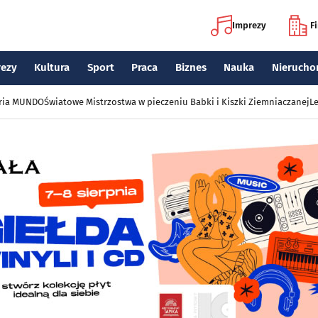
Imprezy
F
rezy
Kultura
Sport
Praca
Biznes
Nauka
Nierucho
eria MUNDO
Światowe Mistrzostwa w pieczeniu Babki i Kiszki Ziemniaczanej
Le