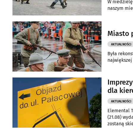
W niedzielę (18.08) miała miejsce rekonstrukcja walk, które w 1920 r. stoczon
naszym mieś
Miasto 
AKTUALNOŚCI
Była rekons
największej
Imprezy
dla kie
AKTUALNOŚCI
Elemental T
(21.08) wyd
zostaną ski