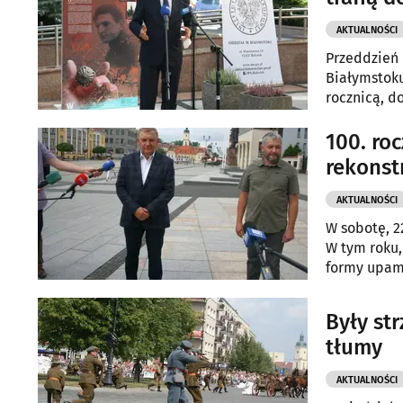
AKTUALNOŚCI
Przeddzień 
Białymstoku
rocznicą, d
100. ro
rekonst
AKTUALNOŚCI
W sobotę, 2
W tym roku,
formy upami
Były st
tłumy
AKTUALNOŚCI