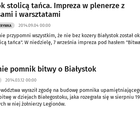
ok stolicą tańca. Impreza w plenerze z
ami i warsztatami
2014.09.04 00:00
ZRYWKA
ie przypomni wszystkim, że nie bez kozery Białystok został ok
licą tańca". W niedzielę, 7 września impreza pod hasłem "Bitw
ie pomnik bitwy o Białystok
2014.03.12 00:00
ewództwa wyraził zgodę na budowę pomnika upamiętniająceg
bitwę w dziejach Białegostoku, jaka rozegrała się w sierpniu 1
ych w niej żołnierzy Legionów.