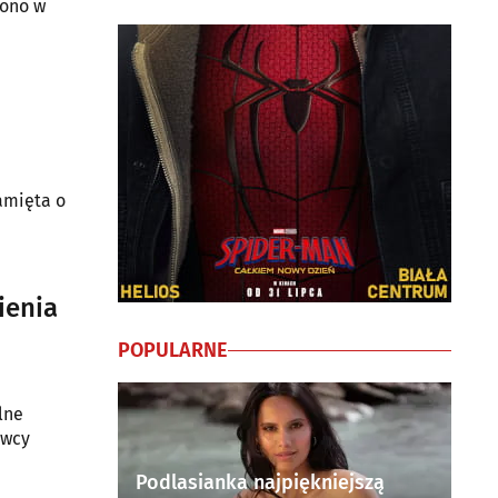
amięta o
ienia
POPULARNE
lne
owcy
Podlasianka najpiękniejszą