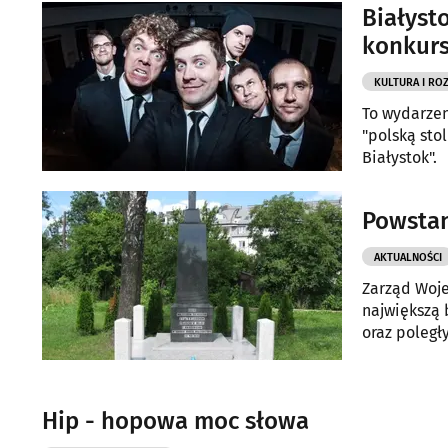
Białyst
konkurs
KULTURA I RO
To wydarzen
"polską sto
Białystok".
Powstan
AKTUALNOŚCI
Zarząd Woj
największą 
oraz poległ
Hip - hopowa moc słowa