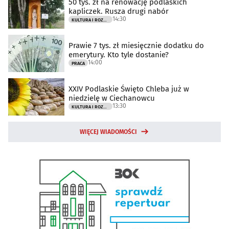
50 tys. zł na renowację podlaskich
kapliczek. Rusza drugi nabór
14:30
KULTURA I ROZRYWKA
Prawie 7 tys. zł miesięcznie dodatku do
emerytury. Kto tyle dostanie?
14:00
PRACA
XXIV Podlaskie Święto Chleba już w
niedzielę w Ciechanowcu
13:30
KULTURA I ROZRYWKA
WIĘCEJ WIADOMOŚCI