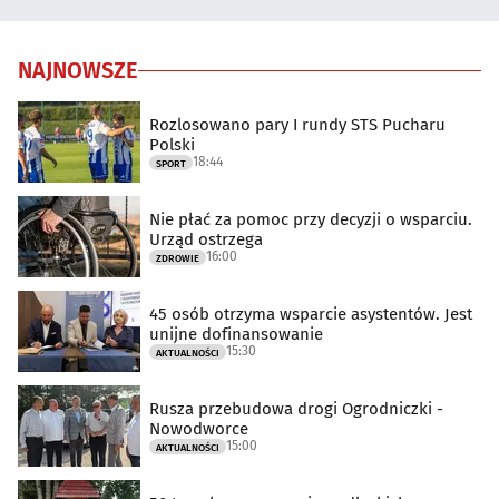
NAJNOWSZE
Rozlosowano pary I rundy STS Pucharu
Polski
18:44
SPORT
Nie płać za pomoc przy decyzji o wsparciu.
Urząd ostrzega
16:00
ZDROWIE
45 osób otrzyma wsparcie asystentów. Jest
unijne dofinansowanie
15:30
AKTUALNOŚCI
Rusza przebudowa drogi Ogrodniczki -
Nowodworce
15:00
AKTUALNOŚCI