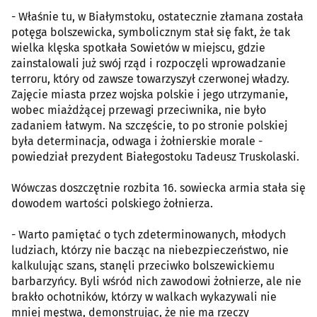
- Właśnie tu, w Białymstoku, ostatecznie złamana została
potęga bolszewicka, symbolicznym stał się fakt, że tak
wielka klęska spotkała Sowietów w miejscu, gdzie
zainstalowali już swój rząd i rozpoczęli wprowadzanie
terroru, który od zawsze towarzyszył czerwonej władzy.
Zajęcie miasta przez wojska polskie i jego utrzymanie,
wobec miażdżącej przewagi przeciwnika, nie było
zadaniem łatwym. Na szczęście, to po stronie polskiej
była determinacja, odwaga i żołnierskie morale -
powiedział prezydent Białegostoku Tadeusz Truskolaski.
Wówczas doszczętnie rozbita 16. sowiecka armia stała się
dowodem wartości polskiego żołnierza.
- Warto pamiętać o tych zdeterminowanych, młodych
ludziach, którzy nie bacząc na niebezpieczeństwo, nie
kalkulując szans, stanęli przeciwko bolszewickiemu
barbarzyńcy. Byli wśród nich zawodowi żołnierze, ale nie
brakło ochotników, którzy w walkach wykazywali nie
mniej męstwa, demonstrując, że nie ma rzeczy