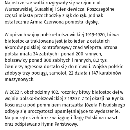
Najostrzejsze walki rozgrywały się w rejonie ul.
Warszawskiej, Suraskiej i Sienkiewicza. Poszczególne
części miasta przechodziły z rąk do rąk. Jednak
ostatecznie Armia Czerwona poniosła klęskę.
W opisach wojny polsko-bolszewickiej 1919-1920, bitwa
białostocka traktowana jest jako jeden z ostatnich
akordów polskiej kontrofensywy znad Wieprza. Strona
polska miała 34 zabitych i ponad 200 rannych,
bolszewicy ponad 800 zabitych i rannych, 8,2 tys.
żołnierzy agresora dostało się do niewoli. Wojska polskie
zdobyły trzy pociągi, samolot, 22 działa i 147 karabinów
maszynowych.
W 2022 r. obchodzimy 102. rocznicy bitwy białostockiej w
wojnie polsko-bolszewickiej z 1920 r. Z tej okazji na Rynku
Kościuszki pod pomnikiem marszałka Józefa Piłsudskiego
odbyły się uroczystości upamiętniające to wydarzenie.
Na początek żołnierze wciągnęli flagę Polski na maszt
oraz odśpiewano Hymn Państwowy.