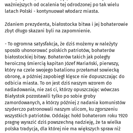
ważniejszych od ocalenia tej odrodzonej po tak wielu
latach Polski - kontynuował włodarz miasta.
Zdaniem prezydenta, białostocka bitwa i jej bohaterowie
zbyt długo skazani byli na zapomnienie.
- To ogromna satysfakcja, że dziś możemy w należyty
sposób uhonorować polskich patriotów, bohaterów
białostockiej bitwy. Bohaterów takich jak poległy
heroiczną śmiercią kapitan Józef Mariański, pierwszy,
który na czele swojego batalionu przełamał sowiecką
obronę, a później zapobiegł klęsce nie dopuszczając do
odbicia miasta. To on jest dziś naszym wzorem do
naśladowania, nie zaś ci, którzy opuszczając wówczas
Białystok pozostawili tylko po sobie groby
zamordowanych, a którzy później z nadania komunistów
szyderczo patronowali naszym ulicom, ku zgorszeniu
wszystkich patriotów. Oddając hołd bohaterom roku 1920
pragnę wyrazić dziś powszechną nadzieję, że ta wielka
polska tradycja, dla której nie ma większych spraw niż