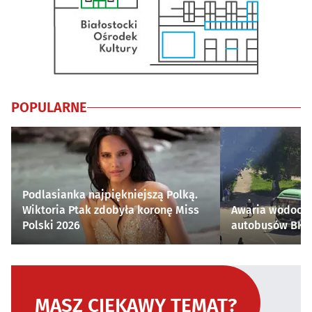
POPULARNE
Podlasianka najpiękniejszą Polką.
Wiktoria Ptak zdobyła koronę Miss
Awaria wodocią
Polski 2026
autobusów BKM 
MASZ CIEKAWY TEMAT?