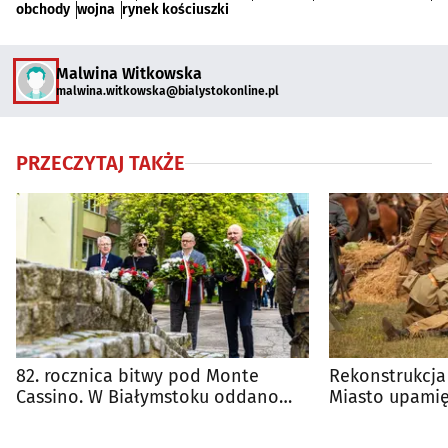
obchody
wojna
rynek kościuszki
Malwina Witkowska
malwina.witkowska@bialystokonline.pl
PRZECZYTAJ TAKŻE
82. rocznica bitwy pod Monte
Rekonstrukcja 
Cassino. W Białymstoku oddano
Miasto upamięt
hołd żołnierzom
zwycięstwa