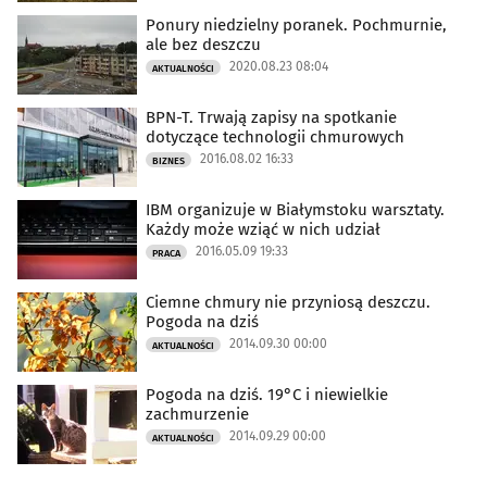
Ponury niedzielny poranek. Pochmurnie,
ale bez deszczu
2020.08.23 08:04
AKTUALNOŚCI
BPN-T. Trwają zapisy na spotkanie
dotyczące technologii chmurowych
2016.08.02 16:33
BIZNES
IBM organizuje w Białymstoku warsztaty.
Każdy może wziąć w nich udział
2016.05.09 19:33
PRACA
Ciemne chmury nie przyniosą deszczu.
Pogoda na dziś
2014.09.30 00:00
AKTUALNOŚCI
Pogoda na dziś. 19°C i niewielkie
zachmurzenie
2014.09.29 00:00
AKTUALNOŚCI