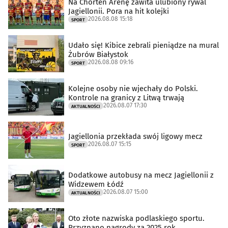
Na Chorten Arenę zawita ulubiony rywal
Jagiellonii. Pora na hit kolejki
2026.08.08 15:18
SPORT
Udało się! Kibice zebrali pieniądze na mural
Żubrów Białystok
2026.08.08 09:16
SPORT
Kolejne osoby nie wjechały do Polski.
Kontrole na granicy z Litwą trwają
2026.08.07 17:30
AKTUALNOŚCI
Jagiellonia przekłada swój ligowy mecz
2026.08.07 15:15
SPORT
Dodatkowe autobusy na mecz Jagiellonii z
Widzewem Łódź
2026.08.07 15:00
AKTUALNOŚCI
Oto złote nazwiska podlaskiego sportu.
Przyznano nagrody za 2025 rok