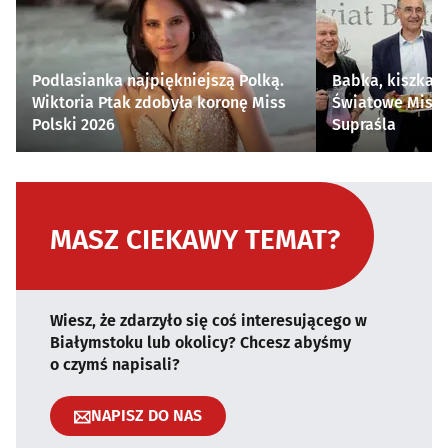
Podlasianka najpiękniejszą Polką.
Babka, kiszka i
Wiktoria Ptak zdobyła koronę Miss
Światowe Mistr
Polski 2026
Supraśla
MASZ CIEKAWY TEMAT?
Wiesz, że zdarzyło się coś interesującego w
Białymstoku lub okolicy? Chcesz abyśmy
o czymś napisali?
NAPISZ DO NAS