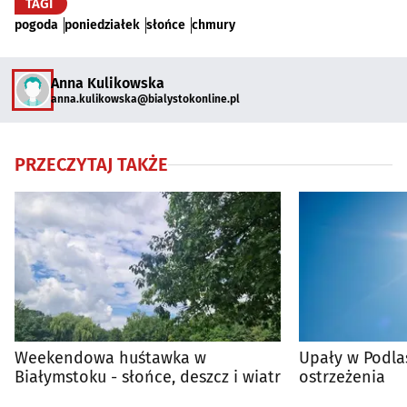
TAGI
pogoda
poniedziałek
słońce
chmury
Anna Kulikowska
anna.kulikowska@bialystokonline.pl
PRZECZYTAJ TAKŻE
Weekendowa huśtawka w
Upały w Podla
Białymstoku - słońce, deszcz i wiatr
ostrzeżenia