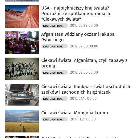
USA - najpiękniejszy kraj świata?
Podróżnicze spotkanie w ramach
"Ciekawych świata"
2012.02.28 00:00
KULTURA I ROZRYWKA
Afganistan widziany oczami Jakuba
Rybickiego
2012.02.08 00:00
KULTURA I ROZRYWKA
Ciekawi świata. Afganistan, czyli zabawy z
bronią
2012.02.06 00:00
KULTURA I ROZRYWKA
Ciekawi świata. Kaukaz - świat wschodnich
szejków i zachodnich księżniczek
2012.01.16 00:00
KULTURA I ROZRYWKA
Ciekawi świata. Mongolia konno
2011.11.21 00:00
KULTURA I ROZRYWKA