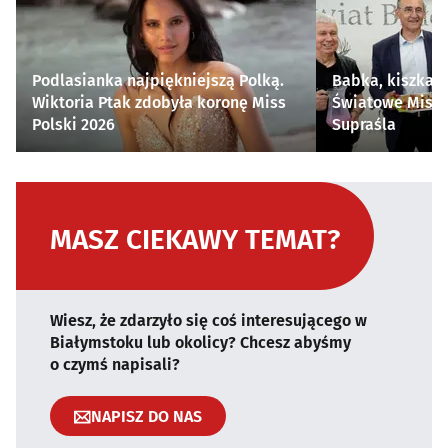
Podlasianka najpiękniejszą Polką.
Babka, kiszka i
Wiktoria Ptak zdobyła koronę Miss
Światowe Mistr
Polski 2026
Supraśla
MASZ CIEKAWY TEMAT?
Wiesz, że zdarzyło się coś interesującego w
Białymstoku lub okolicy? Chcesz abyśmy
o czymś napisali?
NAPISZ DO NAS