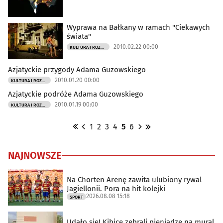
Wyprawa na Bałkany w ramach "Ciekawych
świata"
2010.02.22 00:00
KULTURA I ROZRYWKA
Azjatyckie przygody Adama Guzowskiego
2010.01.20 00:00
KULTURA I ROZRYWKA
Azjatyckie podróże Adama Guzowskiego
2010.01.19 00:00
KULTURA I ROZRYWKA
1
2
3
4
5
6
NAJNOWSZE
Na Chorten Arenę zawita ulubiony rywal
Jagiellonii. Pora na hit kolejki
2026.08.08 15:18
SPORT
Udało się! Kibice zebrali pieniądze na mural