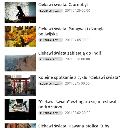
Ciekawi świata. Czarnobyl
2011.04.26 00:00
KULTURA I ROZRYWKA
Ciekawi świata. Paragwaj i dżungla
boliwijska
2011.04.05 00:00
KULTURA I ROZRYWKA
Ciekawi świata zabierają do Indii
2011.03.18 00:00
KULTURA I ROZRYWKA
Kolejne spotkanie z cyklu "Ciekawi świata"
2011.03.15 00:00
KULTURA I ROZRYWKA
"Ciekawi świata" wzbogacą się o festiwal
podróżniczy
2011.02.02 00:00
KULTURA I ROZRYWKA
Ciekawi świata. Hawana-stolica Kuby