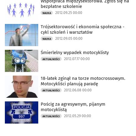
Współpraca międzysektorowa. Zgłoś się na
bezpłatne szkolenie
2012.09.25 00:00
NAUKA
Trójsektorowość i ekonomia społeczna -
cykl szkoleń i warsztatów
2012.09.05 00:00
NAUKA
Śmierlelny wypadek motocyklisty
2012.07.17 00:00
AKTUALNOŚCI
18-latek zginął na torze motocrossowym.
Motocykliści planują paradę
2012.06.08 00:00
AKTUALNOŚCI
Pościg za agresywnym, pijanym
motocyklistą
2012.05.29 00:00
AKTUALNOŚCI