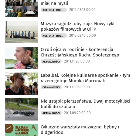
miał na myśli
2012.03.13 00:00
KULTURA I ROZRYWKA
Muzyka łagodzi obyczaje. Nowy cykl
pokazów filmowych w OiFP
2012.02.10 00:00
KULTURA I ROZRYWKA
O roli ojca w rodzinie - konferencja
Chrześcijańskiego Ruchu Społecznego
2011.11.28 00:00
AKTUALNOŚCI
Labalbal. Kolejne kulinarne spotkanie - tym
razem gotuje Monika Marciniak
2011.11.05 00:00
CIEKAWOSTKI
Nie ustąpił pierszeństwa. Dwaj motocykliści
trafili do szpitala
2011.09.29 00:00
AKTUALNOŚCI
Cykliczne warsztaty muzyczne: bębny i
didgeridoo