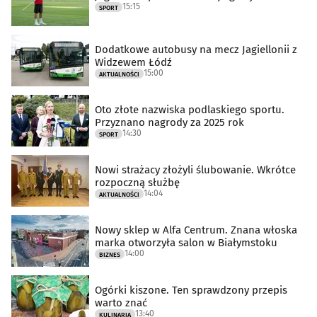
15:15
SPORT
Dodatkowe autobusy na mecz Jagiellonii z
Widzewem Łódź
15:00
AKTUALNOŚCI
Oto złote nazwiska podlaskiego sportu.
Przyznano nagrody za 2025 rok
14:30
SPORT
Nowi strażacy złożyli ślubowanie. Wkrótce
rozpoczną służbę
14:04
AKTUALNOŚCI
Nowy sklep w Alfa Centrum. Znana włoska
marka otworzyła salon w Białymstoku
14:00
BIZNES
Ogórki kiszone. Ten sprawdzony przepis
warto znać
13:40
KULINARIA