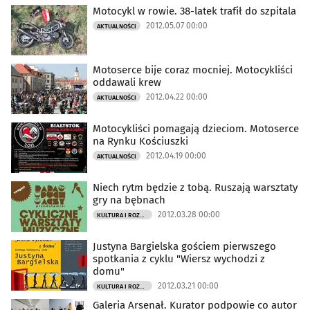
Motocykl w rowie. 38-latek trafił do szpitala
2012.05.07 00:00
AKTUALNOŚCI
Motoserce bije coraz mocniej. Motocykliści
oddawali krew
2012.04.22 00:00
AKTUALNOŚCI
Motocykliści pomagają dzieciom. Motoserce
na Rynku Kościuszki
2012.04.19 00:00
AKTUALNOŚCI
Niech rytm będzie z tobą. Ruszają warsztaty
gry na bębnach
2012.03.28 00:00
KULTURA I ROZRYWKA
Justyna Bargielska gościem pierwszego
spotkania z cyklu "Wiersz wychodzi z
domu"
2012.03.21 00:00
KULTURA I ROZRYWKA
Galeria Arsenał. Kurator podpowie co autor