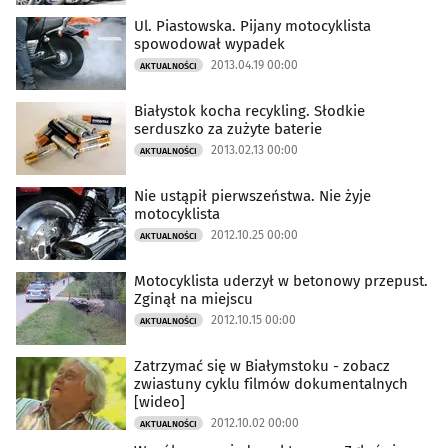
Ul. Piastowska. Pijany motocyklista
spowodował wypadek
2013.04.19 00:00
AKTUALNOŚCI
Białystok kocha recykling. Słodkie
serduszko za zużyte baterie
2013.02.13 00:00
AKTUALNOŚCI
Nie ustąpił pierwszeństwa. Nie żyje
motocyklista
2012.10.25 00:00
AKTUALNOŚCI
Motocyklista uderzył w betonowy przepust.
Zginął na miejscu
2012.10.15 00:00
AKTUALNOŚCI
Zatrzymać się w Białymstoku - zobacz
zwiastuny cyklu filmów dokumentalnych
[wideo]
2012.10.02 00:00
AKTUALNOŚCI