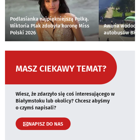
Podlasianka najpiękniejszą Polką.
Wiktoria Ptak zdobyła koronę Miss
Awaria wodocią
Polski 2026
autobusów BKM 
MASZ CIEKAWY TEMAT?
Wiesz, że zdarzyło się coś interesującego w
Białymstoku lub okolicy? Chcesz abyśmy
o czymś napisali?
NAPISZ DO NAS