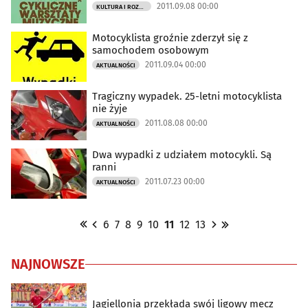
2011.09.08 00:00
KULTURA I ROZRYWKA
Motocyklista groźnie zderzył się z
samochodem osobowym
2011.09.04 00:00
AKTUALNOŚCI
Tragiczny wypadek. 25-letni motocyklista
nie żyje
2011.08.08 00:00
AKTUALNOŚCI
Dwa wypadki z udziałem motocykli. Są
ranni
2011.07.23 00:00
AKTUALNOŚCI
6
7
8
9
10
11
12
13
NAJNOWSZE
Jagiellonia przekłada swój ligowy mecz