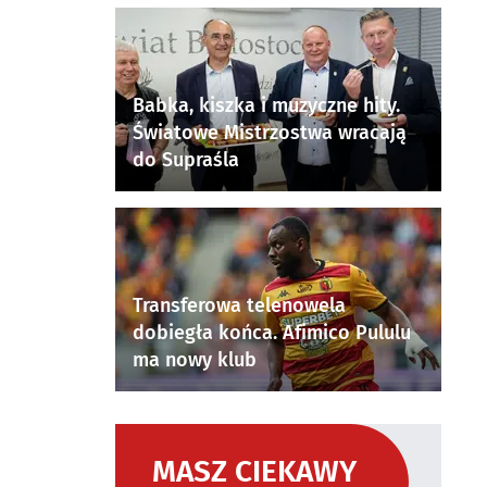
Babka, kiszka i muzyczne hity.
Światowe Mistrzostwa wracają
do Supraśla
Transferowa telenowela
dobiegła końca. Afimico Pululu
ma nowy klub
MASZ CIEKAWY