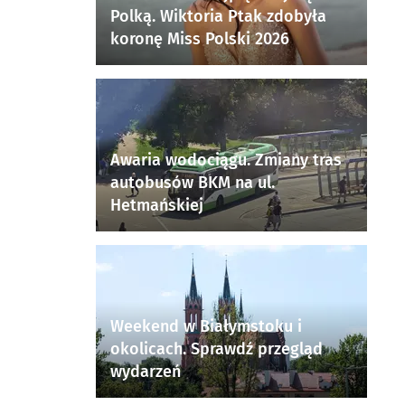
Polką. Wiktoria Ptak zdobyła
koronę Miss Polski 2026
Awaria wodociągu. Zmiany tras
autobusów BKM na ul.
Hetmańskiej
Weekend w Białymstoku i
okolicach. Sprawdź przegląd
wydarzeń