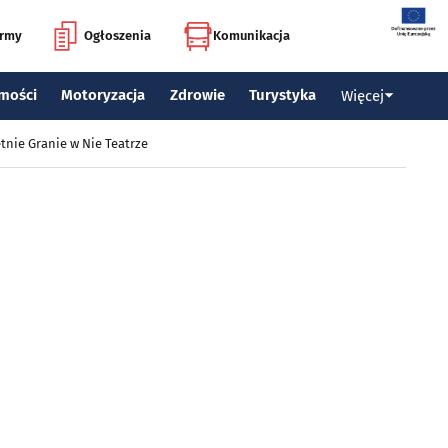
irmy
Ogłoszenia
Komunikacja
mości
Motoryzacja
Zdrowie
Turystyka
Więcej
tnie Granie w Nie Teatrze