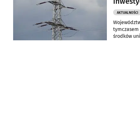
inwesty
AKTUALNOŚCI
Województwo
tymczasem p
środków uni