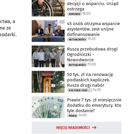
decyzji o wsparciu. Urząd
ostrzega
16:00
ZDROWIE
ctwa, a
45 osób otrzyma wsparcie
ne ze
asystentów. Jest unijne
dofinansowanie
podarki.
15:30
AKTUALNOŚCI
Rusza przebudowa drogi
Ogrodniczki -
Nowodworce
15:00
AKTUALNOŚCI
50 tys. zł na renowację
podlaskich kapliczek.
Rusza drugi nabór
14:30
KULTURA I ROZRYWKA
Prawie 7 tys. zł miesięcznie
dodatku do emerytury. Kto
tyle dostanie?
14:00
PRACA
WIĘCEJ WIADOMOŚCI