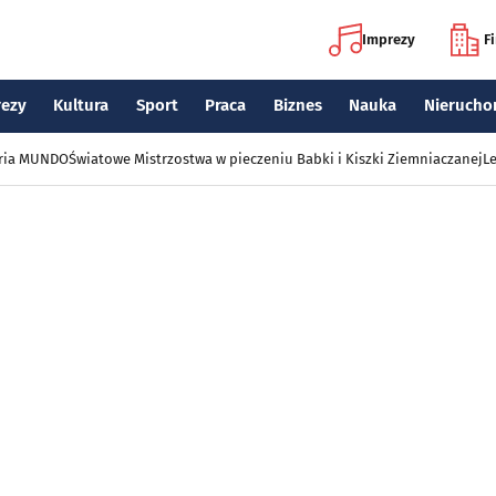
Imprezy
F
rezy
Kultura
Sport
Praca
Biznes
Nauka
Nierucho
eria MUNDO
Światowe Mistrzostwa w pieczeniu Babki i Kiszki Ziemniaczanej
Le