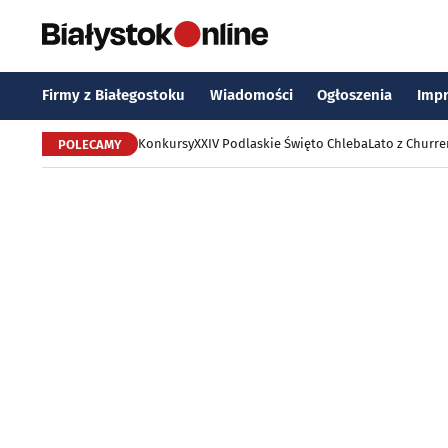
Firmy z Białegostoku
Wiadomości
Ogłoszenia
Imp
Konkursy
XXIV Podlaskie Święto Chleba
Lato z Churr
POLECAMY