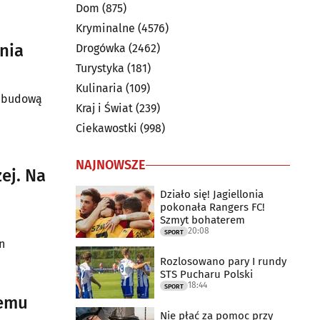
Dom
(875)
Kryminalne
(4576)
nia
Drogówka
(2462)
Turystyka
(181)
Kulinaria
(109)
z budową
Kraj i Świat
(239)
Ciekawostki
(998)
NAJNOWSZE
ej. Na
Działo się! Jagiellonia
pokonała Rangers FC!
Szmyt bohaterem
20:08
SPORT
n
Rozlosowano pary I rundy
STS Pucharu Polski
18:44
SPORT
iemu
Nie płać za pomoc przy