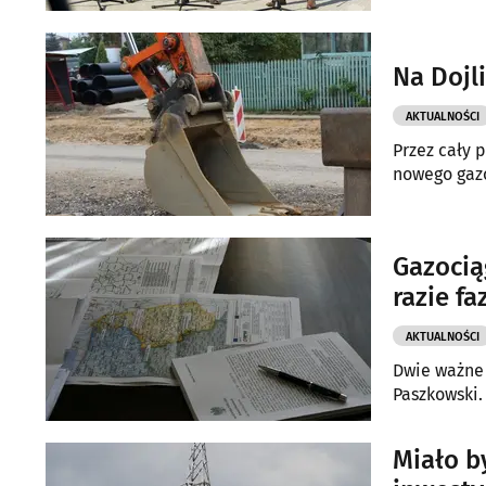
Na Dojl
AKTUALNOŚCI
Przez cały 
nowego gaz
Gazocią
razie fa
AKTUALNOŚCI
Dwie ważne 
Paszkowski
Miało b