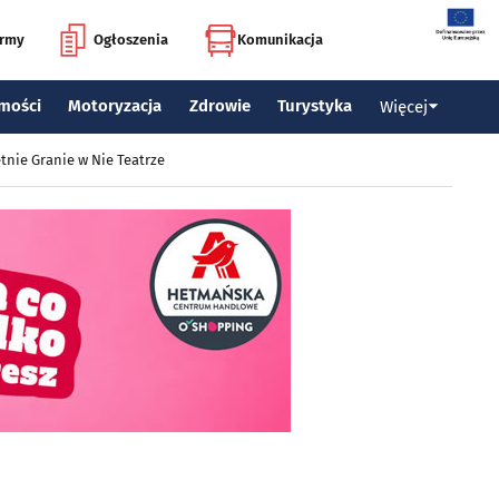
irmy
Ogłoszenia
Komunikacja
mości
Motoryzacja
Zdrowie
Turystyka
Więcej
tnie Granie w Nie Teatrze