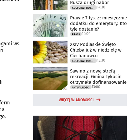
Rusza drugi nabór
14:30
KULTURA I ROZRYWKA
Prawie 7 tys. zł miesięcznie
dodatku do emerytury. Kto
tyle dostanie?
14:00
PRACA
agami ws.
XXIV Podlaskie Święto
Chleba już w niedzielę w
11
Ciechanowcu
13:30
KULTURA I ROZRYWKA
Sawino z nową strefą
rekreacji. Gmina Tykocin
h
otrzymała dofinansowanie
13:00
AKTUALNOŚCI
WIĘCEJ WIADOMOŚCI
 ferm
da
go.