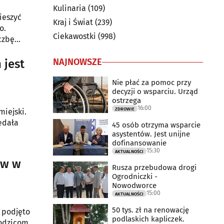
Kulinaria
(109)
ieszyć
Kraj i Świat
(239)
o.
Ciekawostki
(998)
czbę
NAJNOWSZE
 jest
Nie płać za pomoc przy
decyzji o wsparciu. Urząd
ostrzega
16:00
ZDROWIE
miejski.
edała
45 osób otrzyma wsparcie
asystentów. Jest unijne
dofinansowanie
15:30
AKTUALNOŚCI
ów w
Rusza przebudowa drogi
Ogrodniczki -
Nowodworce
15:00
AKTUALNOŚCI
50 tys. zł na renowację
 podjęto
podlaskich kapliczek.
odzicom.