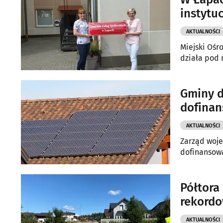
instytuc
AKTUALNOŚCI
Miejski Ośr
działa pod 
Gminy d
dofinan
AKTUALNOŚCI
Zarząd woje
dofinansowa
Półtora
rekord
AKTUALNOŚCI