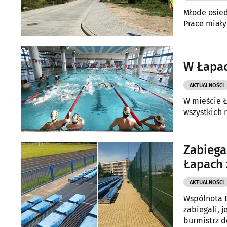
Młode osie
Prace miały
W Łapac
AKTUALNOŚCI
W mieście Ł
wszystkich 
Zabiegal
Łapach 
AKTUALNOŚCI
Wspólnota B
zabiegali, 
burmistrz d