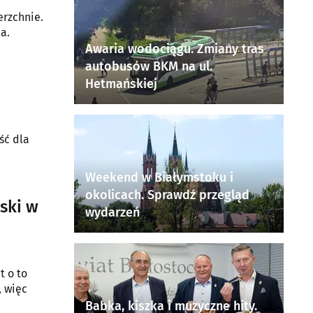
rzchnie.
a.
Awaria wodociągu. Zmiany tras
autobusów BKM na ul.
Hetmańskiej
ść dla
Weekend w Białymstoku i
okolicach. Sprawdź przegląd
jski w
wydarzeń
t o to
, więc
Babka, kiszka i muzyczne hity.