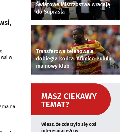
Światowe Mistrzostwa wracają
do Supraśla
wsi,
ej
Transferowa telenowela
 wsi w
dobiegła końca. Afimico Pululu
ma nowy klub
MASZ CIEKAWY
TEMAT?
y ma na
Wiesz, że zdarzyło się coś
interesującego w