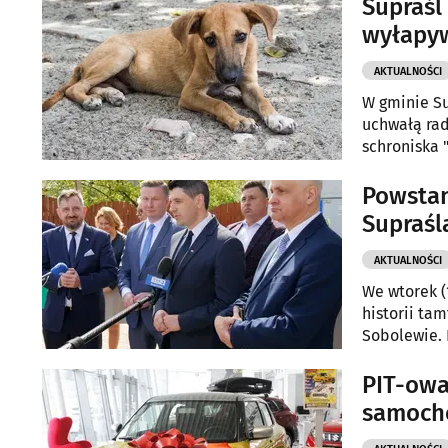
Supraśl
wyłapy
AKTUALNOŚCI
W gminie Su
uchwałą rad
schroniska 
Powstan
Supraśl
AKTUALNOŚCI
We wtorek (
historii ta
Sobolewie. 
PIT-owa
samoch