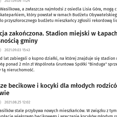
2021.09.06 11:24
Wasilkowa, a zwłaszcza najmłodsi z osiedla Lisia Góra, mogą c
kateparkiem, który powstał w ramach Budżetu Obywatelskieg
o przyszłorocznego budżetu mieszkańcy zgłosili rekordową li
21.
cja zakończona. Stadion miejski w Łapach
snością gminy
2021.09.03 15:43
 lat zabiegali o kupno działki, na której znajduje się stadion 
otę ponad 2 mln zł Wspólnota Gruntowa Spółki "Binduga" sprz
 tą nieruchomość.
ze becikowe i kocyki dla młodych rodzic
wie
2021.08.25 12:02
silków stale przybywa nowych mieszkańców. W związku z tym
wypłacie większego becikowego i wręczanie kocyków młodym r