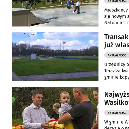
AKTUALNOŚCI
Mieszkańcy 
się nowym s
Natomiast d
projektów - 
Transak
już wła
AKTUALNOŚCI
Urzędnicy od
Teraz za kw
gminie Łapy
Najwyżs
Wasilko
AKTUALNOŚCI
W gminie Wa
decyzje o 