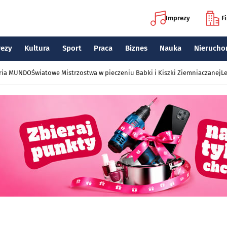
Imprezy
F
rezy
Kultura
Sport
Praca
Biznes
Nauka
Nierucho
eria MUNDO
Światowe Mistrzostwa w pieczeniu Babki i Kiszki Ziemniaczanej
Le