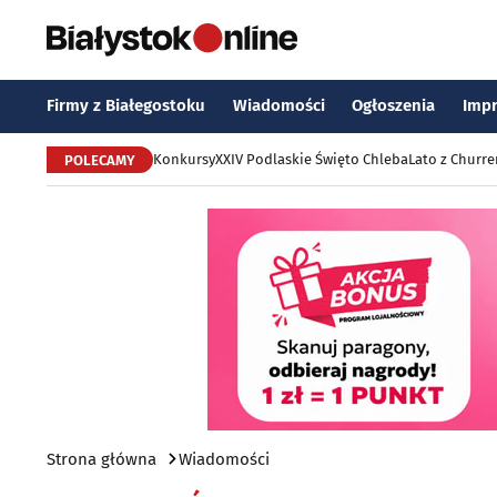
Firmy z Białegostoku
Wiadomości
Ogłoszenia
Imp
Konkursy
XXIV Podlaskie Święto Chleba
Lato z Churr
POLECAMY
Strona główna
Wiadomości