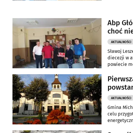
Abp Głó
choć ni
AKTUALNOŚCI
Sławoj Lesz
diecezji w 
powiecie m
Pierwsz
powstan
AKTUALNOŚCI
Gmina Micha
celu przygo
energetyczn