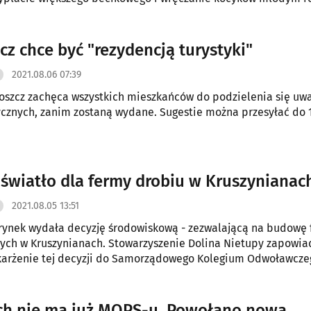
cz chce być "rezydencją turystyki"
2021.08.06 07:39
szcz zachęca wszystkich mieszkańców do podzielenia się uw
cznych, zanim zostaną wydane. Sugestie można przesyłać do 
 światło dla fermy drobiu w Kruszynianac
2021.08.05 13:51
rynek wydała decyzję środowiskową - zezwalającą na budowę
ych w Kruszynianach. Stowarzyszenie Dolina Nietupy zapowia
karżenie tej decyzji do Samorządowego Kolegium Odwoławcze
h nie ma już MOPS-u. Powołano nową