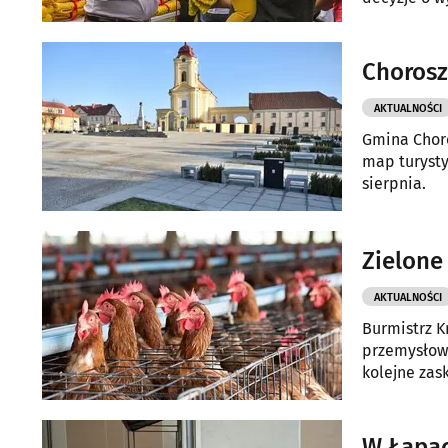
Chorosz
AKTUALNOŚCI
Gmina Choro
map turysty
sierpnia.
Zielone
AKTUALNOŚCI
Burmistrz K
przemysłow
kolejne zas
W Łapac