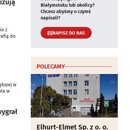
izują
Białymstoku lub okolicy?
Chcesz abyśmy o czymś
napisali?
ie z
NAPISZ DO NAS
rafią do
POLECAMY
ększej w
ola w
wygrał
Elhurt-Elmet Sp. z o. o.