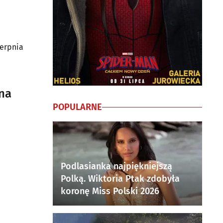
ierpnia
 na
POPULARNE
Podlasianka najpiękniejszą
Polką. Wiktoria Ptak zdobyła
koronę Miss Polski 2026