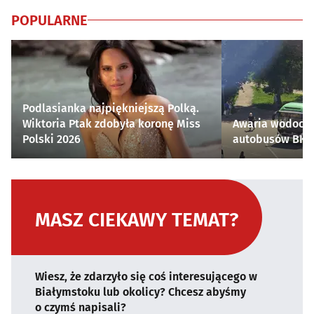
POPULARNE
Podlasianka najpiękniejszą Polką.
Wiktoria Ptak zdobyła koronę Miss
Awaria wodocią
Polski 2026
autobusów BKM 
MASZ CIEKAWY TEMAT?
Wiesz, że zdarzyło się coś interesującego w
Białymstoku lub okolicy? Chcesz abyśmy
o czymś napisali?