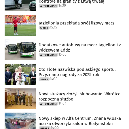
Kontrole na granicy z Litwą trwają
17:30
AKTUALNOŚCI
Jagiellonia przekłada swój ligowy mecz
15:15
SPORT
Dodatkowe autobusy na mecz Jagiellonii z
Widzewem Łódź
15:00
AKTUALNOŚCI
Oto złote nazwiska podlaskiego sportu.
Przyznano nagrody za 2025 rok
14:30
SPORT
Nowi strażacy złożyli ślubowanie. Wkrótce
rozpoczną służbę
14:04
AKTUALNOŚCI
Nowy sklep w Alfa Centrum. Znana włoska
marka otworzyła salon w Białymstoku
14:00
BIZNES