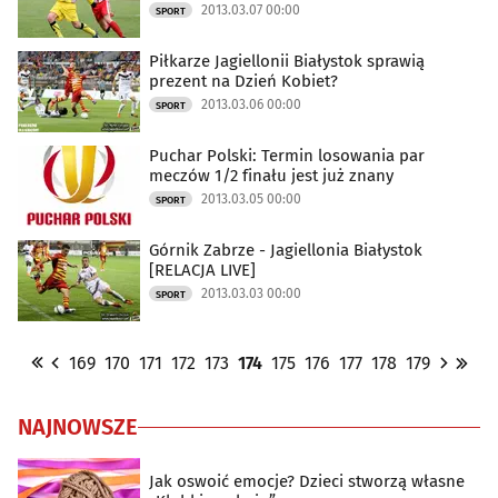
2013.03.07 00:00
SPORT
Piłkarze Jagiellonii Białystok sprawią
prezent na Dzień Kobiet?
2013.03.06 00:00
SPORT
Puchar Polski: Termin losowania par
meczów 1/2 finału jest już znany
2013.03.05 00:00
SPORT
Górnik Zabrze - Jagiellonia Białystok
[RELACJA LIVE]
2013.03.03 00:00
SPORT
169
170
171
172
173
174
175
176
177
178
179
NAJNOWSZE
Jak oswoić emocje? Dzieci stworzą własne