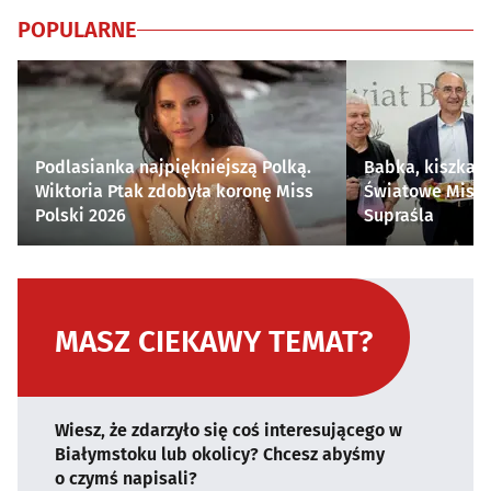
POPULARNE
Podlasianka najpiękniejszą Polką.
Babka, kiszka i
Wiktoria Ptak zdobyła koronę Miss
Światowe Mistr
Polski 2026
Supraśla
MASZ CIEKAWY TEMAT?
Wiesz, że zdarzyło się coś interesującego w
Białymstoku lub okolicy? Chcesz abyśmy
o czymś napisali?