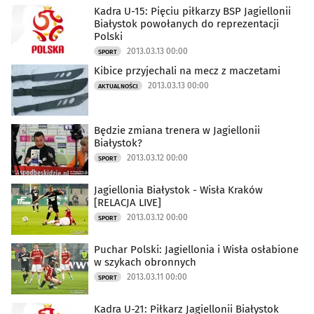
Kadra U-15: Pięciu piłkarzy BSP Jagiellonii
Białystok powołanych do reprezentacji
Polski
2013.03.13 00:00
SPORT
Kibice przyjechali na mecz z maczetami
2013.03.13 00:00
AKTUALNOŚCI
Będzie zmiana trenera w Jagiellonii
Białystok?
2013.03.12 00:00
SPORT
Jagiellonia Białystok - Wisła Kraków
[RELACJA LIVE]
2013.03.12 00:00
SPORT
Puchar Polski: Jagiellonia i Wisła osłabione
w szykach obronnych
2013.03.11 00:00
SPORT
Kadra U-21: Piłkarz Jagiellonii Białystok