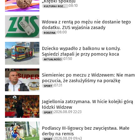
„Kłębki spokoju”
08:10
KULTURA I ROZRYWKA
Wdowa z rentą po mężu nie dostanie tego
dodatku. ZUS wyjaśnia zasady
08:00
RODZINA
Dziecko wypadło z balkonu w Łomży.
Sąsiedzi złapali je przy pomocy koca
07:50
AKTUALNOŚCI
Siemieniec po meczu z Widzewem: Nie mam
poczucia, że zasłużyliśmy na porażkę
07:31
SPORT
Jagiellonia zatrzymana. W hicie kolejki górą
łódzki Widzew
2026.08.09 22:23
SPORT
Podlascy III-ligowcy bez zwycięstwa. Małe
derby na remis
2026.08.09 09:43
SPORT