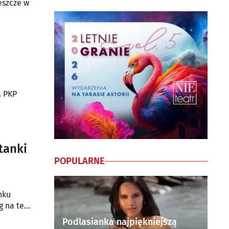
eszcze w
. PKP
tanki
POPULARNE
nku
g na te
Podlasianka najpiękniejszą