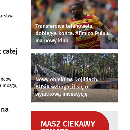
arstwa.
Transferowa telenowela
dobiegła końca. Afimico Pululu
ma nowy klub
 całej
kańców
Nowy obiekt na Dojlidach.
a mózgu,
BOSiR wzbogacił się o
wyjątkową inwestycję
 na
MASZ CIEKAWY