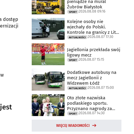
pieniądze na mural
Żubrów Białystok
2026.08.08 09:16
SPORT
ca dostęp
Kolejne osoby nie
rnizacji
wjechały do Polski.
Kontrole na granicy z Litwą
2026.08.07 17:30
trwają
AKTUALNOŚCI
Jagiellonia przekłada swój
ligowy mecz
2026.08.07 15:15
SPORT
Dodatkowe autobusy na
 w
mecz Jagiellonii z
Widzewem Łódź
2026.08.07 15:00
AKTUALNOŚCI
Oto złote nazwiska
podlaskiego sportu.
jest
Przyznano nagrody za
2026.08.07 14:30
2025 rok
SPORT
WIĘCEJ WIADOMOŚCI