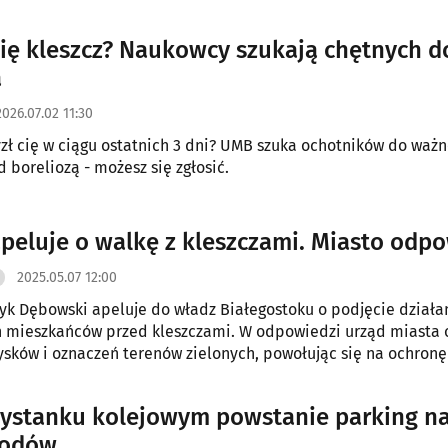
metod profilaktyki. O zagrożeniach i sposobach ochrony mówi
tkania w Białymstoku.
cię kleszcz? Naukowcy szukają chętnych d
a
2026.07.02 11:30
yzł cię w ciągu ostatnich 3 dni? UMB szuka ochotników do waż
 boreliozą - możesz się zgłosić.
peluje o walkę z kleszczami. Miasto odp
2025.05.07 12:00
k Dębowski apeluje do władz Białegostoku o podjęcie działa
h mieszkańców przed kleszczami. W odpowiedzi urząd miasta 
sków i oznaczeń terenów zielonych, powołując się na ochro
h i ograniczoną skuteczność takich działań.
zystanku kolejowym powstanie parking na
odów