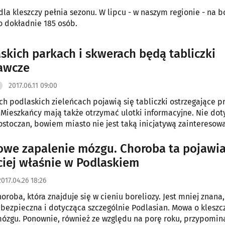
dla kleszczy pełnia sezonu. W lipcu - w naszym regionie - na b
 dokładnie 185 osób.
skich parkach i skwerach będą tabliczki
awcze
2017.06.11 09:00
ch podlaskich zieleńcach pojawią się tabliczki ostrzegające p
 Mieszkańcy mają także otrzymać ulotki informacyjne. Nie dot
ostoczan, bowiem miasto nie jest taką inicjatywą zainteresow
owe zapalenie mózgu. Choroba ta pojawia
ciej właśnie w Podlaskiem
2017.04.26 18:26
oroba, która znajduje się w cieniu boreliozy. Jest mniej znana,
ebezpieczna i dotycząca szczególnie Podlasian. Mowa o klesz
ózgu. Ponownie, również ze względu na porę roku, przypomina