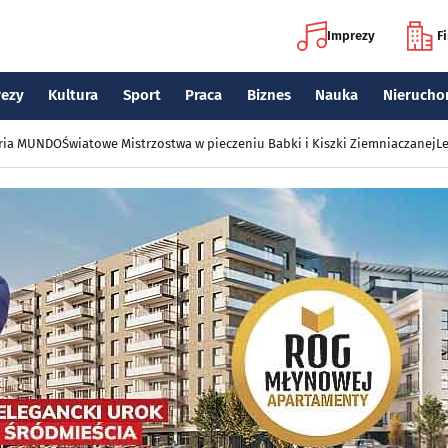
Imprezy
F
rezy
Kultura
Sport
Praca
Biznes
Nauka
Nierucho
eria MUNDO
Światowe Mistrzostwa w pieczeniu Babki i Kiszki Ziemniaczanej
Le