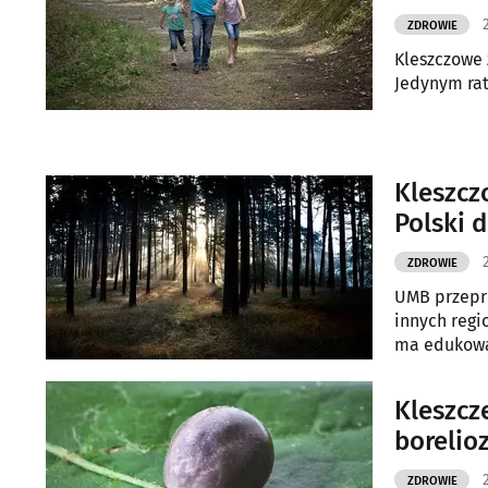
ZDROWIE
Kleszczowe 
Jedynym rat
Kleszcz
Polski 
ZDROWIE
UMB przepro
innych regi
ma edukowa
Kleszcz
borelio
ZDROWIE