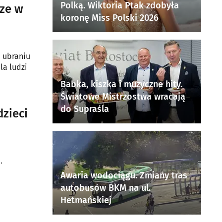
Polką. Wiktoria Ptak zdobyła
cze w
koronę Miss Polski 2026
m ubraniu
la ludzi
Babka, kiszka i muzyczne hity.
Światowe Mistrzostwa wracają
do Supraśla
zieci
.
Awaria wodociągu. Zmiany tras
autobusów BKM na ul.
Hetmańskiej