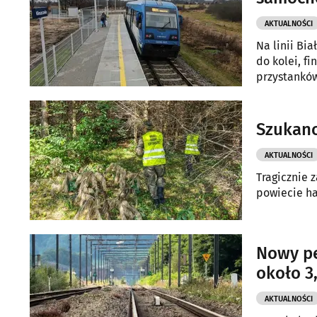
AKTUALNOŚCI
Na linii Bi
do kolei, 
przystanków
Szukano
AKTUALNOŚCI
Tragicznie 
powiecie h
Nowy pe
około 3,
AKTUALNOŚCI