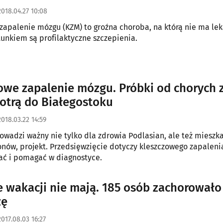
2018.04.27 10:08
zapalenie mózgu (KZM) to groźna choroba, na którą nie ma lek
unkiem są profilaktyczne szczepienia.
owe zapalenie mózgu. Próbki od chorych z
dotrą do Białegostoku
2018.03.22 14:59
wadzi ważny nie tylko dla zdrowia Podlasian, ale też miesz
onów, projekt. Przedsięwzięcie dotyczy kleszczowego zapaleni
ć i pomagać w diagnostyce.
e wakacji nie mają. 185 osób zachorowało
zę
2017.08.03 16:27