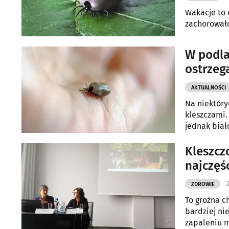
Wakacje to 
zachorowało
W podla
ostrzeg
AKTUALNOŚCI
Na niektóry
kleszczami.
jednak biał
Kleszcz
najczęś
ZDROWIE
To groźna ch
bardziej ni
zapaleniu m