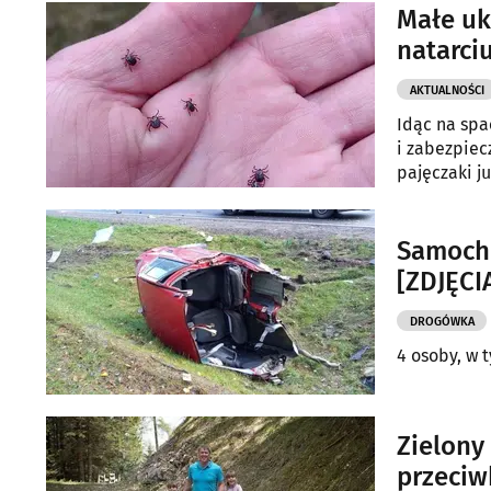
Małe uk
natarci
AKTUALNOŚCI
Idąc na spa
i zabezpiec
pajęczaki j
Samochó
[ZDJĘCI
DROGÓWKA
4 osoby, w 
Zielony
przeciw