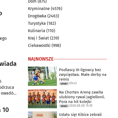
Dom
(875)
li
Kryminalne
(4576)
o
Drogówka
(2463)
Turystyka
(182)
Kulinaria
(110)
Kraj i Świat
(239)
nego
Ciekawostki
(998)
NAJNOWSZE
owiada
Podlascy III-ligowcy bez
zwycięstwa. Małe derby na
remis
ń
09:43
SPORT
odrzuca
Na Chorten Arenę zawita
nę owadów
ulubiony rywal Jagiellonii.
Pora na hit kolejki
2026.08.08 15:18
SPORT
 10
Udało się! Kibice zebrali