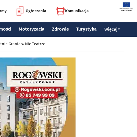
irmy
Ogłoszenia
Komunikacja
mości
Motoryzacja
Zdrowie
Turystyka
Więcej
tnie Granie w Nie Teatrze