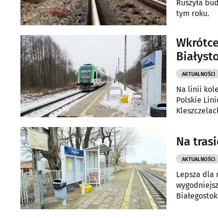
Ruszyła bud
tym roku.
Wkrótce
Białyst
AKTUALNOŚCI
Na linii ko
Polskie Lin
Kleszczelac
Na tras
AKTUALNOŚCI
Lepsza dla 
wygodniejsz
Białegostok
prace.