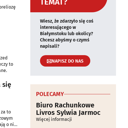
TEMAT?
oreliozę
Wiesz, że zdarzyło się coś
interesującego w
Białymstoku lub okolicy?
Chcesz abyśmy o czymś
napisali?
rzed
NAPISZ DO NAS
yczy to
ane.
 się
POLECAMY
Biuro Rachunkowe
Livros Sylwia Jarmoc
 za to
czowym
Więcej informacji
ją o niej