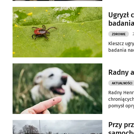
dostępnych 
podczas spo
Ugryzł 
badani
ZDROWIE
Kleszcz ugr
badania nad
Radny a
AKTUALNOŚCI
Radny Henry
chroniącyc
pomysł opry
zapylającyc
Przy pr
samoch