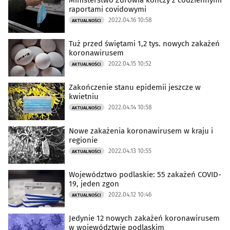
Ministerstwo Zdrowia kończy z codziennymi
raportami covidowymi
2022.04.16 10:58
AKTUALNOŚCI
Tuż przed świętami 1,2 tys. nowych zakażeń
koronawirusem
2022.04.15 10:52
AKTUALNOŚCI
Zakończenie stanu epidemii jeszcze w
kwietniu
2022.04.14 10:58
AKTUALNOŚCI
Nowe zakażenia koronawirusem w kraju i
regionie
2022.04.13 10:55
AKTUALNOŚCI
Województwo podlaskie: 55 zakażeń COVID-
19, jeden zgon
2022.04.12 10:46
AKTUALNOŚCI
Jedynie 12 nowych zakażeń koronawirusem
w województwie podlaskim