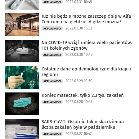
2022.03.31 10:49
AKTUALNOŚCI
Już nie będzie można zaszczepić się w Alfa
Centrum i na giełdzie. A gdzie można?
2022.03.30 16:32
AKTUALNOŚCI
Na COVID-19 wciąż umiera wielu pacjentów.
101 kolejnych zgonów
2022.03.30 10:49
AKTUALNOŚCI
Ostatnie dane epidemiologiczne dla kraju i
regionu
2022.03.29 10:50
AKTUALNOŚCI
Koniec maseczek, tylko 2,3 tys. zakażeń
2022.03.28 10:47
AKTUALNOŚCI
SARS-CoV-2. Ostatnio tak niska dzienna
liczba zakażeń była w październiku
2022.03.27 10:47
AKTUALNOŚCI