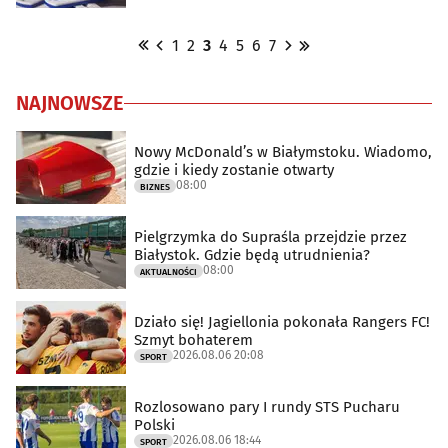
1
2
3
4
5
6
7
NAJNOWSZE
Nowy McDonald’s w Białymstoku. Wiadomo,
gdzie i kiedy zostanie otwarty
08:00
BIZNES
Pielgrzymka do Supraśla przejdzie przez
Białystok. Gdzie będą utrudnienia?
08:00
AKTUALNOŚCI
Działo się! Jagiellonia pokonała Rangers FC!
Szmyt bohaterem
2026.08.06 20:08
SPORT
Rozlosowano pary I rundy STS Pucharu
Polski
2026.08.06 18:44
SPORT