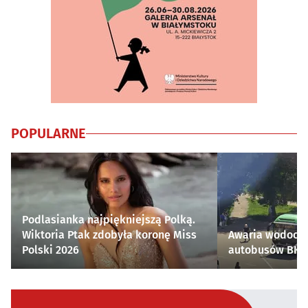
POPULARNE
Podlasianka najpiękniejszą Polką.
Wiktoria Ptak zdobyła koronę Miss
Awaria wodocią
Polski 2026
autobusów BKM 