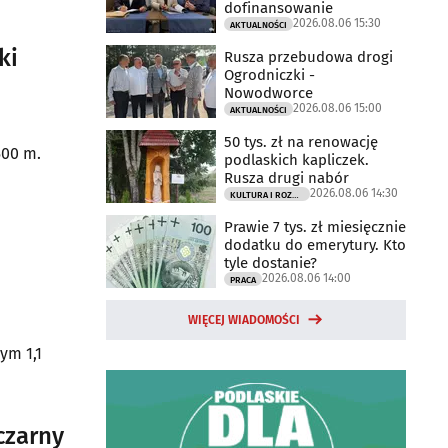
dofinansowanie
2026.08.06 15:30
AKTUALNOŚCI
ki
Rusza przebudowa drogi
Ogrodniczki -
Nowodworce
2026.08.06 15:00
AKTUALNOŚCI
50 tys. zł na renowację
500 m.
podlaskich kapliczek.
Rusza drugi nabór
2026.08.06 14:30
KULTURA I ROZRYWKA
Prawie 7 tys. zł miesięcznie
dodatku do emerytury. Kto
tyle dostanie?
2026.08.06 14:00
PRACA
WIĘCEJ WIADOMOŚCI
ym 1,1
czarny