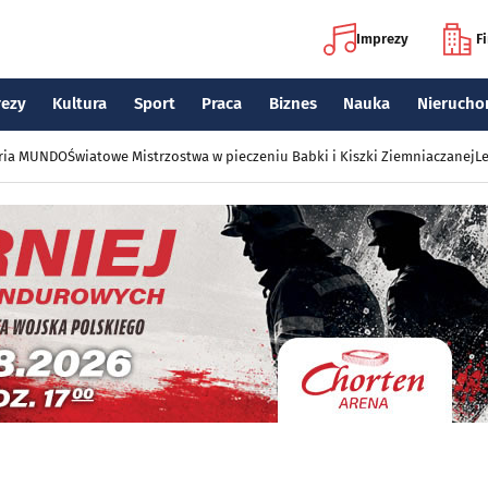
Imprezy
F
rezy
Kultura
Sport
Praca
Biznes
Nauka
Nierucho
eria MUNDO
Światowe Mistrzostwa w pieczeniu Babki i Kiszki Ziemniaczanej
Le