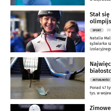
Stał si
olimpijs
20
SPORT
Natalia Mal
Łyżwiarka s
izolacyjneg
Najwięc
białost
AKTUALNOŚCI
Ponad 47 ty
tys. w woje
Zimowe i