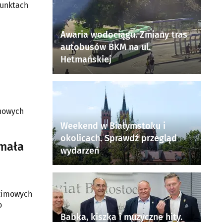
punktach
Awaria wodociągu. Zmiany tras
autobusów BKM na ul.
Hetmańskiej
 nowych
Weekend w Białymstoku i
okolicach. Sprawdź przegląd
ymała
wydarzeń
 zimowych
o
Babka, kiszka i muzyczne hity.