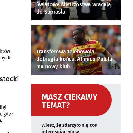
Światowe Mistrzostwa wracają
do Supraśla
nktów
Transferowa telenowela
lnych
dobiegła końca. Afimico Pululu
ma nowy klub
stocki
MASZ CIEKAWY
TEMAT?
ligi
, gdyż
a
Wiesz, że zdarzyło się coś
interesującego w