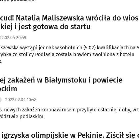
ę cud! Natalia Maliszewska wróciła do wios
kiej i jest gotowa do startu
22.02.04 20:49
iszewska wystąpi jednak w sobotnich (5.02) kwalifikacjach na 
zybka ze stolicy Podlasia została bowiem zwolniona z hotelu
o.
ej zakażeń w Białymstoku i powiecie
ockim
2022.02.04 10:48
s. nowych zakażeń koronawirusem przybyło ostatniej doby, w t
wództwie podlaskim.
grzyska olimpijskie w Pekinie. Ziścił się 