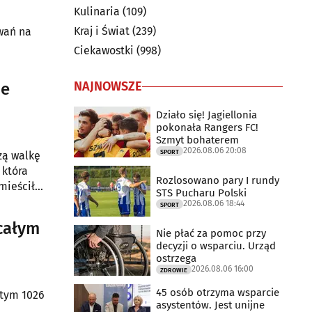
Kulinaria
(109)
Kraj i Świat
(239)
wań na
Ciekawostki
(998)
NAJNOWSZE
ne
Działo się! Jagiellonia
pokonała Rangers FC!
Szmyt bohaterem
2026.08.06 20:08
SPORT
zą walkę
 która
Rozlosowano pary I rundy
mieściła
STS Pucharu Polski
2026.08.06 18:44
SPORT
całym
Nie płać za pomoc przy
decyzji o wsparciu. Urząd
ostrzega
2026.08.06 16:00
ZDROWIE
45 osób otrzyma wsparcie
asystentów. Jest unijne