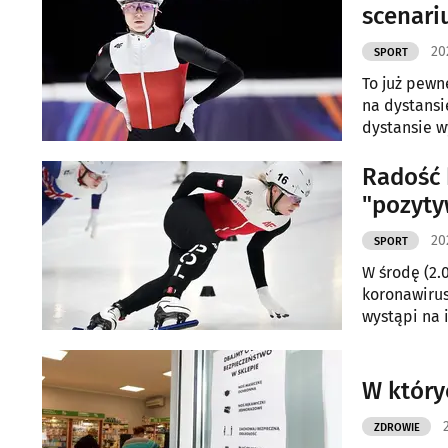
scenari
20
SPORT
To już pewn
na dystansi
dystansie w
Radość 
"pozyt
20
SPORT
W środę (2.
koronawirus
wystąpi na 
pozytywny.
W który
ZDROWIE