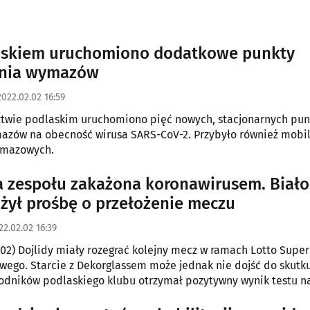
askiem uruchomiono dodatkowe punkty
ania wymazów
2022.02.02 16:59
twie podlaskim uruchomiono pięć nowych, stacjonarnych pu
azów na obecność wirusa SARS-CoV-2. Przybyło również mobi
ymazowych.
 zespołu zakażona koronawirusem. Biało
ożył prośbę o przełożenie meczu
22.02.02 16:39
.02) Dojlidy miały rozegrać kolejny mecz w ramach Lotto Super
owego. Starcie z Dekorglassem może jednak nie dojść do skutku
odników podlaskiego klubu otrzymał pozytywny wynik testu n
oronawirusa.