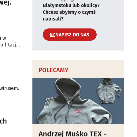
wej.
Białymstoku lub okolicy?
Chcesz abyśmy o czymś
napisali?
NAPISZ DO NAS
i w
ilitacji
POLECAMY
awirusem.
ach
Andrzej Muśko TEX -