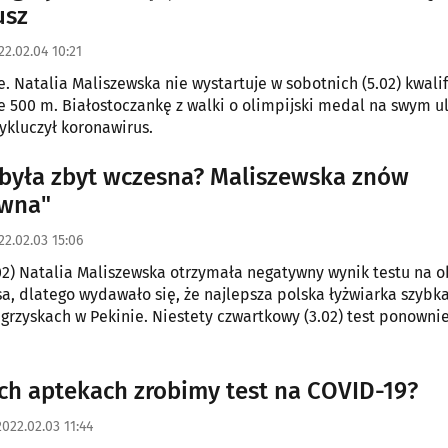
usz
22.02.04 10:21
e. Natalia Maliszewska nie wystartuje w sobotnich (5.02) kwali
e 500 m. Białostoczankę z walki o olimpijski medal na swym 
ykluczył koronawirus.
była zbyt wczesna? Maliszewska znów
ywna"
22.02.03 15:06
02) Natalia Maliszewska otrzymała negatywny wynik testu na 
a, dlatego wydawało się, że najlepsza polska łyżwiarka szybk
igrzyskach w Pekinie. Niestety czwartkowy (3.02) test ponownie
ch aptekach zrobimy test na COVID-19?
2022.02.03 11:44