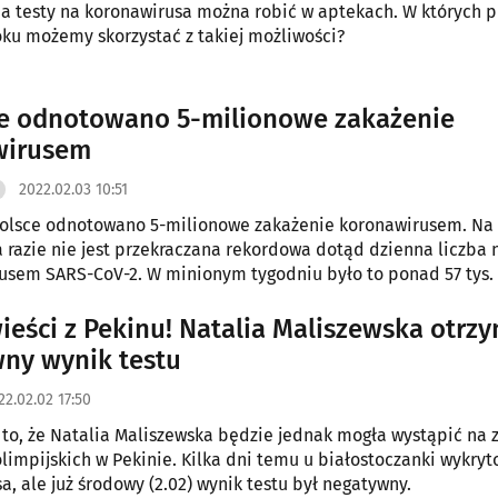
 testy na koronawirusa można robić w aptekach. W których 
ku możemy skorzystać z takiej możliwości?
e odnotowano 5-milionowe zakażenie
wirusem
2022.02.03 10:51
Polsce odnotowano 5-milionowe zakażenie koronawirusem. Na
a razie nie jest przekraczana rekordowa dotąd dzienna liczba
usem SARS-CoV-2. W minionym tygodniu było to ponad 57 tys.
ieści z Pekinu! Natalia Maliszewska otrz
ny wynik testu
22.02.02 17:50
to, że Natalia Maliszewska będzie jednak mogła wystąpić na
olimpijskich w Pekinie. Kilka dni temu u białostoczanki wykryt
a, ale już środowy (2.02) wynik testu był negatywny.