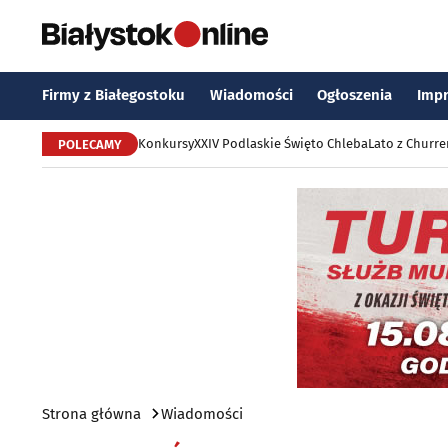
Firmy z Białegostoku
Wiadomości
Ogłoszenia
Imp
Konkursy
XXIV Podlaskie Święto Chleba
Lato z Churr
POLECAMY
Strona główna
Wiadomości