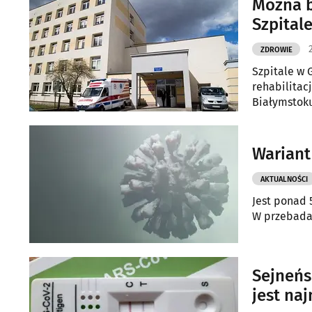
Można b
Szpital
ZDROWIE
Szpitale w 
rehabilitac
Białymstoku
pocovidowe
Wariant
AKTUALNOŚCI
Jest ponad 
W przebada
Sejneńs
jest na