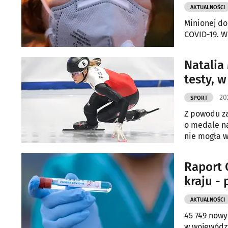
AKTUALNOŚCI
Minionej d
COVID-19. W
Natalia
testy, 
20
SPORT
Z powodu za
o medale na
nie mogła w
w mediach 
Raport 
kraju - 
AKTUALNOŚCI
45 749 nowych 
w wojewódz