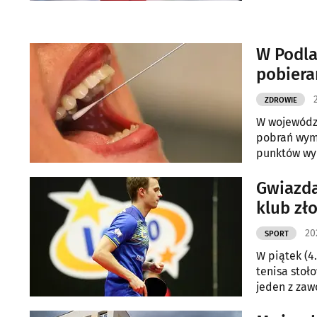
W Podl
pobier
ZDROWIE
W wojewódz
pobrań wym
punktów w
Gwiazda
klub zł
20
SPORT
W piątek (4
tenisa stoł
jeden z zaw
obecność k