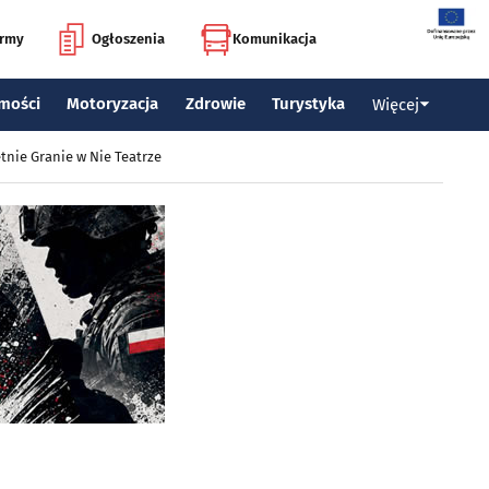
irmy
Ogłoszenia
Komunikacja
mości
Motoryzacja
Zdrowie
Turystyka
Więcej
tnie Granie w Nie Teatrze