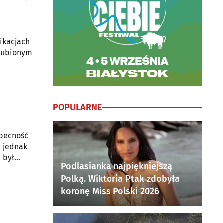
fikacjach
ulubionym
POPULARNE
obecność
a jednak
 był
Podlasianka najpiękniejszą
Polką. Wiktoria Ptak zdobyła
koronę Miss Polski 2026