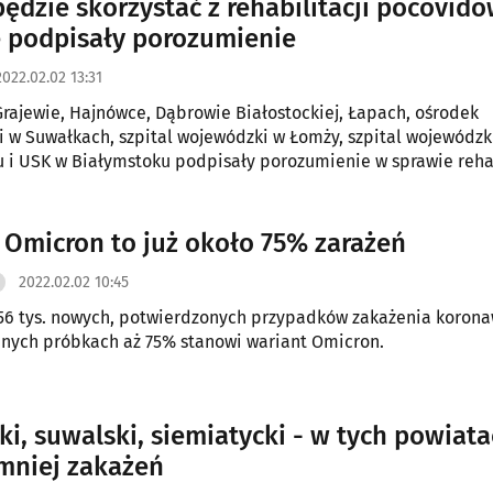
ędzie skorzystać z rehabilitacji pocovido
e podpisały porozumienie
2022.02.02 13:31
Grajewie, Hajnówce, Dąbrowie Białostockiej, Łapach, ośrodek
ji w Suwałkach, szpital wojewódzki w Łomży, szpital wojewódzk
 i USK w Białymstoku podpisały porozumienie w sprawie rehab
j.
 Omicron to już około 75% zarażeń
2022.02.02 10:45
56 tys. nowych, potwierdzonych przypadków zakażenia koron
nych próbkach aż 75% stanowi wariant Omicron.
ki, suwalski, siemiatycki - w tych powiat
jmniej zakażeń