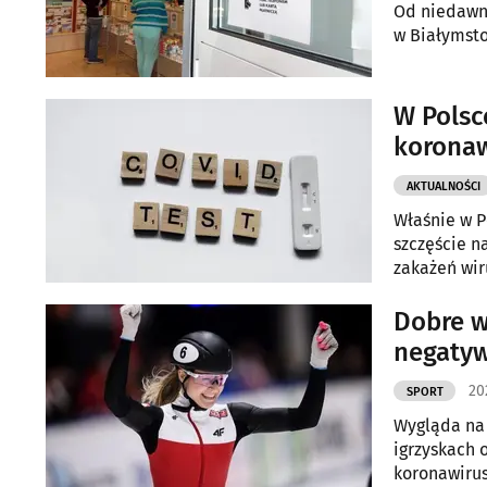
Od niedawna
w Białymsto
W Polsc
korona
AKTUALNOŚCI
Właśnie w 
szczęście n
zakażeń wir
Dobre w
negatyw
20
SPORT
Wygląda na 
igrzyskach 
koronawirus