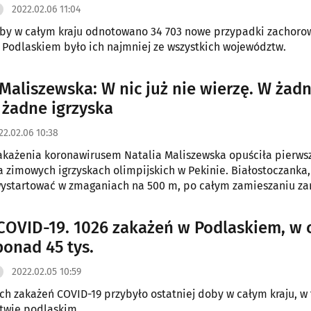
2022.02.06 11:04
oby w całym kraju odnotowano 34 703 nowe przypadki zachoro
 Podlaskiem było ich najmniej ze wszystkich województw.
 Maliszewska: W nic już nie wierzę. W żad
w żadne igrzyska
22.02.06 10:38
każenia koronawirusem Natalia Maliszewska opuściła pierws
 zimowych igrzyskach olimpijskich w Pekinie. Białostoczanka,
ystartować w zmaganiach na 500 m, po całym zamieszaniu za
społecznościowych bardzo poruszający wpis.
COVID-19. 1026 zakażeń w Podlaskiem, w 
ponad 45 tys.
2022.02.05 10:59
zakażeń COVID-19 przybyło ostatniej doby w całym kraju, w tym 1026
twie podlaskim.