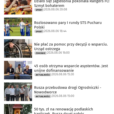
Działo się! Jagiellonia pokonała Rangers FC!
Szmyt bohaterem
2026.08.06 20:08
SPORT
Rozlosowano pary I rundy STS Pucharu
Polski
2026.08.06 18:44
SPORT
Nie płać za pomoc przy decyzji o wsparciu.
Urząd ostrzega
2026.08.06 16:00
ZDROWIE
45 osób otrzyma wsparcie asystentów. Jest
unijne dofinansowanie
2026.08.06 15:30
AKTUALNOŚCI
Rusza przebudowa drogi Ogrodniczki -
Nowodworce
2026.08.06 15:00
AKTUALNOŚCI
50 tys. zł na renowację podlaskich
kapliczek. Rusza drugi nabór