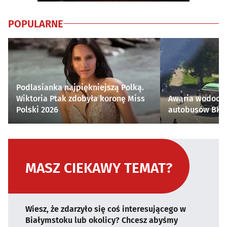
POPULARNE
Podlasianka najpiękniejszą Polką.
Wiktoria Ptak zdobyła koronę Miss
Awaria wodocią
Polski 2026
autobusów BKM 
MASZ CIEKAWY TEMAT?
Wiesz, że zdarzyło się coś interesującego w
Białymstoku lub okolicy? Chcesz abyśmy