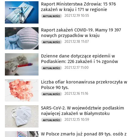
Raport Ministerstwa Zdrowia: 15 976
zakażeń w kraju i 171 w regionie
2021.12.19 10:55
AKTUALNOŚCI
Raport zakażeń COVID-19. Mamy 19 397
nowych przypadków w kraju
2021.12.18 11:07
AKTUALNOŚCI
Dzienne dane dotyczące epidemii w
Podlaskiem: 226 zakażeń i 14 zgonów
2021.12.17 11:00
AKTUALNOŚCI
Liczba ofiar koronawirusa przekroczyła w
Polsce 90 tys.
2021.12.16 11:16
AKTUALNOŚCI
SARS-CoV-2. W województwie podlaskim
najwięcej zakażeń w Białymstoku
2021.12.15 10:59
AKTUALNOŚCI
W Polsce zmarło już ponad 89 tys. osób z