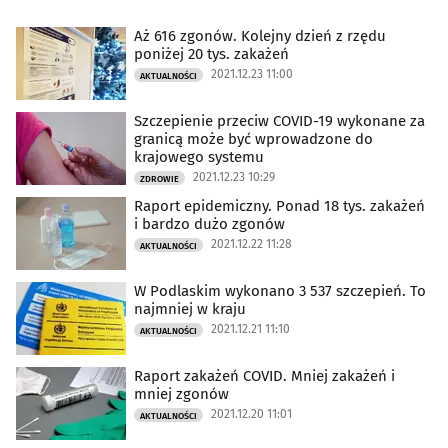
Aż 616 zgonów. Kolejny dzień z rzędu
poniżej 20 tys. zakażeń
2021.12.23 11:00
AKTUALNOŚCI
Szczepienie przeciw COVID-19 wykonane za
granicą może być wprowadzone do
krajowego systemu
2021.12.23 10:29
ZDROWIE
Raport epidemiczny. Ponad 18 tys. zakażeń
i bardzo dużo zgonów
2021.12.22 11:28
AKTUALNOŚCI
W Podlaskim wykonano 3 537 szczepień. To
najmniej w kraju
2021.12.21 11:10
AKTUALNOŚCI
Raport zakażeń COVID. Mniej zakażeń i
mniej zgonów
2021.12.20 11:01
AKTUALNOŚCI