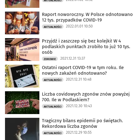
AKTUALNOŚCI
Raport noworoczny. W Polsce odnotowano
12 tys. przypadków COVID-19
2022.01.01 10:50
AKTUALNOŚCI
Przyjdź i zaszczep się bez kolejki! W 4
podlaskich punktach zrobiło to już 10 tys.
osób
2021.12.31 13:37
ZDROWIE
Ostatni raport COVID-19 w tym roku. Ile
nowych zakażeń odnotowano?
2021.12.31 10:48
AKTUALNOŚCI
Liczba covidowych zgonów znów powyżej
700. Ile w Podlaskiem?
2021.12.30 10:43
AKTUALNOŚCI
Tragiczny bilans epidemii po świętach.
Rekordowa liczba zgonów
2021.12.29 10:55
AKTUALNOŚCI