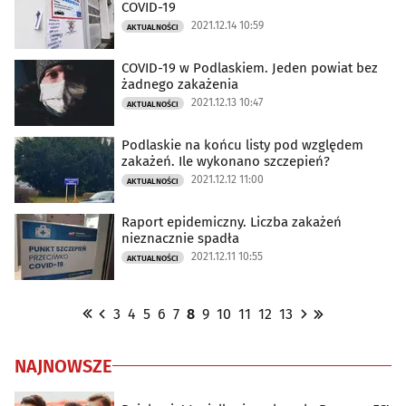
COVID-19
2021.12.14 10:59
AKTUALNOŚCI
COVID-19 w Podlaskiem. Jeden powiat bez
żadnego zakażenia
2021.12.13 10:47
AKTUALNOŚCI
Podlaskie na końcu listy pod względem
zakażeń. Ile wykonano szczepień?
2021.12.12 11:00
AKTUALNOŚCI
Raport epidemiczny. Liczba zakażeń
nieznacznie spadła
2021.12.11 10:55
AKTUALNOŚCI
3
4
5
6
7
8
9
10
11
12
13
NAJNOWSZE