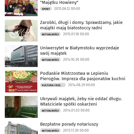
"Majątku Howieny"
2015.06.12 00:00
SPORT
Zarobki, długi i domy. Sprawdzamy, jakie
majątki mają białostoccy radni
2015.01.18 00:00
AKTUALNOŚCI
Uniwersytet w Białymstoku wyprzedaje
swój majątek
2014.10.30 00:00
AKTUALNOŚCI
Podlaskie Mistrzostwa w Lepieniu
Pierogów. Impreza dla pasjonatów kuchni
2014.08.29 00:00
KULTURA I ROZRYWKA
Ukrywali majątek, żeby nie oddać długu.
Właściciele spółki oskarżeni
2014.01.03 00:00
AKTUALNOŚCI
Bezpłatne porady notariuszy
2013.11.30 00:00
AKTUALNOŚCI