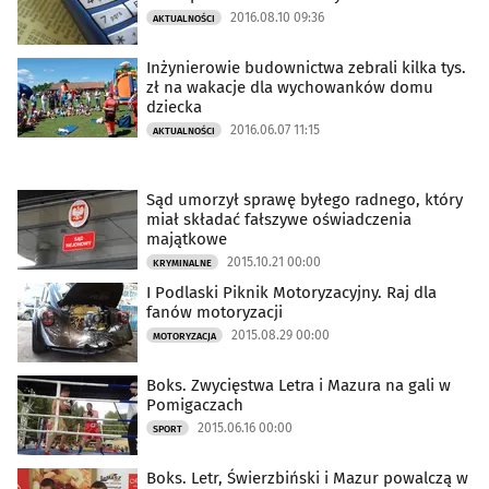
2016.08.10 09:36
AKTUALNOŚCI
Inżynierowie budownictwa zebrali kilka tys.
zł na wakacje dla wychowanków domu
dziecka
2016.06.07 11:15
AKTUALNOŚCI
Sąd umorzył sprawę byłego radnego, który
miał składać fałszywe oświadczenia
majątkowe
2015.10.21 00:00
KRYMINALNE
I Podlaski Piknik Motoryzacyjny. Raj dla
fanów motoryzacji
2015.08.29 00:00
MOTORYZACJA
Boks. Zwycięstwa Letra i Mazura na gali w
Pomigaczach
2015.06.16 00:00
SPORT
Boks. Letr, Świerzbiński i Mazur powalczą w