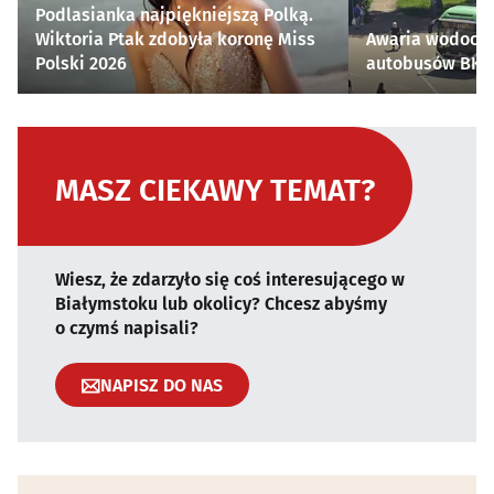
Podlasianka najpiękniejszą Polką.
Wiktoria Ptak zdobyła koronę Miss
Awaria wodocią
Polski 2026
autobusów BKM 
MASZ CIEKAWY TEMAT?
Wiesz, że zdarzyło się coś interesującego w
Białymstoku lub okolicy? Chcesz abyśmy
o czymś napisali?
NAPISZ DO NAS