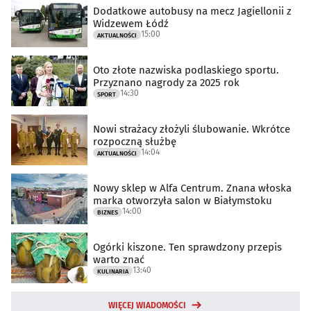
Dodatkowe autobusy na mecz Jagiellonii z
Widzewem Łódź
15:00
AKTUALNOŚCI
Oto złote nazwiska podlaskiego sportu.
Przyznano nagrody za 2025 rok
14:30
SPORT
Nowi strażacy złożyli ślubowanie. Wkrótce
rozpoczną służbę
14:04
AKTUALNOŚCI
Nowy sklep w Alfa Centrum. Znana włoska
marka otworzyła salon w Białymstoku
14:00
BIZNES
Ogórki kiszone. Ten sprawdzony przepis
warto znać
13:40
KULINARIA
WIĘCEJ WIADOMOŚCI