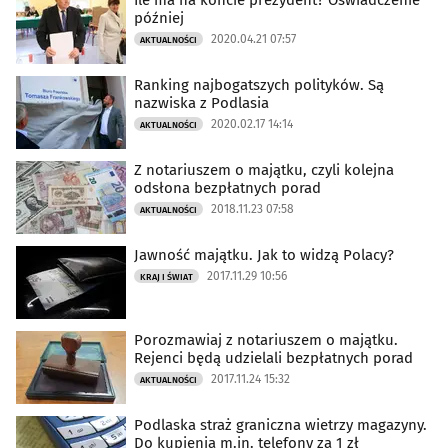
Ile ma na koncie prezydent? Oświadczenie
później
2020.04.21 07:57
AKTUALNOŚCI
Ranking najbogatszych polityków. Są
nazwiska z Podlasia
2020.02.17 14:14
AKTUALNOŚCI
Z notariuszem o majątku, czyli kolejna
odsłona bezpłatnych porad
2018.11.23 07:58
AKTUALNOŚCI
Jawność majątku. Jak to widzą Polacy?
2017.11.29 10:56
KRAJ I ŚWIAT
Porozmawiaj z notariuszem o majątku.
Rejenci będą udzielali bezpłatnych porad
2017.11.24 15:32
AKTUALNOŚCI
Podlaska straż graniczna wietrzy magazyny.
Do kupienia m.in. telefony za 1 zł