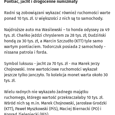
Pontiac, jacht i drogocenne numizmaty
Radni są zobowiązani wykazać również ruchomości warte
ponad 10 tys. zł. U większości z nich są to samochody.
Najdroższe auto ma Wasilewski – to honda odyssey za 49
tys. zł. Chańko jeździ chryslerem za 28 tys. zł; Dudziński
hondą za 30 tys. zł, a Marcin Szczudło (KTT) tyle samo
wartym pontiaciem. Todorczuk posiada 2 samochody -
nissana patrola i forda.
Symbol luksusu - jacht za 70 tys. zł - ma Marek Jerzy
Chojnowski. Inne wartościowe ruchomości wykazał
jeszcze tylko Janczyło. To kolekcja monet warta około 30
tys. zł.
Wielu radnych nie wykazało żadnego majątku
ruchomego, którego wartość przekraczałaby 10 tys. zł.
Wśród nich są m.in. Marek Chojnowski, Jarosław Grodzki
(KTT), Paweł Myszkowski (PiS), Maciej Biernacki (PO) i
Konrad Zieleniecki (PiS).