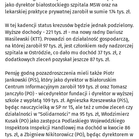
jako dyrektor białostockiego szpitala MSW oraz na
lekarskiej praktyce prywatnej zarobił w sumie 174 tys. zł.
W tej kadencji status krezusów będzie jednak podzielony.
Wyższe dochody - 221 tys. zł - ma nowy radny Dariusz
Wasilewski (KTT). Prowadzi on działalność gospodarczą,
na której zarobił 97 tys. zł, jest członkiem rady nadzorczej
szpitala w Ostródzie, co dało mu dochód 37 tys. zł, z
dodatkowych zleceń pozyskał jeszcze 87 tys. zł.
Pensję godną pozazdroszczenia mieli także Piotr
Jankowski (PiS), który jako dyrektor w Białoruskim
Centrum Informacyjnym zarobił 169 tys. zł oraz Tomasz
Janczyło (PO) - wicedyrektor fundacji i dyrektor w wyższej
szkole z wypłatą 109 tys. zł. Agnieszka Rzeszewska (PiS),
będąc nauczycielką w SP nr 15, ale też z umów zleceń czy
działalności w "Solidarności" ma 95 tys. zł, Włodzimierz
Kusak (PO) jako zastępca Podlaskiego Wojewódzkiego
Inspektora Inspekcji Handlowej ma dochód w kwocie 86
tys. zł, a Zbigniew Nikitorowicz (PO), będąc dyrektorem w