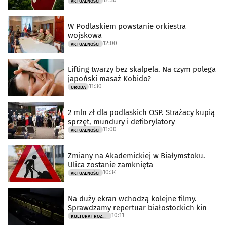
AKTUALNOŚCI
W Podlaskiem powstanie orkiestra
wojskowa
12:00
AKTUALNOŚCI
Lifting twarzy bez skalpela. Na czym polega
japoński masaż Kobido?
11:30
URODA
2 mln zł dla podlaskich OSP. Strażacy kupią
sprzęt, mundury i defibrylatory
11:00
AKTUALNOŚCI
Zmiany na Akademickiej w Białymstoku.
Ulica zostanie zamknięta
10:34
AKTUALNOŚCI
Na duży ekran wchodzą kolejne filmy.
Sprawdzamy repertuar białostockich kin
10:11
KULTURA I ROZRYWKA