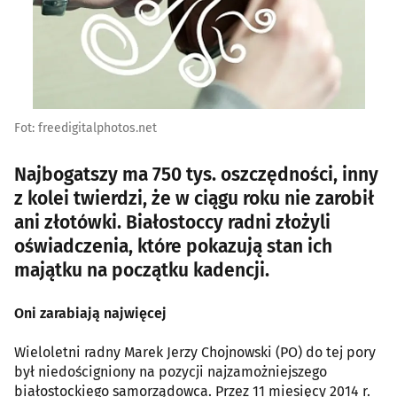
Fot: freedigitalphotos.net
Najbogatszy ma 750 tys. oszczędności, inny
z kolei twierdzi, że w ciągu roku nie zarobił
ani złotówki. Białostoccy radni złożyli
oświadczenia, które pokazują stan ich
majątku na początku kadencji.
Oni zarabiają najwięcej
Wieloletni radny Marek Jerzy Chojnowski (PO) do tej pory
był niedościgniony na pozycji najzamożniejszego
białostockiego samorządowca. Przez 11 miesięcy 2014 r.