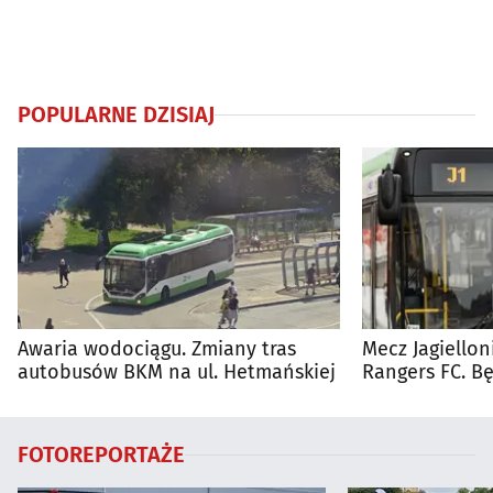
POPULARNE DZISIAJ
Awaria wodociągu. Zmiany tras
Mecz Jagiellon
autobusów BKM na ul. Hetmańskiej
Rangers FC. 
autobusy dla 
FOTOREPORTAŻE