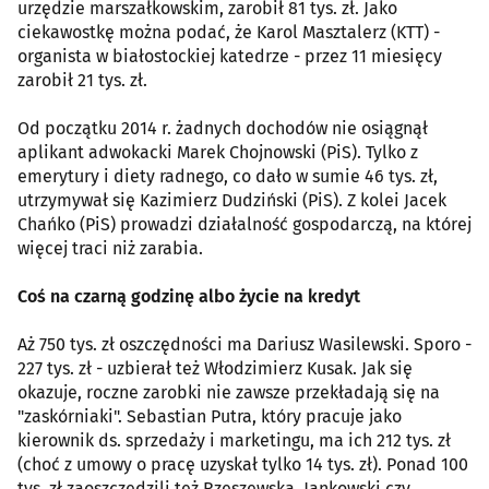
urzędzie marszałkowskim, zarobił 81 tys. zł. Jako
ciekawostkę można podać, że Karol Masztalerz (KTT) -
organista w białostockiej katedrze - przez 11 miesięcy
zarobił 21 tys. zł.
Od początku 2014 r. żadnych dochodów nie osiągnął
aplikant adwokacki Marek Chojnowski (PiS). Tylko z
emerytury i diety radnego, co dało w sumie 46 tys. zł,
utrzymywał się Kazimierz Dudziński (PiS). Z kolei Jacek
Chańko (PiS) prowadzi działalność gospodarczą, na której
więcej traci niż zarabia.
Coś na czarną godzinę albo życie na kredyt
Aż 750 tys. zł oszczędności ma Dariusz Wasilewski. Sporo -
227 tys. zł - uzbierał też Włodzimierz Kusak. Jak się
okazuje, roczne zarobki nie zawsze przekładają się na
"zaskórniaki". Sebastian Putra, który pracuje jako
kierownik ds. sprzedaży i marketingu, ma ich 212 tys. zł
(choć z umowy o pracę uzyskał tylko 14 tys. zł). Ponad 100
tys. zł zaoszczędzili też Rzeszewska, Jankowski czy