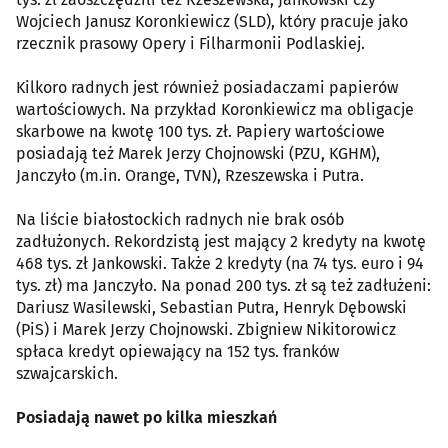
Wojciech Janusz Koronkiewicz (SLD), który pracuje jako
rzecznik prasowy Opery i Filharmonii Podlaskiej.
Kilkoro radnych jest również posiadaczami papierów
wartościowych. Na przykład Koronkiewicz ma obligacje
skarbowe na kwotę 100 tys. zł. Papiery wartościowe
posiadają też Marek Jerzy Chojnowski (PZU, KGHM),
Janczyło (m.in. Orange, TVN), Rzeszewska i Putra.
Na liście białostockich radnych nie brak osób
zadłużonych. Rekordzistą jest mający 2 kredyty na kwotę
468 tys. zł Jankowski. Także 2 kredyty (na 74 tys. euro i 94
tys. zł) ma Janczyło. Na ponad 200 tys. zł są też zadłużeni:
Dariusz Wasilewski, Sebastian Putra, Henryk Dębowski
(PiS) i Marek Jerzy Chojnowski. Zbigniew Nikitorowicz
spłaca kredyt opiewający na 152 tys. franków
szwajcarskich.
Posiadają nawet po kilka mieszkań