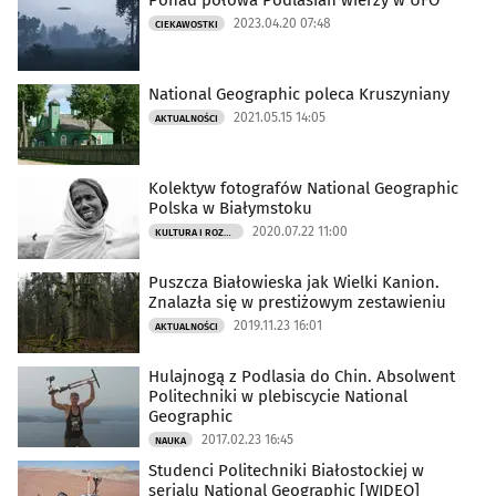
Ponad połowa Podlasian wierzy w UFO
2023.04.20 07:48
CIEKAWOSTKI
National Geographic poleca Kruszyniany
2021.05.15 14:05
AKTUALNOŚCI
Kolektyw fotografów National Geographic
Polska w Białymstoku
2020.07.22 11:00
KULTURA I ROZRYWKA
Puszcza Białowieska jak Wielki Kanion.
Znalazła się w prestiżowym zestawieniu
2019.11.23 16:01
AKTUALNOŚCI
Hulajnogą z Podlasia do Chin. Absolwent
Politechniki w plebiscycie National
Geographic
2017.02.23 16:45
NAUKA
Studenci Politechniki Białostockiej w
serialu National Geographic [WIDEO]