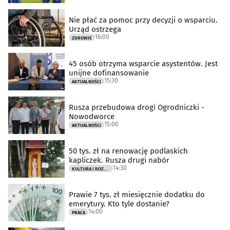
Nie płać za pomoc przy decyzji o wsparciu.
Urząd ostrzega
16:00
ZDROWIE
45 osób otrzyma wsparcie asystentów. Jest
unijne dofinansowanie
15:30
AKTUALNOŚCI
Rusza przebudowa drogi Ogrodniczki -
Nowodworce
15:00
AKTUALNOŚCI
50 tys. zł na renowację podlaskich
kapliczek. Rusza drugi nabór
14:30
KULTURA I ROZRYWKA
Prawie 7 tys. zł miesięcznie dodatku do
emerytury. Kto tyle dostanie?
14:00
PRACA