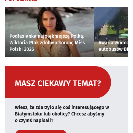
Podlasianka najpiękniejszą Polką.
Wiktoria Ptak zdobyła koronę Miss
Awaria wodocią
Polski 2026
autobusów BKM 
MASZ CIEKAWY TEMAT?
Wiesz, że zdarzyło się coś interesującego w
Białymstoku lub okolicy? Chcesz abyśmy
o czymś napisali?