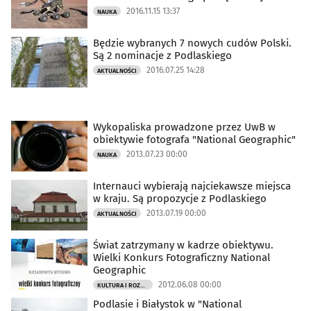
2016.11.15 13:37
NAUKA
Będzie wybranych 7 nowych cudów Polski.
Są 2 nominacje z Podlaskiego
2016.07.25 14:28
AKTUALNOŚCI
Wykopaliska prowadzone przez UwB w
obiektywie fotografa "National Geographic"
2013.07.23 00:00
NAUKA
Internauci wybierają najciekawsze miejsca
w kraju. Są propozycje z Podlaskiego
2013.07.19 00:00
AKTUALNOŚCI
Świat zatrzymany w kadrze obiektywu.
Wielki Konkurs Fotograficzny National
Geographic
2012.06.08 00:00
KULTURA I ROZRYWKA
Podlasie i Białystok w "National