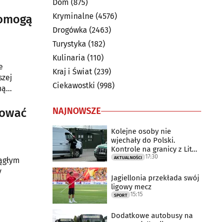
Dom
(875)
Kryminalne
(4576)
pomogą
Drogówka
(2463)
Turystyka
(182)
Kulinaria
(110)
e
Kraj i Świat
(239)
szej
Ciekawostki
(998)
ną
NAJNOWSZE
tować
Kolejne osoby nie
wjechały do Polski.
Kontrole na granicy z Litwą
17:30
trwają
AKTUALNOŚCI
rągłym
y
Jagiellonia przekłada swój
ligowy mecz
15:15
SPORT
Dodatkowe autobusy na