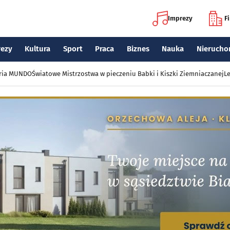
Imprezy
F
rezy
Kultura
Sport
Praca
Biznes
Nauka
Nierucho
eria MUNDO
Światowe Mistrzostwa w pieczeniu Babki i Kiszki Ziemniaczanej
Le