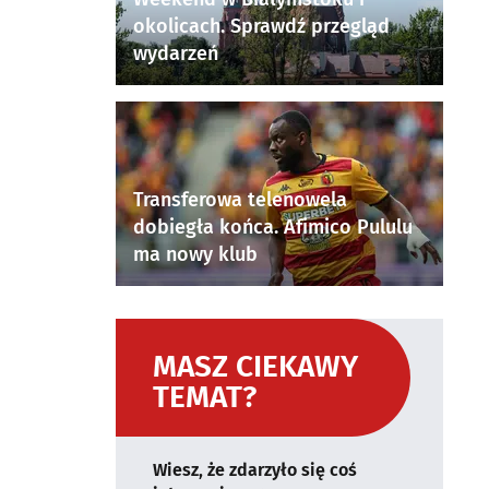
okolicach. Sprawdź przegląd
wydarzeń
Transferowa telenowela
dobiegła końca. Afimico Pululu
ma nowy klub
MASZ CIEKAWY
TEMAT?
Wiesz, że zdarzyło się coś