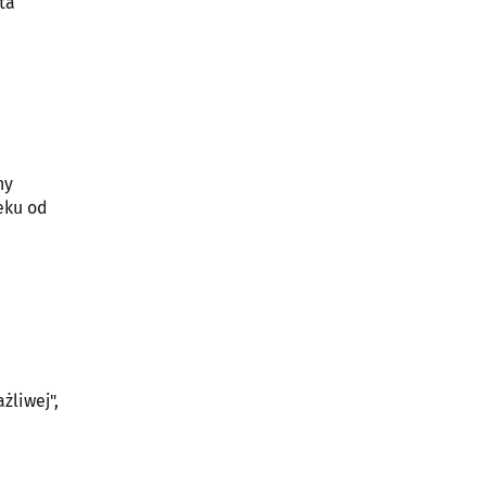
ta
ny
eku od
żliwej",