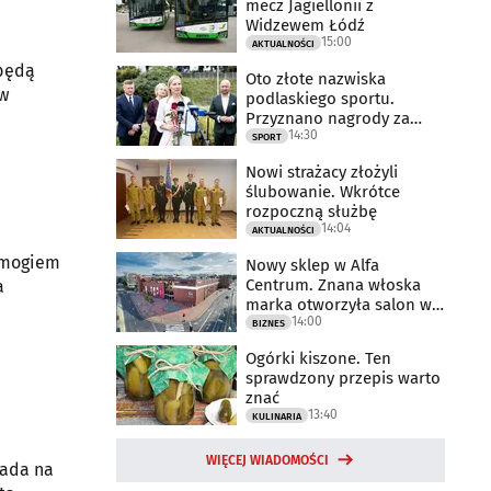
mecz Jagiellonii z
Widzewem Łódź
15:00
AKTUALNOŚCI
 będą
Oto złote nazwiska
 w
podlaskiego sportu.
Przyznano nagrody za
14:30
2025 rok
SPORT
Nowi strażacy złożyli
ślubowanie. Wkrótce
rozpoczną służbę
14:04
AKTUALNOŚCI
 smogiem
Nowy sklep w Alfa
Centrum. Znana włoska
a
marka otworzyła salon w
14:00
Białymstoku
BIZNES
Ogórki kiszone. Ten
sprawdzony przepis warto
znać
13:40
KULINARIA
WIĘCEJ WIADOMOŚCI
iada na