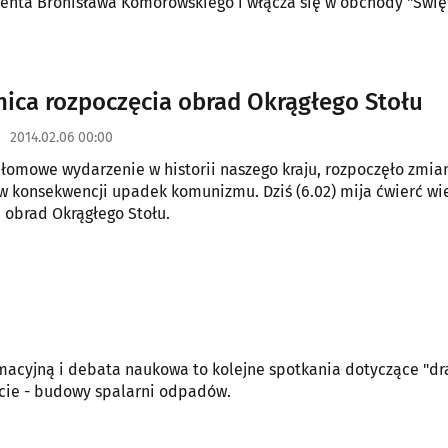
enta Bronisława Komorowskiego i włącza się w obchody "Świę
znica rozpoczęcia obrad Okrągłego Stołu
2014.02.06 00:00
ełomowe wydarzenie w historii naszego kraju, rozpoczęło zmia
 w konsekwencji upadek komunizmu. Dziś (6.02) mija ćwierć wi
 obrad Okrągłego Stołu.
cyjną i debata naukowa to kolejne spotkania dotyczące "dra
ście - budowy spalarni odpadów.