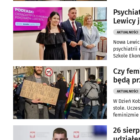
Psychia
Lewicy 
AKTUALNOŚCI
Nowa Lewica
psychiatrii
Szkole Ekon
zaprezentow
Czy fem
będą pr
AKTUALNOŚCI
W Dzień Kob
stole. Ucze
feminizmie 
26 sier
udziałe