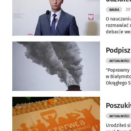
201
NAUKA
O nauczaniu
rozmawiać u
debacie weź
Podpisz
AKTUALNOŚCI
"Poprawmy p
w Białymsto
Okrągłego 
Poszuki
AKTUALNOŚCI
Urodziłeś s