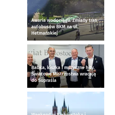
Awaria wodociągu. Zmiany tras
autobusów BKM na ul.
Hetmańskiej
Babka, kiszka i muzyczne hity.
Światowe Mistrzostwa wracają
do Supraśla
Weekend w Białymstoku i