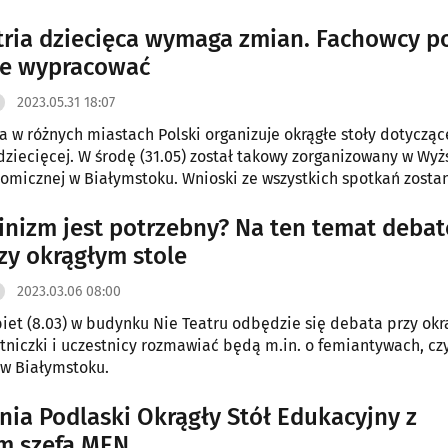
tria dziecięca wymaga zmian. Fachowcy 
je wypracować
2023.05.31 18:07
 w różnych miastach Polski organizuje okrągłe stoły dotycząc
 dziecięcej. W środę (31.05) został takowy zorganizowany w Wyż
omicznej w Białymstoku. Wnioski ze wszystkich spotkań zosta
ane 1 lipca.
inizm jest potrzebny? Na ten temat deba
zy okrągłym stole
2023.03.06 08:00
iet (8.03) w budynku Nie Teatru odbędzie się debata przy ok
stniczki i uczestnicy rozmawiać będą m.in. o femiantywach, cz
w Białymstoku.
pnia Podlaski Okrągły Stół Edukacyjny z
m szefa MEN