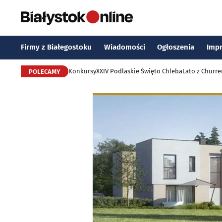
Firmy z Białegostoku
Wiadomości
Ogłoszenia
Imp
Konkursy
XXIV Podlaskie Święto Chleba
Lato z Churr
POLECAMY