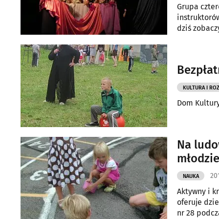
Grupa czter
instruktoró
dziś zobacz
Bezpłat
KULTURA I RO
Dom Kultury
Na ludo
młodzie
20
NAUKA
Aktywny i k
oferuje dzi
nr 28 podcz