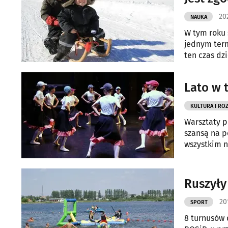
202
NAUKA
W tym roku 
jednym ter
ten czas dz
Lato w t
KULTURA I RO
Warsztaty p
szansą na p
wszystkim n
Ruszyły
20
SPORT
8 turnusów d