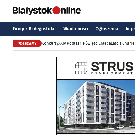
Firmy z Białegostoku
Wiadomości
Ogłoszenia
Imp
Konkursy
XXIV Podlaskie Święto Chleba
Lato z Churr
POLECAMY