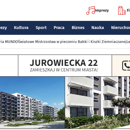
Imprezy
F
rezy
Kultura
Sport
Praca
Biznes
Nauka
Nierucho
eria MUNDO
Światowe Mistrzostwa w pieczeniu Babki i Kiszki Ziemniaczanej
Le