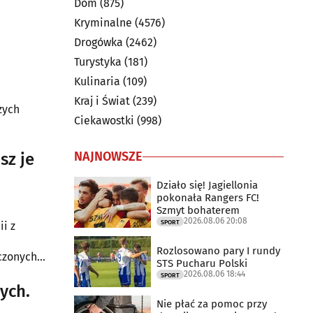
Dom
(875)
mstoku.
Kryminalne
(4576)
Drogówka
(2462)
Turystyka
(181)
Kulinaria
(109)
Kraj i Świat
(239)
zych
Ciekawostki
(998)
NAJNOWSZE
sz je
Działo się! Jagiellonia
pokonała Rangers FC!
Szmyt bohaterem
2026.08.06 20:08
SPORT
ii z
Rozlosowano pary I rundy
czonych
STS Pucharu Polski
2026.08.06 18:44
SPORT
ych.
Nie płać za pomoc przy