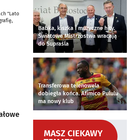
ach "Lato
rafię,
Babka, kiszka i muzyczne hity.
Światowe Mistrzostwa wracają
do Supraśla
Transferowa telenowela
dobiegła końca. Afimico Pululu
ma nowy klub
nałowe
MASZ CIEKAWY