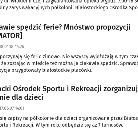
y ul. Włókienniczej i zagwarantowana opieka w godz. 7.00-16.30
lny zarys wakacyjnych półkolonii Białostockiego Ośrodka Spor
kawie spędzić ferie? Mnóstwo propozycji
MATOR]
8.01.18 14:26
poczynają się ferie zimowe. Nie wszyscy wyjeżdżają w tym czas
, że zostając w mieście też można je ciekawie spędzić. Sprawd
zycje przygotowały białostockie placówki.
ocki Ośrodek Sportu i Rekreacji zorganizu
nie dla dzieci
17.06.07 14:01
się zapisy na półkolonie dla dzieci organizowane przez Białos
rtu i Rekreacji. W tym roku odbędzie się aż 7 turnusów.