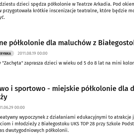
dziestu dzieci spędza półkolonie w Teatrze Arkadia. Pod okie
w przygotowała krótkie inscenizacje teatralne, które będzie m
yć.
ne półkolonie dla maluchów z Białegost
2011.08.19 00:00
ZRYWKA
 "Zachęta" zaprasza dzieci w wieku od 5 do 8 lat na mini kolon
wo i sportowo - miejskie półkolonie dla d
ży
11.06.29 00:00
reatywny wypoczynek z działaniami edukacyjnymi to atrakcje j
eciom i młodzieży z Białegostoku UKS TOP 28 przy Szkole Pod
as dwutygodniowych półkolonii.