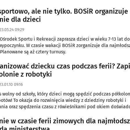
em jest Fundacja Inicjatyw Absolwentów Uniwersytetu w Biały
sportowo, ale nie tylko. BOSiR organizuje
nie dla dzieci
23.05.24 09:29
 Ośrodek Sportu i Rekreacji zaprasza dzieci w wieku 7-13 lat do
ypoczynku. W czasie wakacji BOSiR zorganizuje dla najmłods
 Planowane są aż cztery turnusy.
ganizować dziecku czas podczas ferii? Zapi
olonie z robotyki
3.01.10 09:16
as wolny od szkoły, który dzieci mogą spędzić podczas półkolon
otów! To okazja do rozwinięcia wiedzy z dziedziny robotyki i
nia oraz spędzenia czasu z rówieśnikami pod okiem doświad
ów.
nie w czasie ferii zimowych dla najmłodsz
oda ministerstwa