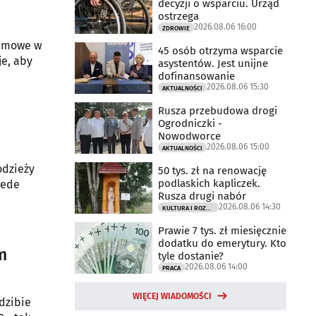
decyzji o wsparciu. Urząd
ostrzega
2026.08.06 16:00
ZDROWIE
zimowe w
45 osób otrzyma wsparcie
e, aby
asystentów. Jest unijne
dofinansowanie
2026.08.06 15:30
AKTUALNOŚCI
Rusza przebudowa drogi
Ogrodniczki -
Nowodworce
2026.08.06 15:00
AKTUALNOŚCI
odzieży
50 tys. zł na renowację
podlaskich kapliczek.
zede
Rusza drugi nabór
2026.08.06 14:30
KULTURA I ROZRYWKA
Prawie 7 tys. zł miesięcznie
dodatku do emerytury. Kto
m
tyle dostanie?
2026.08.06 14:00
PRACA
WIĘCEJ WIADOMOŚCI
edzibie