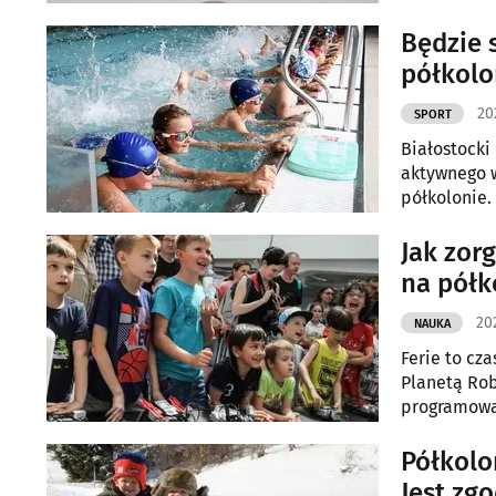
organizator
Będzie 
półkolo
20
SPORT
Białostocki
aktywnego w
półkolonie.
Jak zor
na półk
202
NAUKA
Ferie to cz
Planetą Rob
programowa
wychowawc
Półkolo
Jest zg