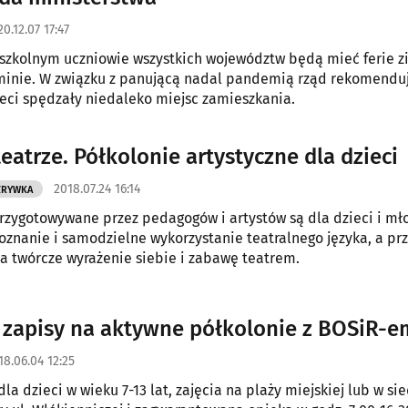
0.12.07 17:47
szkolnym uczniowie wszystkich województw będą mieć ferie 
minie. W związku z panującą nadal pandemią rząd rekomenduj
ieci spędzały niedaleko miejsc zamieszkania.
eatrze. Półkolonie artystyczne dla dzieci
2018.07.24 16:14
ZRYWKA
rzygotowywane przez pedagogów i artystów są dla dzieci i mł
oznanie i samodzielne wykorzystanie teatralnego języka, a pr
a twórcze wyrażenie siebie i zabawę teatrem.
 zapisy na aktywne półkolonie z BOSiR-e
18.06.04 12:25
la dzieci w wieku 7-13 lat, zajęcia na plaży miejskiej lub w si