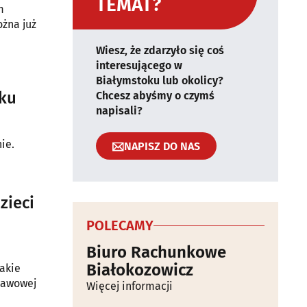
TEMAT?
m
ożna już
Wiesz, że zdarzyło się coś
interesującego w
Białymstoku lub okolicy?
oku
Chcesz abyśmy o czymś
napisali?
ie.
NAPISZ DO NAS
zieci
POLECAMY
Biuro Rachunkowe
Białokozowicz
akie
stawowej
Więcej informacji