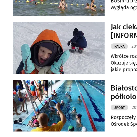
BOSiR-u prz
wygląda ogó
Rekreacji.
Jak cie
[INFOR
201
NAUKA
Wkrótce roz
Okazuje się
jakie propo
Białost
półkolo
20
SPORT
Rozpoczęły 
Ośrodek Spo