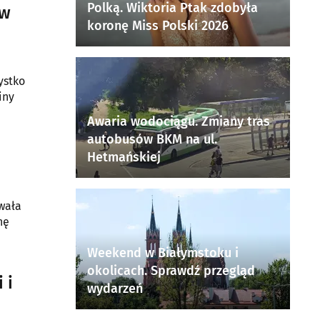
Polką. Wiktoria Ptak zdobyła
 w
koronę Miss Polski 2026
ystko
iny
Awaria wodociągu. Zmiany tras
autobusów BKM na ul.
Hetmańskiej
owała
nę
Weekend w Białymstoku i
okolicach. Sprawdź przegląd
 i
wydarzeń