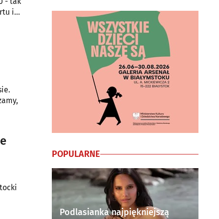
 - tak
tu i
ie.
zamy,
je
POPULARNE
tocki
Podlasianka najpiękniejszą