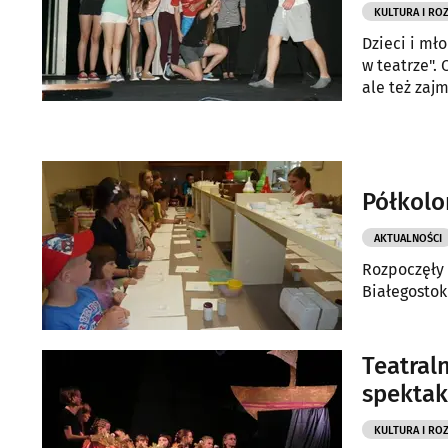
KULTURA I RO
Dzieci i mł
w teatrze".
ale też zajm
Półkolo
AKTUALNOŚCI
Rozpoczęły 
Białegostok
Teatraln
spektak
KULTURA I RO