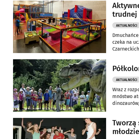
Aktywne
trudnej 
AKTUALNOŚCI
Dmuchańce, 
czeka na uc
Czarneckich
Półkolon
AKTUALNOŚCI
Wraz z rozp
mnóstwo atr
dinozaurów,
Tworzą s
młodzie