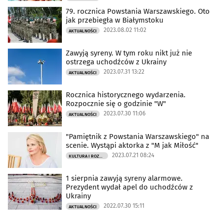
79. rocznica Powstania Warszawskiego. Oto
jak przebiegła w Białymstoku
2023.08.02 11:02
AKTUALNOŚCI
Zawyją syreny. W tym roku nikt już nie
ostrzega uchodźców z Ukrainy
2023.07.31 13:22
AKTUALNOŚCI
Rocznica historycznego wydarzenia.
Rozpocznie się o godzinie "W"
2023.07.30 11:06
AKTUALNOŚCI
"Pamiętnik z Powstania Warszawskiego" na
scenie. Wystąpi aktorka z "M jak Miłość"
2023.07.21 08:24
KULTURA I ROZRYWKA
1 sierpnia zawyją syreny alarmowe.
Prezydent wydał apel do uchodźców z
Ukrainy
2022.07.30 15:11
AKTUALNOŚCI