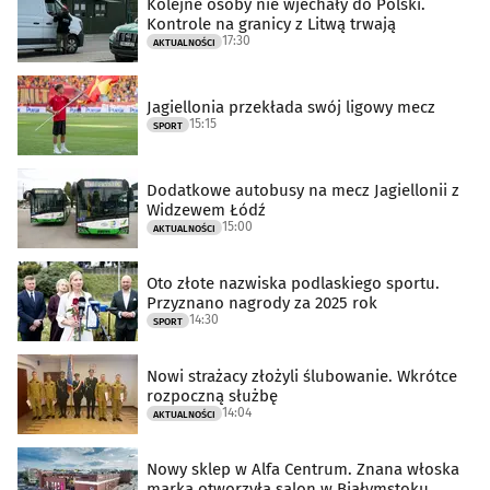
Kolejne osoby nie wjechały do Polski.
Kontrole na granicy z Litwą trwają
17:30
AKTUALNOŚCI
Jagiellonia przekłada swój ligowy mecz
15:15
SPORT
Dodatkowe autobusy na mecz Jagiellonii z
Widzewem Łódź
15:00
AKTUALNOŚCI
Oto złote nazwiska podlaskiego sportu.
Przyznano nagrody za 2025 rok
14:30
SPORT
Nowi strażacy złożyli ślubowanie. Wkrótce
rozpoczną służbę
14:04
AKTUALNOŚCI
Nowy sklep w Alfa Centrum. Znana włoska
marka otworzyła salon w Białymstoku