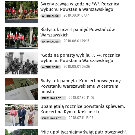
Syreny zawyją w godzinę "W". Rocznica
wybuchu Powstania Warszawskiego
2019.08.01 07:44
AKTUALNOŚCI
Białystok uczcił pamięć Powstańców
Warszawskich
2018.08.01 19:15
AKTUALNOŚCI
"Godzina pomsty wybija...". 74. rocznica
wybuchu Powstania Warszawskiego
2018.08.01 07:26
AKTUALNOŚCI
Białystok pamięta. Koncert poświęcony
Powstaniu Warszawskiemu w centrum
miasta
2018.07.30 11:46
KULTURA I ROZRYWKA
Upamiętnią rocznice powstania śpiewem.
Koncert na Rynku Kościuszki
2018.07.11 15:07
KULTURA I ROZRYWKA
"Nie upolityczniajmy świąt patriotycznych".