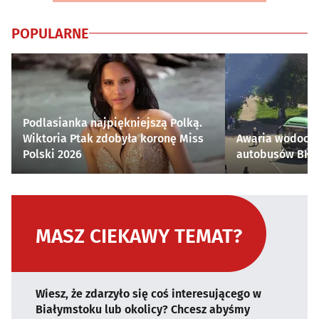
POPULARNE
Podlasianka najpiękniejszą Polką.
Wiktoria Ptak zdobyła koronę Miss
Awaria wodocią
Polski 2026
autobusów BKM 
MASZ CIEKAWY TEMAT?
Wiesz, że zdarzyło się coś interesującego w
Białymstoku lub okolicy? Chcesz abyśmy