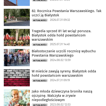
AKTUALNOŚCI
82. Rocznica Powstania Warszawskiego. Tak
uczci ją Białystok
2026.07.31 09:32
AKTUALNOŚCI
Tragedia sprzed 81 lat wciąż porusza.
Białystok odda hołd powstańcom
warszawskim
2025.07.31 14:40
AKTUALNOŚCI
Białostoczanie uczcili rocznicę wybuchu
Powstania Warszawskiego
2024.08.02 13:59
AKTUALNOŚCI
W mieście zawyją syreny. Białystok odda
hołd powstańcom warszawskim
2024.07.31 09:19
AKTUALNOŚCI
Jako młoda dziewczyna broniła naszą
ojczyznę. Walczyła w zrywie
niepodległościowym
2023.08.02 12:53
AKTUALNOŚCI