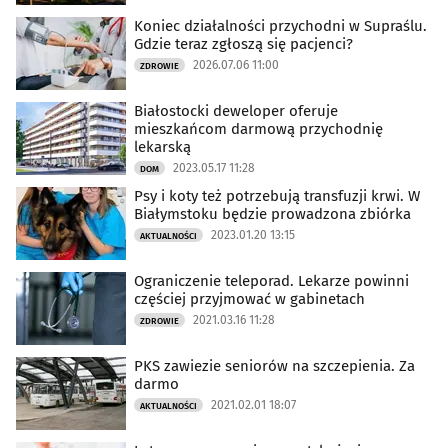
Koniec działalności przychodni w Supraślu.
Gdzie teraz zgłoszą się pacjenci?
2026.07.06 11:00
ZDROWIE
Białostocki deweloper oferuje
mieszkańcom darmową przychodnię
lekarską
2023.05.17 11:28
DOM
Psy i koty też potrzebują transfuzji krwi. W
Białymstoku będzie prowadzona zbiórka
2023.01.20 13:15
AKTUALNOŚCI
Ograniczenie teleporad. Lekarze powinni
częściej przyjmować w gabinetach
2021.03.16 11:28
ZDROWIE
PKS zawiezie seniorów na szczepienia. Za
darmo
2021.02.01 18:07
AKTUALNOŚCI