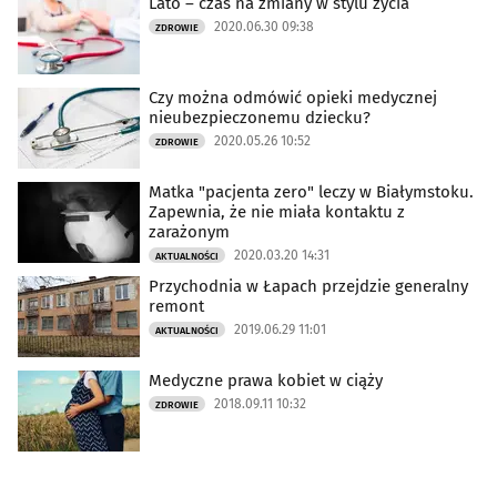
Lato – czas na zmiany w stylu życia
2020.06.30 09:38
ZDROWIE
Czy można odmówić opieki medycznej
nieubezpieczonemu dziecku?
2020.05.26 10:52
ZDROWIE
Matka "pacjenta zero" leczy w Białymstoku.
Zapewnia, że nie miała kontaktu z
zarażonym
2020.03.20 14:31
AKTUALNOŚCI
Przychodnia w Łapach przejdzie generalny
remont
2019.06.29 11:01
AKTUALNOŚCI
Medyczne prawa kobiet w ciąży
2018.09.11 10:32
ZDROWIE