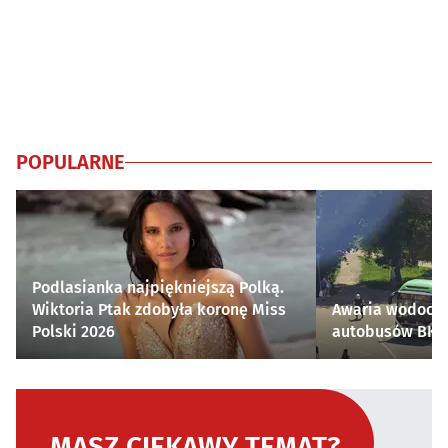
POPULARNE
Podlasianka najpiękniejszą Polką.
Wiktoria Ptak zdobyła koronę Miss
Awaria wodocią
Polski 2026
autobusów BKM 
MASZ CIEKAWY TEMAT?