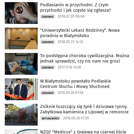
Podlasianin w przychodni. Z czym
przychodzi i jak często się zgłasza?
2018.07.20 08:08
ZDROWIE
"Uniwersytecki Lekarz Rodzinny". Nowa
poradnia w Białymstoku
2018.05.23 14:32
ZDROWIE
To podstępna choroba cywilizacyjna. Można
jednak sprawdzić, czy nic nam nie grozi
2017.11.16 13:58
ZDROWIE
W Białymstoku powstało Podlaskie
Centrum Słuchu i Mowy Słuchmed
2016.09.26 07:58
ZDROWIE
Zniknie łuszczący się tynk i dziurawe rynny.
Zabytkowa kamienica z Lipowej w remoncie
2016.08.26 07:55
AKTUALNOŚCI
NZOZ "Medicus" z Grajewa na czarnej liście