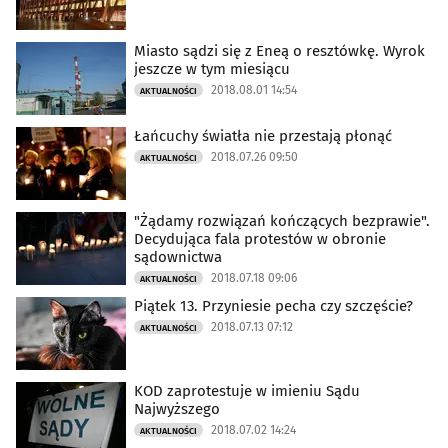
Miasto sądzi się z Eneą o resztówkę. Wyrok
jeszcze w tym miesiącu
2018.08.01 14:54
AKTUALNOŚCI
Łańcuchy światła nie przestają płonąć
2018.07.26 09:50
AKTUALNOŚCI
"Żądamy rozwiązań kończących bezprawie".
Decydująca fala protestów w obronie
sądownictwa
2018.07.18 09:06
AKTUALNOŚCI
Piątek 13. Przyniesie pecha czy szczęście?
2018.07.13 07:12
AKTUALNOŚCI
KOD zaprotestuje w imieniu Sądu
Najwyższego
2018.07.02 14:24
AKTUALNOŚCI