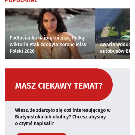
POPULARNE
Podlasianka najpiękniejszą Polką.
Wiktoria Ptak zdobyła koronę Miss
Awaria wodocią
Polski 2026
autobusów BKM 
MASZ CIEKAWY TEMAT?
Wiesz, że zdarzyło się coś interesującego w
Białymstoku lub okolicy? Chcesz abyśmy
o czymś napisali?