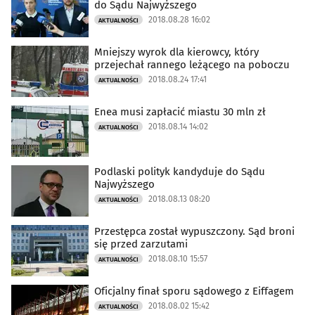
do Sądu Najwyższego
2018.08.28 16:02
AKTUALNOŚCI
Mniejszy wyrok dla kierowcy, który
przejechał rannego leżącego na poboczu
2018.08.24 17:41
AKTUALNOŚCI
Enea musi zapłacić miastu 30 mln zł
2018.08.14 14:02
AKTUALNOŚCI
Podlaski polityk kandyduje do Sądu
Najwyższego
2018.08.13 08:20
AKTUALNOŚCI
Przestępca został wypuszczony. Sąd broni
się przed zarzutami
2018.08.10 15:57
AKTUALNOŚCI
Oficjalny finał sporu sądowego z Eiffagem
2018.08.02 15:42
AKTUALNOŚCI