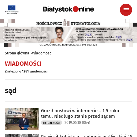
Strona główna
Wiadomości
WIADOMOŚCI
Znaleziono 1281 wiadomości
sąd
Groził posłowi w internecie... 1,5 roku
temu. Niedługo stanie przed sądem
2019.05.10 08:41
AKTUALNOŚCI
Powiesił kobietę na ambonie myśliwskiej. W