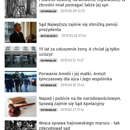
zbrodni miał pomagać także jej syn
2019.05.09 12:15
KRYMINALNE
Sąd Najwyższy zajmie się obniżką pensji
prezydenta
2019.03.28 07:34
AKTUALNOŚCI
15 lat za uduszenie żony. A chciał ją tylko
uciszyć
2019.03.12 11:37
KRYMINALNE
Porwanie Amelii i jej matki. Areszt
tymczasowy dla ojca i jego wspólnika
2019.03.10 12:43
KRYMINALNE
Napad i pobicie na tle narodowościowym.
Sprawą zajmie się Sąd Apelacyjny
2019.02.21 17:14
KRYMINALNE
Wraca sprawa hajnowskiego marszu - tak
zdecydował sąd