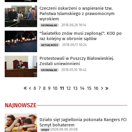
Czeczeni oskarżeni o wspieranie tzw.
Państwa Islamskiego z prawomocnym
wyrokiem
2018.06.26 16:14
KRYMINALNE
"Światełko znów musi zapłonąć". KOD po
raz kolejny w obronie sądów
2018.06.11 10:24
AKTUALNOŚCI
Protestowali w Puszczy Białowieskiej.
Zostali uniewinnieni
2018.05.10 18:42
KRYMINALNE
6
7
8
9
10
11
12
13
14
15
16
NAJNOWSZE
Działo się! Jagiellonia pokonała Rangers FC!
Szmyt bohaterem
2026.08.06 20:08
SPORT