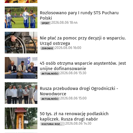
Rozlosowano pary I rundy STS Pucharu
Polski
2026.08.06 18:44
SPORT
Nie płać za pomoc przy decyzji o wsparciu.
Urząd ostrzega
2026.08.06 16:00
ZDROWIE
45 osób otrzyma wsparcie asystentów. Jest
unijne dofinansowanie
2026.08.06 15:30
AKTUALNOŚCI
Rusza przebudowa drogi Ogrodniczki -
Nowodworce
2026.08.06 15:00
AKTUALNOŚCI
50 tys. zł na renowację podlaskich
kapliczek. Rusza drugi nabór
2026.08.06 14:30
KULTURA I ROZRYWKA