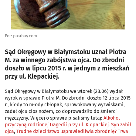
Fot: pixabay.com
Sąd Okręgowy w Białymstoku uznał Piotra
M. za winnego zabójstwa ojca. Do zbrodni
doszło w lipcu 2015 r. w jednym z mieszkań
przy ul. Klepackiej.
Sąd Okręgowy w Białymstoku we wtorek (28.06) wydał
wyrok w sprawie Piotra M. Do zbrodni doszło 12 lipca 2015
r., kiedy to młody chłopak, sprowokowany wyzwiskami,
zadał ojcu cios nożem, co doprowadziło do śmierci
mężczyzny. Więcej o sprawie pisaliśmy tutaj:
Alkohol
przyczyną rodzinnej tragedii przy ul. Klepackiej. Syn zabił
ojca
,
Trudne dzieciństwo usprawiedliwia zbrodnię? Trwa