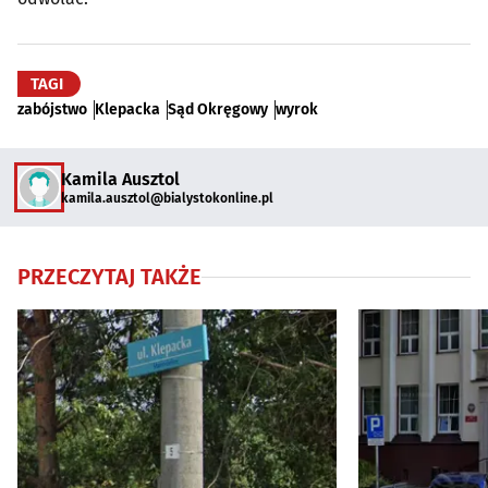
TAGI
zabójstwo
Klepacka
Sąd Okręgowy
wyrok
Kamila Ausztol
kamila.ausztol@bialystokonline.pl
PRZECZYTAJ TAKŻE