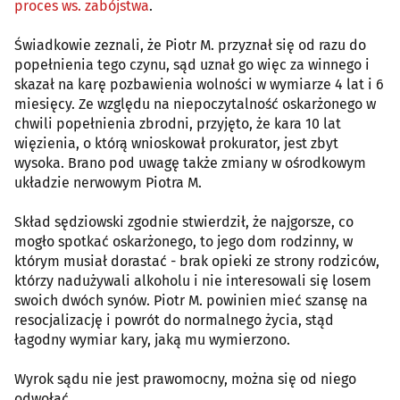
proces ws. zabójstwa
.
Świadkowie zeznali, że Piotr M. przyznał się od razu do
popełnienia tego czynu, sąd uznał go więc za winnego i
skazał na karę pozbawienia wolności w wymiarze 4 lat i 6
miesięcy. Ze względu na niepoczytalność oskarżonego w
chwili popełnienia zbrodni, przyjęto, że kara 10 lat
więzienia, o którą wnioskował prokurator, jest zbyt
wysoka. Brano pod uwagę także zmiany w ośrodkowym
układzie nerwowym Piotra M.
Skład sędziowski zgodnie stwierdził, że najgorsze, co
mogło spotkać oskarżonego, to jego dom rodzinny, w
którym musiał dorastać - brak opieki ze strony rodziców,
którzy nadużywali alkoholu i nie interesowali się losem
swoich dwóch synów. Piotr M. powinien mieć szansę na
resocjalizację i powrót do normalnego życia, stąd
łagodny wymiar kary, jaką mu wymierzono.
Wyrok sądu nie jest prawomocny, można się od niego
odwołać.