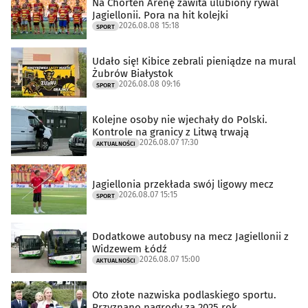
Na Chorten Arenę zawita ulubiony rywal
Jagiellonii. Pora na hit kolejki
2026.08.08 15:18
SPORT
Udało się! Kibice zebrali pieniądze na mural
Żubrów Białystok
2026.08.08 09:16
SPORT
Kolejne osoby nie wjechały do Polski.
Kontrole na granicy z Litwą trwają
2026.08.07 17:30
AKTUALNOŚCI
Jagiellonia przekłada swój ligowy mecz
2026.08.07 15:15
SPORT
Dodatkowe autobusy na mecz Jagiellonii z
Widzewem Łódź
2026.08.07 15:00
AKTUALNOŚCI
Oto złote nazwiska podlaskiego sportu.
Przyznano nagrody za 2025 rok