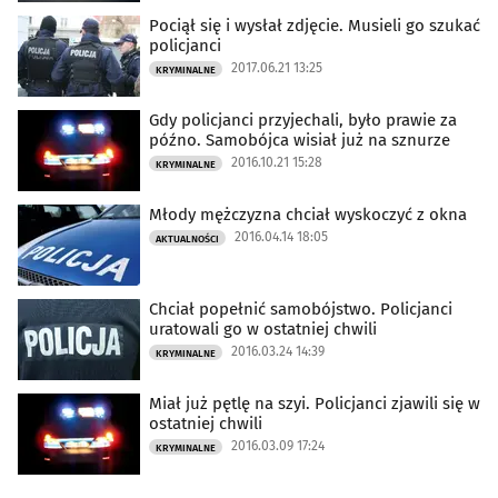
Pociął się i wysłał zdjęcie. Musieli go szukać
policjanci
2017.06.21 13:25
KRYMINALNE
Gdy policjanci przyjechali, było prawie za
późno. Samobójca wisiał już na sznurze
2016.10.21 15:28
KRYMINALNE
Młody mężczyzna chciał wyskoczyć z okna
2016.04.14 18:05
AKTUALNOŚCI
Chciał popełnić samobójstwo. Policjanci
uratowali go w ostatniej chwili
2016.03.24 14:39
KRYMINALNE
Miał już pętlę na szyi. Policjanci zjawili się w
ostatniej chwili
2016.03.09 17:24
KRYMINALNE