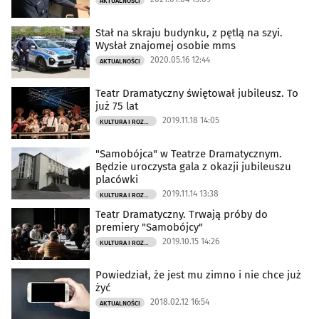
AKTUALNOŚCI
Stał na skraju budynku, z pętlą na szyi.
Wysłał znajomej osobie mms
2020.05.16 12:44
AKTUALNOŚCI
Teatr Dramatyczny świętował jubileusz. To
już 75 lat
2019.11.18 14:05
KULTURA I ROZRYWKA
"Samobójca" w Teatrze Dramatycznym.
Będzie uroczysta gala z okazji jubileuszu
placówki
2019.11.14 13:38
KULTURA I ROZRYWKA
Teatr Dramatyczny. Trwają próby do
premiery "Samobójcy"
2019.10.15 14:26
KULTURA I ROZRYWKA
Powiedział, że jest mu zimno i nie chce już
żyć
2018.02.12 16:54
AKTUALNOŚCI