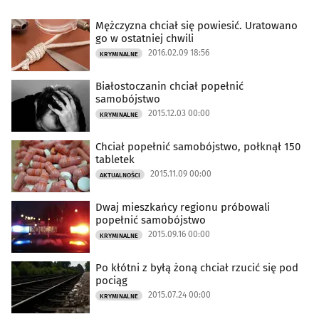
Mężczyzna chciał się powiesić. Uratowano
go w ostatniej chwili
2016.02.09 18:56
KRYMINALNE
Białostoczanin chciał popełnić
samobójstwo
2015.12.03 00:00
KRYMINALNE
Chciał popełnić samobójstwo, połknął 150
tabletek
2015.11.09 00:00
AKTUALNOŚCI
Dwaj mieszkańcy regionu próbowali
popełnić samobójstwo
2015.09.16 00:00
KRYMINALNE
Po kłótni z byłą żoną chciał rzucić się pod
pociąg
2015.07.24 00:00
KRYMINALNE