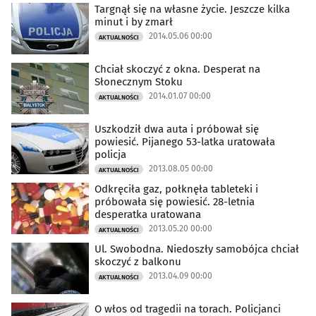
Targnął się na własne życie. Jeszcze kilka
minut i by zmarł
2014.05.06 00:00
AKTUALNOŚCI
Chciał skoczyć z okna. Desperat na
Słonecznym Stoku
2014.01.07 00:00
AKTUALNOŚCI
Uszkodził dwa auta i próbował się
powiesić. Pijanego 53-latka uratowała
policja
2013.08.05 00:00
AKTUALNOŚCI
Odkręciła gaz, połknęła tableteki i
próbowała się powiesić. 28-letnia
desperatka uratowana
2013.05.20 00:00
AKTUALNOŚCI
Ul. Swobodna. Niedoszły samobójca chciał
skoczyć z balkonu
2013.04.09 00:00
AKTUALNOŚCI
O włos od tragedii na torach. Policjanci