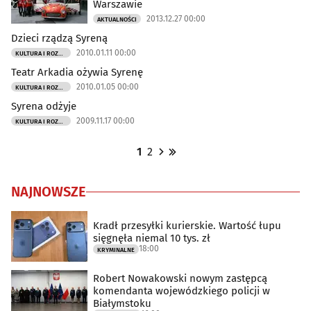
Warszawie
2013.12.27 00:00
AKTUALNOŚCI
Dzieci rządzą Syreną
2010.01.11 00:00
KULTURA I ROZRYWKA
Teatr Arkadia ożywia Syrenę
2010.01.05 00:00
KULTURA I ROZRYWKA
Syrena odżyje
2009.11.17 00:00
KULTURA I ROZRYWKA
1
2
NAJNOWSZE
Kradł przesyłki kurierskie. Wartość łupu
sięgnęła niemal 10 tys. zł
18:00
KRYMINALNE
Robert Nowakowski nowym zastępcą
komendanta wojewódzkiego policji w
Białymstoku