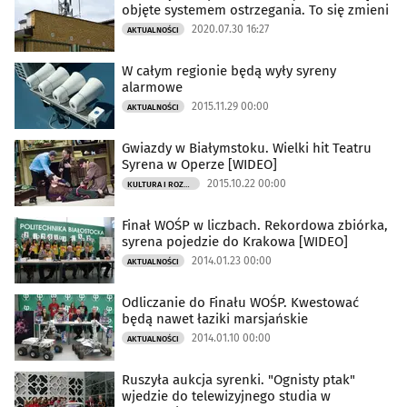
objęte systemem ostrzegania. To się zmieni
2020.07.30 16:27
AKTUALNOŚCI
W całym regionie będą wyły syreny
alarmowe
2015.11.29 00:00
AKTUALNOŚCI
Gwiazdy w Białymstoku. Wielki hit Teatru
Syrena w Operze [WIDEO]
2015.10.22 00:00
KULTURA I ROZRYWKA
Finał WOŚP w liczbach. Rekordowa zbiórka,
syrena pojedzie do Krakowa [WIDEO]
2014.01.23 00:00
AKTUALNOŚCI
Odliczanie do Finału WOŚP. Kwestować
będą nawet łaziki marsjańskie
2014.01.10 00:00
AKTUALNOŚCI
Ruszyła aukcja syrenki. "Ognisty ptak"
wjedzie do telewizyjnego studia w