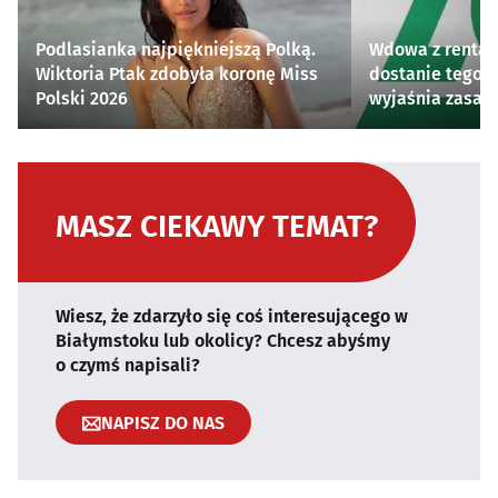
Podlasianka najpiękniejszą Polką.
Wdowa z rentą 
Wiktoria Ptak zdobyła koronę Miss
dostanie tego 
Polski 2026
wyjaśnia zasad
MASZ CIEKAWY TEMAT?
Wiesz, że zdarzyło się coś interesującego w
Białymstoku lub okolicy? Chcesz abyśmy
o czymś napisali?
NAPISZ DO NAS