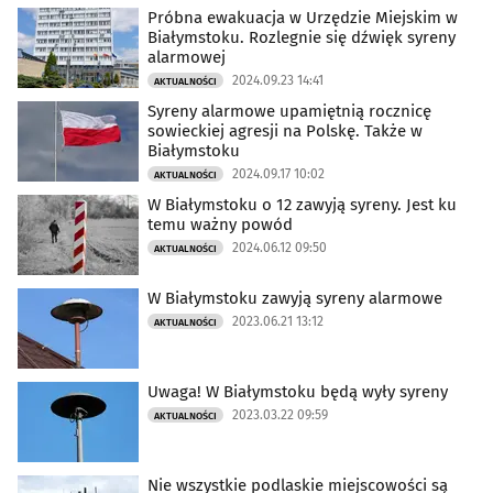
Próbna ewakuacja w Urzędzie Miejskim w
Białymstoku. Rozlegnie się dźwięk syreny
alarmowej
2024.09.23 14:41
AKTUALNOŚCI
Syreny alarmowe upamiętnią rocznicę
sowieckiej agresji na Polskę. Także w
Białymstoku
2024.09.17 10:02
AKTUALNOŚCI
W Białymstoku o 12 zawyją syreny. Jest ku
temu ważny powód
2024.06.12 09:50
AKTUALNOŚCI
W Białymstoku zawyją syreny alarmowe
2023.06.21 13:12
AKTUALNOŚCI
Uwaga! W Białymstoku będą wyły syreny
2023.03.22 09:59
AKTUALNOŚCI
Nie wszystkie podlaskie miejscowości są