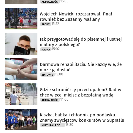
16:00
AKTUALNOŚCI
Wojciech Nowicki rozczarował. Finał
również bez Zuzanny Maślany
15:52
SPORT
Jak przygotować się do pisemnej i ustnej
matury z polskiego?
15:02
NAUKA
Darmowa rehabilitacja. Nie każdy wie, że
może ją dostać
15:00
ZDROWIE
Gdzie schronić się przed upałem? Radny
chce więcej miejsc z bezpłatną wodą
14:00
AKTUALNOŚCI
Kiszka, babka i chłodnik po podlasku.
Znamy zwycięzców konkursów w Supraślu
13:30
KULTURA I ROZRYWKA