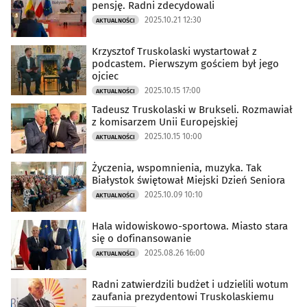
pensję. Radni zdecydowali
2025.10.21 12:30
AKTUALNOŚCI
Krzysztof Truskolaski wystartował z
podcastem. Pierwszym gościem był jego
ojciec
2025.10.15 17:00
AKTUALNOŚCI
Tadeusz Truskolaski w Brukseli. Rozmawiał
z komisarzem Unii Europejskiej
2025.10.15 10:00
AKTUALNOŚCI
Życzenia, wspomnienia, muzyka. Tak
Białystok świętował Miejski Dzień Seniora
2025.10.09 10:10
AKTUALNOŚCI
Hala widowiskowo-sportowa. Miasto stara
się o dofinansowanie
2025.08.26 16:00
AKTUALNOŚCI
Radni zatwierdzili budżet i udzielili wotum
zaufania prezydentowi Truskolaskiemu