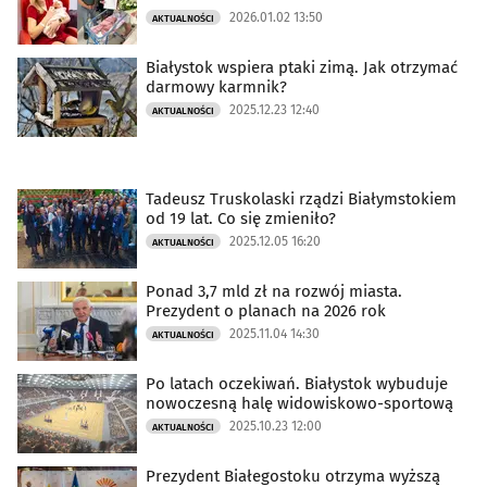
2026.01.02 13:50
AKTUALNOŚCI
Białystok wspiera ptaki zimą. Jak otrzymać
darmowy karmnik?
2025.12.23 12:40
AKTUALNOŚCI
Tadeusz Truskolaski rządzi Białymstokiem
od 19 lat. Co się zmieniło?
2025.12.05 16:20
AKTUALNOŚCI
Ponad 3,7 mld zł na rozwój miasta.
Prezydent o planach na 2026 rok
2025.11.04 14:30
AKTUALNOŚCI
Po latach oczekiwań. Białystok wybuduje
nowoczesną halę widowiskowo-sportową
2025.10.23 12:00
AKTUALNOŚCI
Prezydent Białegostoku otrzyma wyższą