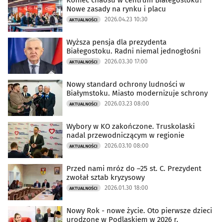
Koniec chaosu w centrum Białegostoku?
Nowe zasady na rynku i placu
2026.04.23 10:30
AKTUALNOŚCI
Wyższa pensja dla prezydenta
Białegostoku. Radni niemal jednogłośni
2026.03.30 17:00
AKTUALNOŚCI
Nowy standard ochrony ludności w
Białymstoku. Miasto modernizuje schrony
2026.03.23 08:00
AKTUALNOŚCI
Wybory w KO zakończone. Truskolaski
nadal przewodniczącym w regionie
2026.03.10 08:00
AKTUALNOŚCI
Przed nami mróz do –25 st. C. Prezydent
zwołał sztab kryzysowy
2026.01.30 18:00
AKTUALNOŚCI
Nowy Rok - nowe życie. Oto pierwsze dzieci
urodzone w Podlaskiem w 2026 r.