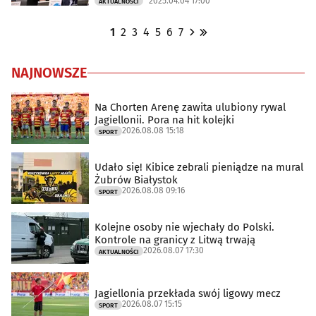
2025.04.04 17:00
AKTUALNOŚCI
1
2
3
4
5
6
7
NAJNOWSZE
Na Chorten Arenę zawita ulubiony rywal
Jagiellonii. Pora na hit kolejki
2026.08.08 15:18
SPORT
Udało się! Kibice zebrali pieniądze na mural
Żubrów Białystok
2026.08.08 09:16
SPORT
Kolejne osoby nie wjechały do Polski.
Kontrole na granicy z Litwą trwają
2026.08.07 17:30
AKTUALNOŚCI
Jagiellonia przekłada swój ligowy mecz
2026.08.07 15:15
SPORT